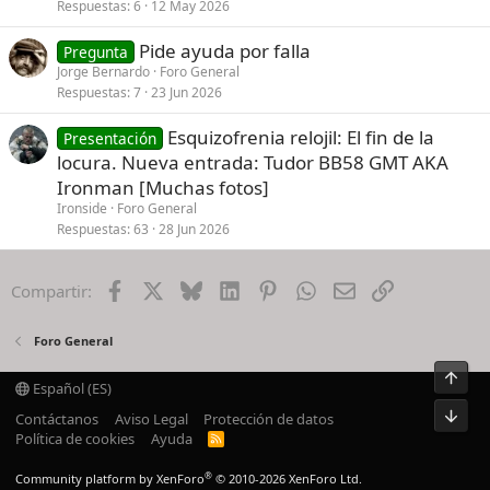
Respuestas
6
12 May 2026
Pide ayuda por falla
Pregunta
Jorge Bernardo
Foro General
Respuestas
7
23 Jun 2026
Esquizofrenia relojil: El fin de la
Presentación
locura. Nueva entrada: Tudor BB58 GMT AKA
Ironman [Muchas fotos]
Ironside
Foro General
Respuestas
63
28 Jun 2026
Facebook
X
Bluesky
LinkedIn
Pinterest
WhatsApp
Email
Enlace
Compartir:
Foro General
Arrib
Español (ES)
Pie
Contáctanos
Aviso Legal
Protección de datos
Política de cookies
Ayuda
R
S
S
®
Community platform by XenForo
© 2010-2026 XenForo Ltd.