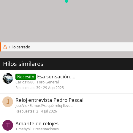
Hilo cerrado
Hilos similares
Esa sensación….
Necesito
Carlos1980
Foro General
Respuestas
39
29 Ago 2025
Reloj entrevista Pedro Pascal
J
JoseVlc
Famos@s: qué reloj lleva...
Respuestas
2
4 Jul 2026
Amante de relojes
T
Timebybl
Presentaciones