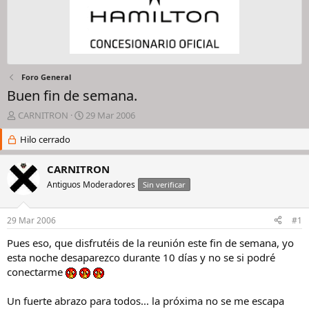
Foro General
Buen fin de semana.
I
F
CARNITRON
29 Mar 2006
n
e
i
Hilo cerrado
c
c
h
i
a
CARNITRON
a
d
Antiguos Moderadores
Sin verificar
d
e
o
i
r
n
29 Mar 2006
#1
d
i
e
c
Pues eso, que disfrutéis de la reunión este fin de semana, yo
l
i
esta noche desaparezco durante 10 días y no se si podré
h
o
conectarme
i
l
Un fuerte abrazo para todos... la próxima no se me escapa
o