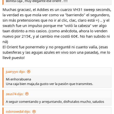
Bonita caja , muy elegante ese orient . !!!!
Muchas gracias!, el Addies es un cuarzo VH31 sweep seconds,
la verdad es que mola ver como va "barriendo" el segundero,
sin más pretensiones que no ir al clic, clac, claro está =) .. y el
swatch fue un impulso porque me "voló la cabeza" ver algo
taan distinto a mis casios. (como anécdota, ahora lo venden
nuevo por 215€, y al cambio me costó 60€. No han subido ni
ná)
El Orient fue ponermelo y no pregunté ni cuanto valía, (esas
subesferas y las agujas azules en vivo son una pasada), me lo
llevé puesto!
juanyyo dijo:
Mi enhorabuena
Una caja bien maja,da gusto ver la pasión que transmites.
zeus74 dijo:
A seguir comentando y arrejuntando, disfrutalos mucho, saludos
odoroxedal dijo: