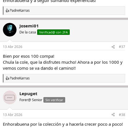
Enhorabuena y a seguir sumando experiencias!
PadreKarras
R
e
a
Josemi01
c
c
De la casa
Verificad@ con 2FA
i
o
n
13 Abr 2026
#37
e
s
Bien por esos 100 compa!
:
Chula la cole, que la disfrutes mucho! Ahora a por los 1000 y
vemos como se va dando el camino!!
PadreKarras
R
e
a
Lepuget
c
c
Forer@ Senior
Sin verificar
i
o
n
13 Abr 2026
#38
e
s
Enhorabuena por la colección y a hacerla crecer poco a poco!
: