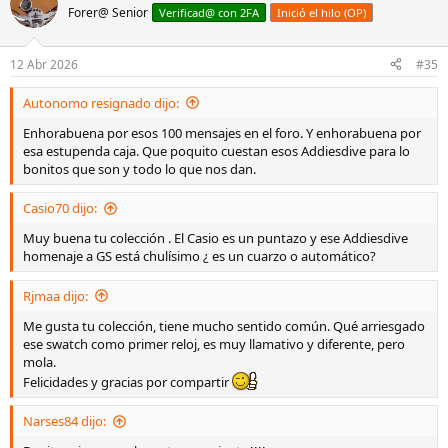
c
Forer@ Senior
Verificad@ con 2FA
Inició el hilo (OP)
i
o
n
12 Abr 2026
#35
e
s
Autonomo resignado dijo:
:
Enhorabuena por esos 100 mensajes en el foro. Y enhorabuena por
esa estupenda caja. Que poquito cuestan esos Addiesdive para lo
bonitos que son y todo lo que nos dan.
Casio70 dijo:
Muy buena tu colección . El Casio es un puntazo y ese Addiesdive
homenaje a GS está chulísimo ¿ es un cuarzo o automático?
Rjmaa dijo:
Me gusta tu colección, tiene mucho sentido común. Qué arriesgado
ese swatch como primer reloj, es muy llamativo y diferente, pero
mola.
Felicidades y gracias por compartir
Narses84 dijo: