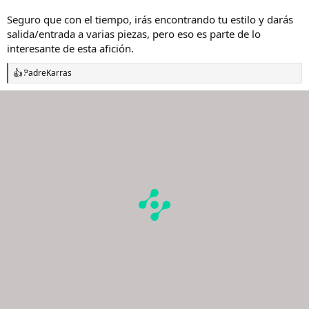
Seguro que con el tiempo, irás encontrando tu estilo y darás
salida/entrada a varias piezas, pero eso es parte de lo
interesante de esta afición.
PadreKarras
R
e
a
c
c
i
o
n
e
s
: