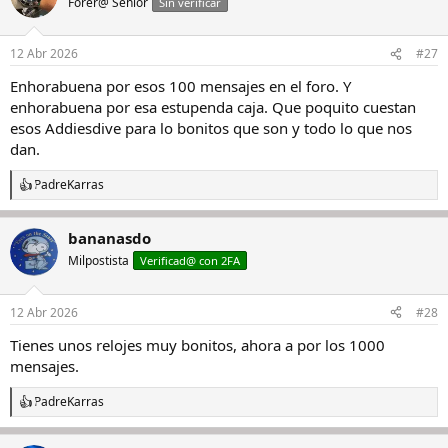
Forer@ Senior
Sin verificar
12 Abr 2026
#27
Enhorabuena por esos 100 mensajes en el foro. Y
enhorabuena por esa estupenda caja. Que poquito cuestan
esos Addiesdive para lo bonitos que son y todo lo que nos
dan.
PadreKarras
R
e
a
bananasdo
c
c
Milpostista
Verificad@ con 2FA
i
o
n
12 Abr 2026
#28
e
s
Tienes unos relojes muy bonitos, ahora a por los 1000
:
mensajes.
PadreKarras
R
e
a