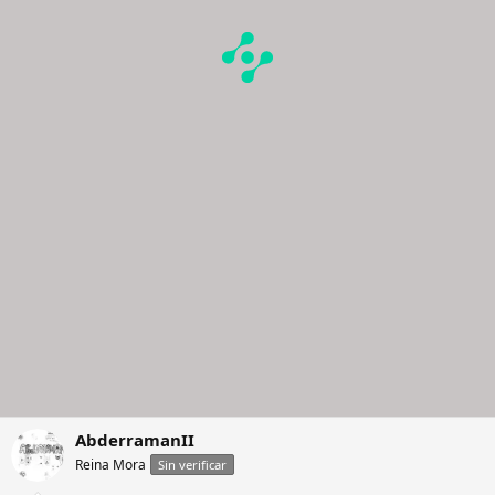
AbderramanII
Reina Mora
Sin verificar