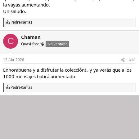
la vayas aumentando.
Un saludo.
PadreKarras
R
e
a
Chaman
C
c
Quasi-forer@
c
Sin verificar
i
o
n
13 Abr 2026
#41
e
s
Enhorabuena y a disfrutar la colección! ..y ya verás que a los
:
1000 mensajes habrá aumentado
PadreKarras
R
e
a
c
c
i
o
n
e
s