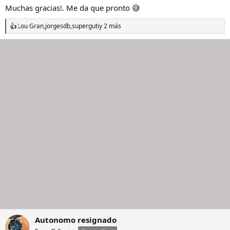
Muchas gracias!. Me da que pronto 😅
Lou Gran
,
jorgesdb
,
superguti
y 2 más
R
e
a
c
c
i
o
n
e
s
:
Autonomo resignado