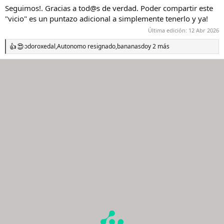
Seguimos!. Gracias a tod@s de verdad. Poder compartir este
"vicio" es un puntazo adicional a simplemente tenerlo y ya!
Última edición:
12 Abr 2026
odoroxedal
,
Autonomo resignado
,
bananasdo
y 2 más
R
e
a
c
c
i
o
n
e
s
: