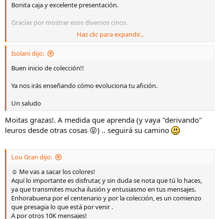
Bonita caja y excelente presentación.
Gracias por mostrar esos diversos cinco.
Haz clic para expandir...
Pd: Menos mal que todos los poseídos te tenemos a tí, padre 😁
Isolani dijo:
Abraciño. Un placer leerte, compi.
Buen inicio de colección!!
Ya nos irás enseñando cómo evoluciona tu afición.
Un saludo
Moitas grazas!. A medida que aprenda (y vaya "derivando"
leuros desde otras cosas 😝) .. seguirá su camino
Lou Gran dijo:
☺️ Me vas a sacar los colores!
Aquí lo importante es disfrutar, y sin duda se nota que tú lo haces,
ya que transmites mucha ilusión y entusiasmo en tus mensajes.
Enhorabuena por el centenario y por la colección, es un comienzo
que presagia lo que está por venir .
A por otros 10K mensajes!