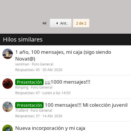
Primero
Ant.
2 de 2
Hilos similares
1 año, 100 mensajes, mi caja (sigo siendo
Novat@)
seniman
Foro General
Respuestas
45
30 Abr 2026
¡¡¡¡1000 mensajes!!!
Presentación
Kimping
Foro General
Respuestas
47
Lunes a las 14:50
100 mensajes!!! Mi colección juvenil
Presentación
7raller4
Foro General
Respuestas
37
14 Abr 2026
Nueva incorporación y mi caja