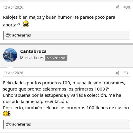
12 Abr 2026
#30
Relojes bien majos y buen humor ¿te parece poco para
aportar?
PadreKarras
R
e
a
Cantabruca
c
c
Muchas flores
Sin verificar
i
o
n
12 Abr 2026
#31
e
s
Felicidades por los primeros 100, mucha ilusión transmites,
:
seguro que pronto celebramos los primeros 1000🥂
Enhorabuena por la estupenda y variada colección, me ha
gustado la amena presentación.
Por cierto, también celebré los primeros 100 llenos de ilusión
PadreKarras
R
e