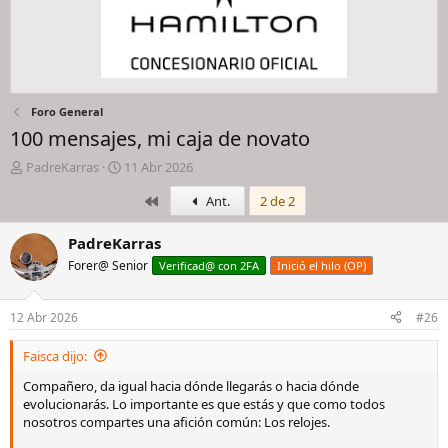
Foro General
100 mensajes, mi caja de novato
I
F
PadreKarras
11 Abr 2026
n
e
Primero
Ant.
2 de 2
i
c
c
h
i
a
PadreKarras
a
d
Forer@ Senior
Verificad@ con 2FA
Inició el hilo (OP)
d
e
o
i
r
n
12 Abr 2026
#26
d
i
e
c
Faisca dijo:
l
i
h
o
Compañero, da igual hacia dónde llegarás o hacia dónde
i
evolucionarás. Lo importante es que estás y que como todos
l
nosotros compartes una afición común: Los relojes.
o