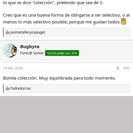
lo que se dice "colección", pretendo que sea de 5.
Creo que es una buena forma de obligarse a ser selectivo, o al
menos lo más selectivo posible, porque me gustan todos
Javimetalles
y
Lepuget
R
e
a
Bugbyte
c
Forer@ Senior
c
Verificad@ con 2FA
i
o
n
14 Abr 2026
#43
e
s
Bonita colección. Muy equilibrada para todo momento.
:
PadreKarras
R
e
a
c
c
i
o
n
e