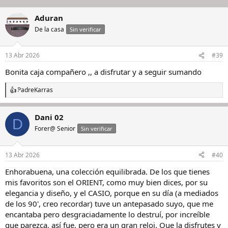
Aduran
De la casa
Sin verificar
13 Abr 2026
#39
Bonita caja compañero ,, a disfrutar y a seguir sumando
PadreKarras
R
e
a
Dani 02
c
D
c
Forer@ Senior
Sin verificar
i
o
n
13 Abr 2026
#40
e
s
Enhorabuena, una colección equilibrada. De los que tienes
:
mis favoritos son el ORIENT, como muy bien dices, por su
elegancia y diseño, y el CASIO, porque en su día (a mediados
de los 90', creo recordar) tuve un antepasado suyo, que me
encantaba pero desgraciadamente lo destruí, por increíble
que parezca, así fue, pero era un gran reloj. Que la disfrutes y