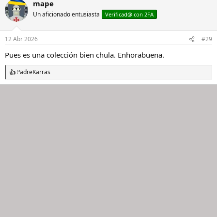
mape
c
c
Un aficionado entusiasta
Verificad@ con 2FA
i
o
n
12 Abr 2026
#29
e
s
Pues es una colección bien chula. Enhorabuena.
:
PadreKarras
R
e
a
c
c
i
o
n
e
s
: