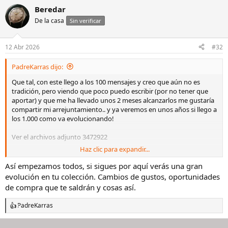
a
Beredar
c
De la casa
c
Sin verificar
i
o
n
12 Abr 2026
#32
e
s
PadreKarras dijo:
:
Que tal, con este llego a los 100 mensajes y creo que aún no es
tradición, pero viendo que poco puedo escribir (por no tener que
aportar) y que me ha llevado unos 2 meses alcanzarlos me gustaría
compartir mi arrejuntamiento.. y ya veremos en unos años si llego a
los 1.000 como va evolucionando!
Ver el archivos adjunto 3472922
Haz clic para expandir...
Antes de nada decir que "
solo se que no se nada
". Esta enciclopedia
relojera llamada foro me está aportando muchísimo, pero me guío
Así empezamos todos, si sigues por aquí verás una gran
por lo que me apetece en cada momento, sin más estrategia que si
evolución en tu colección. Cambios de gustos, oportunidades
me gusta un reloj y pensar un poco en cuando ponérmelo, así que
de compra que te saldrán y cosas así.
mis "Relojes Especiales", que no quiero que pasen nunca de 5, son
estos:
PadreKarras
R
e
- Un CUCO chino, barato para ir probando
, el Addiesdive 2030
a