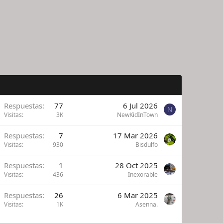
Respuestas
77
6 Jul 2026
N
Visitas
3K
NewKidInTown
Respuestas
7
17 Mar 2026
Visitas
930
Bisdulfo
Respuestas
1
28 Oct 2025
Visitas
436
Inexorable
Respuestas
26
6 Mar 2025
Visitas
1K
Asenna.