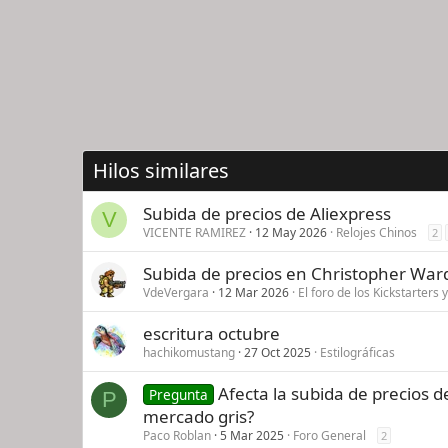
Hilos similares
Subida de precios de Aliexpress
V
VICENTE RAMIREZ
12 May 2026
Relojes Chinos
2
Subida de precios en Christopher Ward
VdeVergara
12 Mar 2026
El foro de los Kickstarters
escritura octubre
hachikomustang
27 Oct 2025
Estilográficas
Afecta la subida de precios 
Pregunta
P
mercado gris?
Paco Roblan
5 Mar 2025
Foro General
2