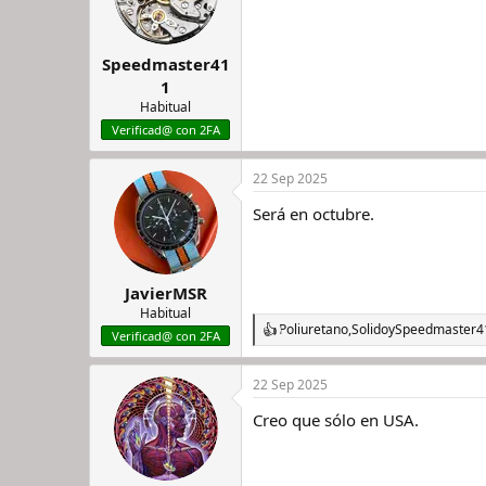
Speedmaster41
1
Habitual
Verificad@ con 2FA
22 Sep 2025
Será en octubre.
JavierMSR
Habitual
Poliuretano
,
Solido
y
Speedmaster4
R
Verificad@ con 2FA
e
a
22 Sep 2025
c
c
Creo que sólo en USA.
i
o
n
e