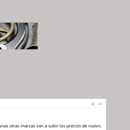
#1
as otras marcas van a subir los precios de nuevo.