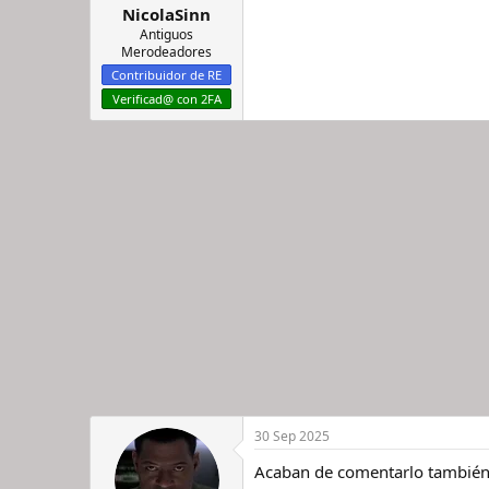
s
NicolaSinn
:
Antiguos
Merodeadores
Contribuidor de RE
Verificad@ con 2FA
30 Sep 2025
Acaban de comentarlo también