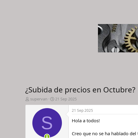
¿Subida de precios en Octubre?
I
F
supervan
21 Sep 2025
n
e
i
c
21 Sep 2025
c
h
S
Hola a todos!
i
a
a
d
d
e
Creo que no se ha hablado del
o
i