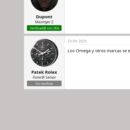
Dupont
Mazinger Z
Verificad@ con 2FA
23 Dic 2025
Los Omega y otros marcas se 
Patek Rolex
Forer@ Senior
Sin verificar