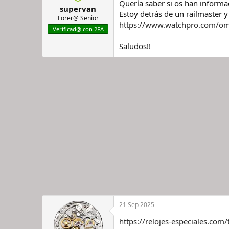
Quería saber si os han informa
supervan
r
n
Estoy detrás de un railmaster 
d
i
Forer@ Senior
https://www.watchpro.com/omeg
e
c
Verificad@ con 2FA
l
i
h
o
Saludos!!
i
l
o
21 Sep 2025
https://relojes-especiales.co