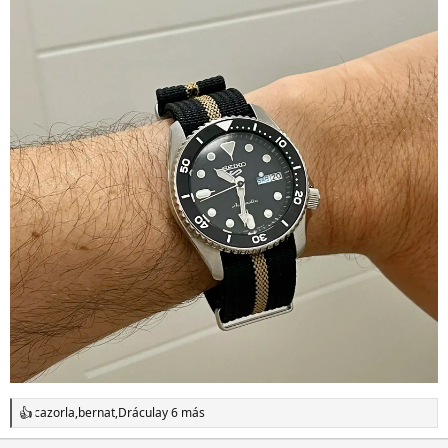
cazorla
,
bernat
,
Drácula
y 6 más
R
e