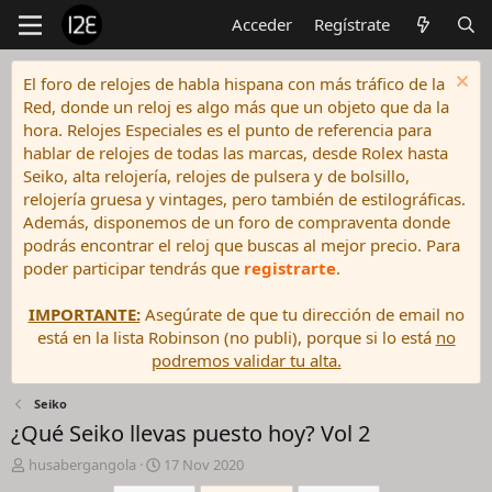
Acceder
Regístrate
El foro de relojes de habla hispana con más tráfico de la
Red, donde un reloj es algo más que un objeto que da la
hora. Relojes Especiales es el punto de referencia para
hablar de relojes de todas las marcas, desde Rolex hasta
Seiko, alta relojería, relojes de pulsera y de bolsillo,
relojería gruesa y vintages, pero también de estilográficas.
Además, disponemos de un foro de compraventa donde
podrás encontrar el reloj que buscas al mejor precio. Para
poder participar tendrás que
registrarte
.
IMPORTANTE:
Asegúrate de que tu dirección de email no
está en la lista Robinson (no publi), porque si lo está
no
podremos validar tu alta.
Seiko
¿Qué Seiko llevas puesto hoy? Vol 2
I
F
husabergangola
17 Nov 2020
n
e