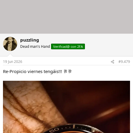
puzzling
Dead man's Hand
Verificad@ con 2FA
19 Jun 2026
#9.479
Re-Propicio viernes tengáis!!! 🥂🥂