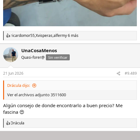
ricardomor55
,
Xvisperas
,
alferm
y 6 más
R
e
a
UnaCosaMenos
c
Quasi-forer@
c
Sin verificar
i
o
n
21 Jun 2026
#9.489
e
s
Drácula dijo:
:
Ver el archivos adjunto 3511600
Algún consejo de donde encontrarlo a buen precio? Me
fascina 😍
Drácula
R
e
a
c