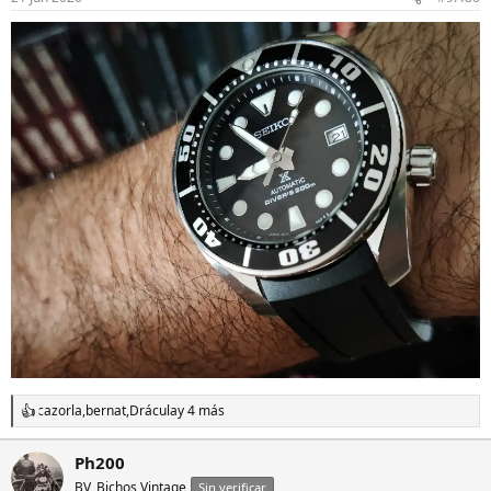
e
s
:
cazorla
,
bernat
,
Drácula
y 4 más
R
e
a
Ph200
c
BV, Bichos Vintage
c
Sin verificar