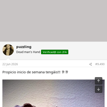
puzzling
Dead man's Hand
Verificad@ con 2FA
22 Jun 2026
#9.490
Propicio inicio de semana tengáis!!! 🥂🥂