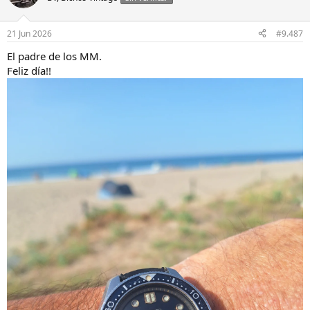
i
o
n
21 Jun 2026
#9.487
e
s
El padre de los MM.
:
Feliz día!!