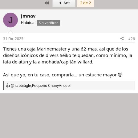
Primero
Ant.
2 de 2
i
c
c
h
i
a
jmnav
J
a
d
Habitual
Sin verificar
d
e
o
i
r
n
31 Dic 2025
#26
d
i
e
c
Tienes una caja Marinemaster y una 62-mas, así que de los
l
i
diseños icónicos de divers Seiko te quedan, como mínimo, la
h
o
lata de atún y la almohada/capitán willard.
i
l
Así que yo, en tu caso, compraría... un estuche mayor 🤣
o
rabbitigle
,
Pequeño Chan
y
Ancebl
R
e
a
c
c
i
o
n
e
s
: