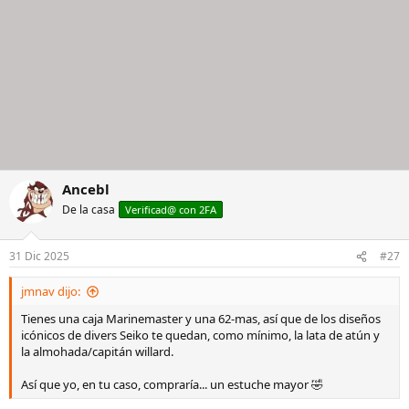
Ancebl
De la casa
Verificad@ con 2FA
31 Dic 2025
#27
jmnav dijo:
Tienes una caja Marinemaster y una 62-mas, así que de los diseños
icónicos de divers Seiko te quedan, como mínimo, la lata de atún y
la almohada/capitán willard.
Así que yo, en tu caso, compraría... un estuche mayor 🤣