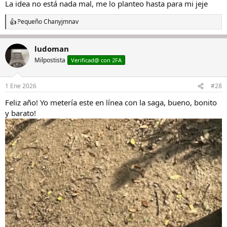
La idea no está nada mal, me lo planteo hasta para mi jeje
Pequeño Chan
y
jmnav
R
e
a
ludoman
c
c
Milpostista
Verificad@ con 2FA
i
o
n
1 Ene 2026
#28
e
s
Feliz año! Yo metería este en línea con la saga, bueno, bonito
:
y barato!