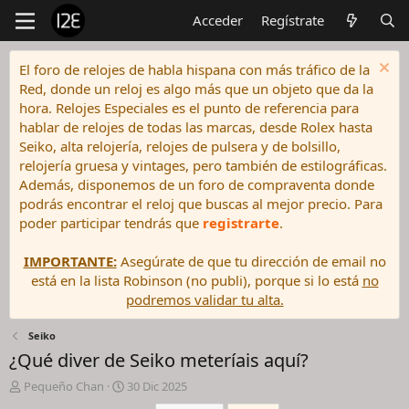
Acceder
Regístrate
El foro de relojes de habla hispana con más tráfico de la
Red, donde un reloj es algo más que un objeto que da la
hora. Relojes Especiales es el punto de referencia para
hablar de relojes de todas las marcas, desde Rolex hasta
Seiko, alta relojería, relojes de pulsera y de bolsillo,
relojería gruesa y vintages, pero también de estilográficas.
Además, disponemos de un foro de compraventa donde
podrás encontrar el reloj que buscas al mejor precio. Para
poder participar tendrás que
registrarte
.
IMPORTANTE:
Asegúrate de que tu dirección de email no
está en la lista Robinson (no publi), porque si lo está
no
podremos validar tu alta.
Seiko
¿Qué diver de Seiko meteríais aquí?
I
F
Pequeño Chan
30 Dic 2025
n
e