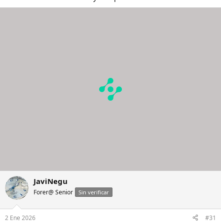
JaviNegu
Forer@ Senior
Sin verificar
2 Ene 2026
#31