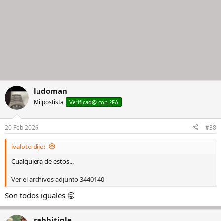
ludoman
Milpostista
Verificad@ con 2FA
20 Feb 2026
#38
ivaloto dijo:
Cualquiera de estos...
Ver el archivos adjunto 3440140
Son todos iguales 😜
rabbitigle