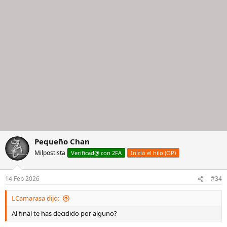
Pequeño Chan
Milpostista
Verificad@ con 2FA
Inició el hilo (OP)
14 Feb 2026
#34
LCamarasa dijo:
Al final te has decidido por alguno?