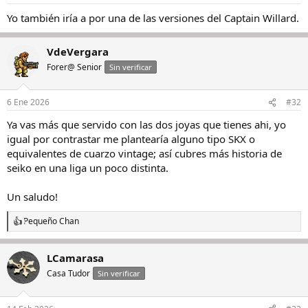
Yo también iría a por una de las versiones del Captain Willard.
VdeVergara
Forer@ Senior
Sin verificar
6 Ene 2026
#32
Ya vas más que servido con las dos joyas que tienes ahi, yo
igual por contrastar me plantearía alguno tipo SKX o
equivalentes de cuarzo vintage; así cubres más historia de
seiko en una liga un poco distinta.
Un saludo!
Pequeño Chan
R
e
a
LCamarasa
c
c
Casa Tudor
Sin verificar
i
o
n