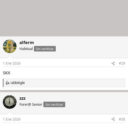
alferm
Habitual
Sin verificar
1 Ene 2026
#29
SKX
rabbitigle
R
e
a
zzz
c
c
Forer@ Senior
Sin verificar
i
o
n
1 Ene 2026
#30
e
s