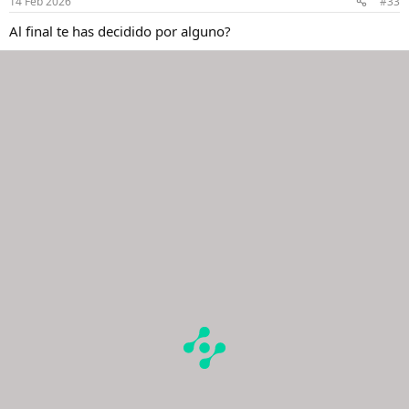
14 Feb 2026
#33
e
s
Al final te has decidido por alguno?
: