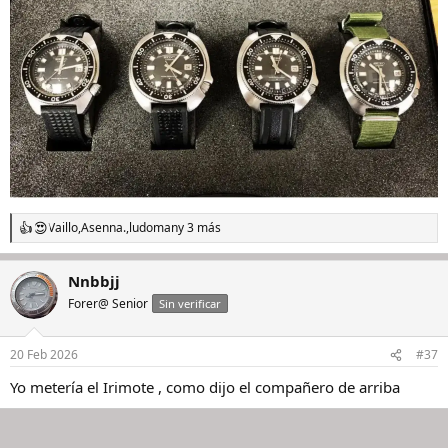
Vaillo
,
Asenna.
,
ludoman
y 3 más
R
e
a
Nnbbjj
c
c
Forer@ Senior
Sin verificar
i
o
n
20 Feb 2026
#37
e
s
Yo metería el Irimote , como dijo el compañero de arriba
: