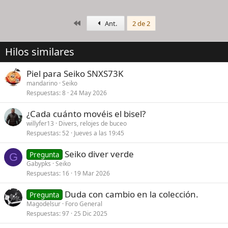
Primero
Ant.
2 de 2
Hilos similares
Piel para Seiko SNXS73K
mandarino
Seiko
Respuestas
8
24 May 2026
¿Cada cuánto movéis el bisel?
willyfer13
Divers, relojes de buceo
Respuestas
52
Jueves a las 19:45
Seiko diver verde
Pregunta
G
Gabypks
Seiko
Respuestas
16
19 Mar 2026
Duda con cambio en la colección.
Pregunta
Magodelsur
Foro General
Respuestas
97
25 Dic 2025