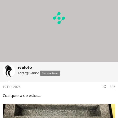
e
s
:
ivaloto
Forer@ Senior
Sin verificar
19 Feb 2026
#36
Cualquiera de estos...