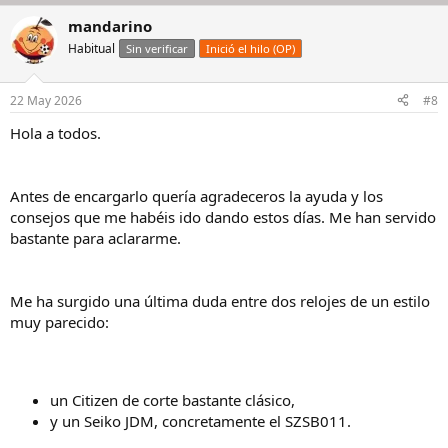
a
mandarino
c
c
Habitual
Sin verificar
Inició el hilo (OP)
i
o
n
22 May 2026
#8
e
s
Hola a todos.
:
Antes de encargarlo quería agradeceros la ayuda y los
consejos que me habéis ido dando estos días. Me han servido
bastante para aclararme.
Me ha surgido una última duda entre dos relojes de un estilo
muy parecido:
un Citizen de corte bastante clásico,
y un Seiko JDM, concretamente el SZSB011.