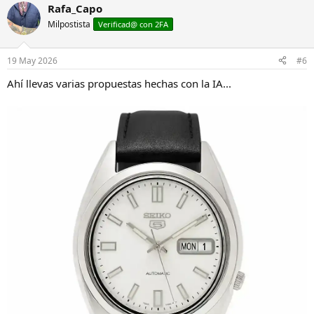
a
Rafa_Capo
c
Milpostista
c
Verificad@ con 2FA
i
o
n
19 May 2026
#6
e
s
Ahí llevas varias propuestas hechas con la IA...
: