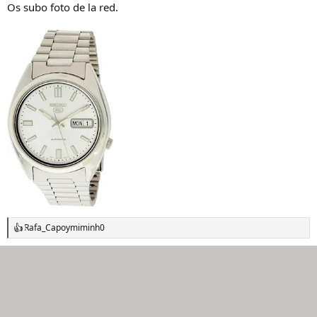
Os subo foto de la red.
Rafa_Capo
y
miminh0
R
e
a
c
c
i
o
n