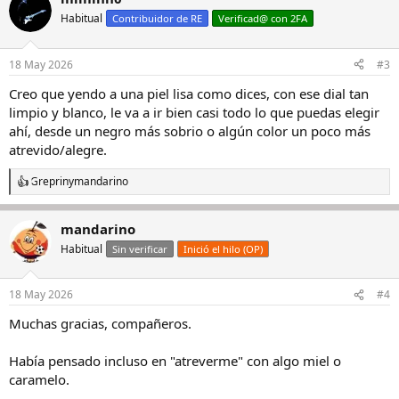
c
Habitual
Contribuidor de RE
Verificad@ con 2FA
i
o
n
18 May 2026
#3
e
s
Creo que yendo a una piel lisa como dices, con ese dial tan
:
limpio y blanco, le va a ir bien casi todo lo que puedas elegir
ahí, desde un negro más sobrio o algún color un poco más
atrevido/alegre.
Greprin
y
mandarino
R
e
a
mandarino
c
c
Habitual
Sin verificar
Inició el hilo (OP)
i
o
n
18 May 2026
#4
e
s
Muchas gracias, compañeros.
:
Había pensado incluso en "atreverme" con algo miel o
caramelo.