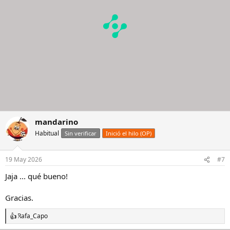
s
:
mandarino
Habitual
Sin verificar
Inició el hilo (OP)
19 May 2026
#7
Jaja ... qué bueno!
Gracias.
Rafa_Capo
R
e