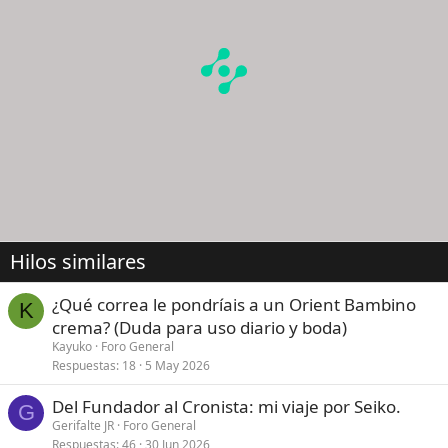
Hilos similares
¿Qué correa le pondríais a un Orient Bambino
K
crema? (Duda para uso diario y boda)
Kayuko
Foro General
Respuestas
18
5 May 2026
Del Fundador al Cronista: mi viaje por Seiko.
G
Gerifalte JR
Foro General
Respuestas
46
30 Jun 2026