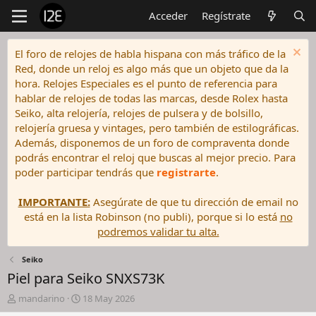
Acceder
Regístrate
El foro de relojes de habla hispana con más tráfico de la
Red, donde un reloj es algo más que un objeto que da la
hora. Relojes Especiales es el punto de referencia para
hablar de relojes de todas las marcas, desde Rolex hasta
Seiko, alta relojería, relojes de pulsera y de bolsillo,
relojería gruesa y vintages, pero también de estilográficas.
Además, disponemos de un foro de compraventa donde
podrás encontrar el reloj que buscas al mejor precio. Para
poder participar tendrás que
registrarte
.
IMPORTANTE:
Asegúrate de que tu dirección de email no
está en la lista Robinson (no publi), porque si lo está
no
podremos validar tu alta.
Seiko
Piel para Seiko SNXS73K
I
F
mandarino
18 May 2026
n
e