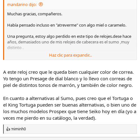
mandarino dijo:
Muchas gracias, compañeros.
Había pensado incluso en "atreverme" con algo miel o caramelo.
Una pregunta, estoy algo perdido en este tipo de relojes.dese hace
años, demasiados uno de mis relojes de cabecera es el sumo ,muy
distinto .
Haz clic para expandir...
Pensáis razonables alternativas a éste ?
A este reloj creo que le queda bien cualquier color de correa.
Yo tengo un Presage de dial blanco y lo llevo con correas de
piel de distintos tonos de marrón, y también de color negro.
En cuanto a alternativas al Sumo, pues creo que el Tortuga o
el King Tortuga pueden ser buenas alternativas, o bien uno de
los muchos modelos Prospex que tiene Seiko hoy en día (yo a
veces me pierdo en su catálogo, la verdad).
miminh0
R
e