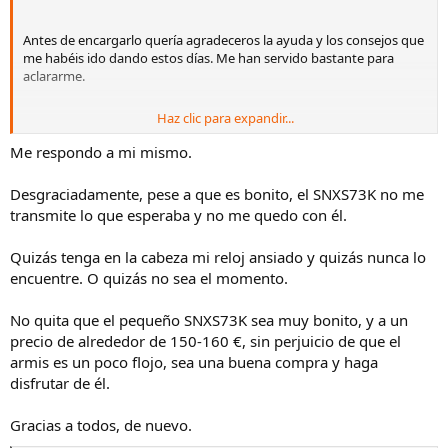
Antes de encargarlo quería agradeceros la ayuda y los consejos que
me habéis ido dando estos días. Me han servido bastante para
aclararme.
Haz clic para expandir...
Me ha surgido una última duda entre dos relojes de un estilo muy
parecido:
Me respondo a mi mismo.
Desgraciadamente, pese a que es bonito, el SNXS73K no me
transmite lo que esperaba y no me quedo con él.
un Citizen de corte bastante clásico,
y un Seiko JDM, concretamente el SZSB011.
Quizás tenga en la cabeza mi reloj ansiado y quizás nunca lo
encuentre. O quizás no sea el momento.
Del Seiko me gusta mucho la estética, pero me preocupa un poco el
tamaño. Busco algo contenido y cómodo, más bien pequeño o
discreto en muñeca.
No quita que el pequeño SNXS73K sea muy bonito, y a un
precio de alrededor de 150-160 €, sin perjuicio de que el
armis es un poco flojo, sea una buena compra y haga
La idea sería usarlo como reloj diario, con un aire sobrio y algo
disfrutar de él.
vintage, probablemente con correa de cuero fina en tono coñac o
marrón oscuro.
Gracias a todos, de nuevo.