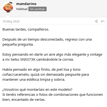
i
c
mandarino
c
h
Habitual
Sin verificar
i
a
a
d
d
e
18 May 2026
#1
o
i
r
n
Buenas tardes, compañeros.
d
i
e
c
Después de un tiempo desconectado, regreso con una
l
i
pequeña pregunta.
h
o
i
Estoy pensando en darle un aire algo más elegante y vintage
l
o
a mi Seiko SNXS73K cambiándole la correa.
Había pensado en algo finito, de piel lisa y tono
coñac/caramelo, quizá sin demasiado pespunte para
mantener una estética limpia y sobria.
¿Vosotros qué montaríais en este modelo?
Si tenéis referencias o fotos de combinaciones que funcionen
bien, encantado de verlas.