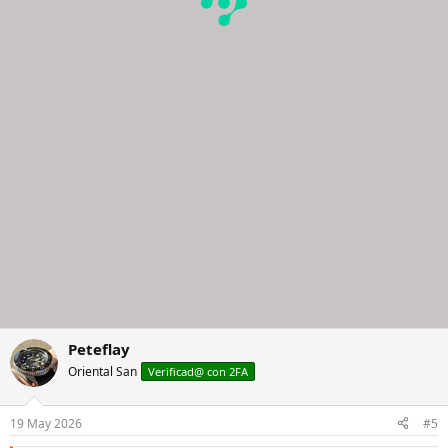
Peteflay
Oriental San
Verificad@ con 2FA
19 May 2026
#5