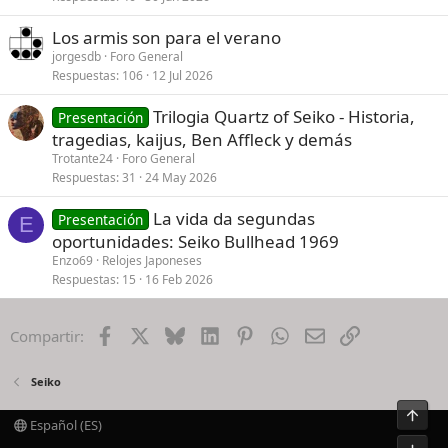
Los armis son para el verano
jorgesdb
Foro General
Respuestas
106
12 Jul 2026
Trilogia Quartz of Seiko - Historia,
Presentación
tragedias, kaijus, Ben Affleck y demás
Trotante24
Foro General
Respuestas
31
24 May 2026
La vida da segundas
Presentación
E
oportunidades: Seiko Bullhead 1969
Enzo69
Relojes Japoneses
Respuestas
15
16 Feb 2026
Facebook
X
Bluesky
LinkedIn
Pinterest
WhatsApp
Email
Enlace
Compartir:
Seiko
Arrib
Español (ES)