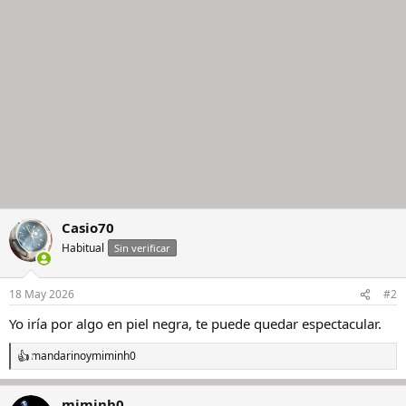
e
s
:
Casio70
Habitual
Sin verificar
18 May 2026
#2
Yo iría por algo en piel negra, te puede quedar espectacular.
mandarino
y
miminh0
R
e
a
miminh0
c