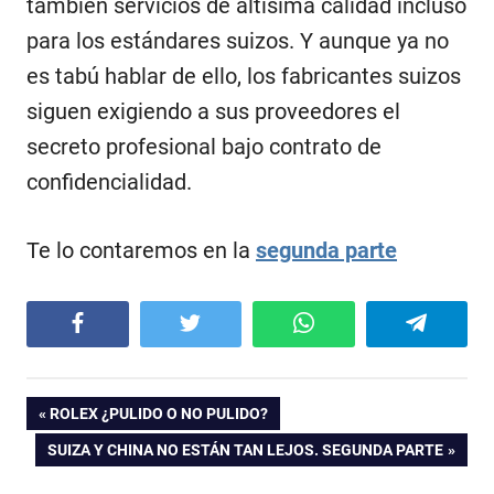
también servicios de altísima calidad incluso
para los estándares suizos. Y aunque ya no
es tabú hablar de ello, los fabricantes suizos
siguen exigiendo a sus proveedores el
secreto profesional bajo contrato de
confidencialidad.
Te lo contaremos en la
segunda parte
Facebook
Twitter
WhatsApp
Telegram
Navegación
ENTRADA
ROLEX ¿PULIDO O NO PULIDO?
ANTERIOR:
ENTRADA
SUIZA Y CHINA NO ESTÁN TAN LEJOS. SEGUNDA PARTE
de
SIGUIENTE: