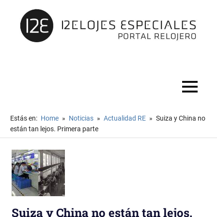
Portal
del
foro
MENÚ
más
importante
sobre
Saltar
Estás en:
Home
Noticias
Actualidad RE
Suiza y China no
relojería
al
están tan lejos. Primera parte
en
contenido
castellano
Suiza y China no están tan lejos.