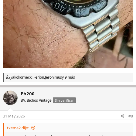
yakokornecki
,
Ferion
,
Jeronimus
y 9 más
R
e
a
Ph200
c
c
BV, Bichos Vintage
Sin verificar
i
o
n
31 May 2026
#8
e
s
txema2 dijo:
: