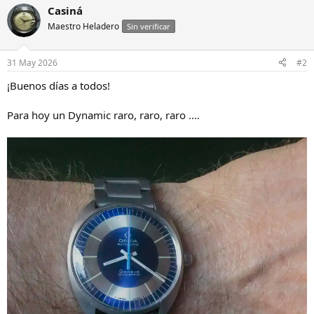
a
Casiná
c
c
Maestro Heladero
Sin verificar
i
o
n
31 May 2026
#2
e
s
¡Buenos días a todos!
:
Para hoy un Dynamic raro, raro, raro ....