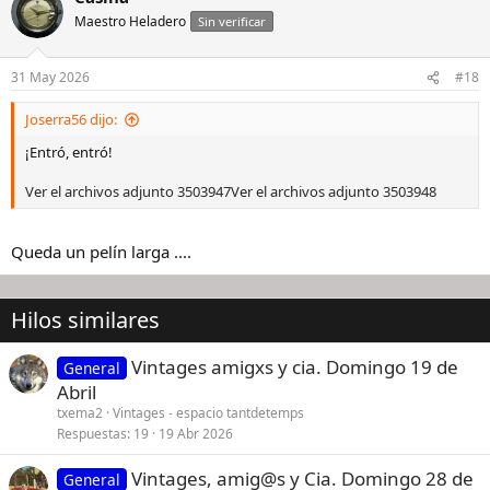
c
Maestro Heladero
Sin verificar
i
o
n
31 May 2026
#18
e
s
Joserra56 dijo:
:
¡Entró, entró!
Ver el archivos adjunto 3503947
Ver el archivos adjunto 3503948
Queda un pelín larga ....
Hilos similares
Vintages amigxs y cia. Domingo 19 de
General
Abril
txema2
Vintages - espacio tantdetemps
Respuestas
19
19 Abr 2026
Vintages, amig@s y Cia. Domingo 28 de
General