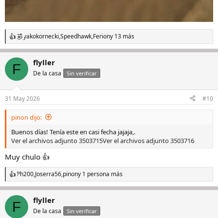
yakokornecki
,
Speedhawk
,
Ferion
y 13 más
R
e
a
flyller
c
F
c
De la casa
Sin verificar
i
o
n
31 May 2026
#10
e
s
pinon dijo:
:
Buenos días! Tenía este en casi fecha jajaja,.
Ver el archivos adjunto 3503715
Ver el archivos adjunto 3503716
Muy chulo 👍
Ph200
,
Joserra56
,
pinon
y 1 persona más
R
e
a
flyller
c
F
c
De la casa
Sin verificar
i