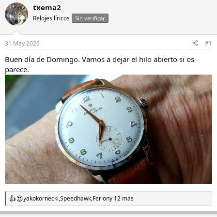
i
c
txema2
c
h
Relojes líricos
Sin verificar
i
a
a
d
d
e
31 May 2026
#1
o
i
r
n
Buen día de Domingo. Vamos a dejar el hilo abierto si os
d
i
parece.
e
c
l
i
h
o
i
l
o
yakokornecki
,
Speedhawk
,
Ferion
y 12 más
R
e