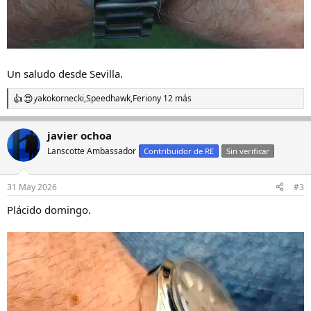
Un saludo desde Sevilla.
yakokornecki
,
Speedhawk
,
Ferion
y 12 más
R
e
a
javier ochoa
c
c
Lanscotte Ambassador
Contribuidor de RE
Sin verificar
i
o
n
31 May 2026
#3
e
s
Plácido domingo.
: