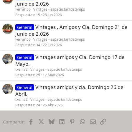
Junio de 2.026
Ferrari66
Vintages - espacio tantdetemps
Respuestas
15
28 Jun 2026
Vintages , Amigos y Cia. Domingo 21 de
General
Junio de 2.026
Ferrari66
Vintages - espacio tantdetemps
Respuestas
34
22 Jun 2026
Vintages amigos y Cia. Domingo 17 de
General
Mayo.
txema2
Vintages - espacio tantdetemps
Respuestas
29
17 May 2026
Vintages amigxs y cia. Domingo 26 de
General
Abril.
txema2
Vintages - espacio tantdetemps
Respuestas
24
26 Abr 2026
Facebook
X
Bluesky
LinkedIn
Pinterest
WhatsApp
Email
Enlace
Compartir: