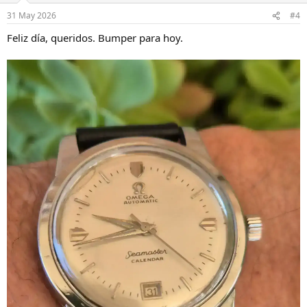
n
31 May 2026
#4
e
s
Feliz día, queridos. Bumper para hoy.
: