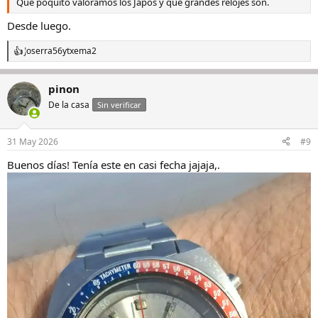
Que poquito valoramos los Japos y que grandes relojes son.
Desde luego.
Joserra56
y
txema2
R
e
a
pinon
c
c
De la casa
Sin verificar
i
o
n
31 May 2026
#9
e
s
Buenos días! Tenía este en casi fecha jajaja,.
: