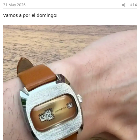
n
31 May 2026
#14
e
s
Vamos a por el domingo!
: