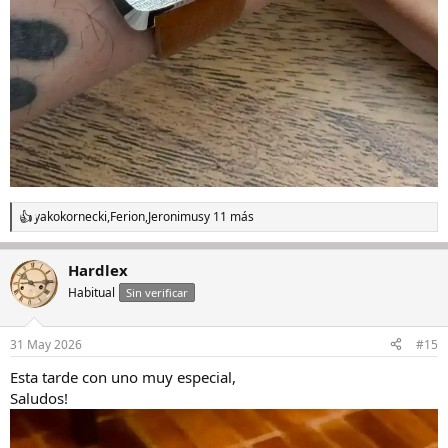
yakokornecki
,
Ferion
,
Jeronimus
y 11 más
R
e
a
Hardlex
c
c
Habitual
Sin verificar
i
o
n
31 May 2026
#15
e
s
Esta tarde con uno muy especial,
:
Saludos!