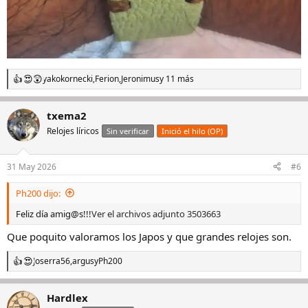
yakokornecki
,
Ferion
,
Jeronimus
y 11 más
R
e
a
txema2
c
c
Relojes líricos
Sin verificar
Inició el hilo (OP)
i
o
n
31 May 2026
#6
e
s
Ph200 dijo:
:
Feliz día amig@s!!!
Ver el archivos adjunto 3503663
Que poquito valoramos los Japos y que grandes relojes son.
Joserra56
,
argus
y
Ph200
R
e
a
Hardlex
c