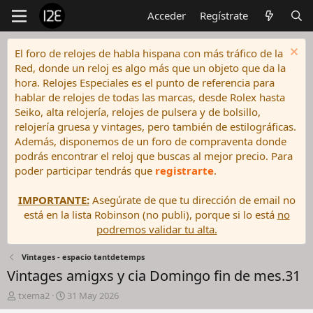
Acceder
Regístrate
El foro de relojes de habla hispana con más tráfico de la
Red, donde un reloj es algo más que un objeto que da la
hora. Relojes Especiales es el punto de referencia para
hablar de relojes de todas las marcas, desde Rolex hasta
Seiko, alta relojería, relojes de pulsera y de bolsillo,
relojería gruesa y vintages, pero también de estilográficas.
Además, disponemos de un foro de compraventa donde
podrás encontrar el reloj que buscas al mejor precio. Para
poder participar tendrás que
registrarte
.
IMPORTANTE:
Asegúrate de que tu dirección de email no
está en la lista Robinson (no publi), porque si lo está
no
podremos validar tu alta.
Vintages - espacio tantdetemps
Vintages amigxs y cia Domingo fin de mes.31
I
F
txema2
31 May 2026
n
e