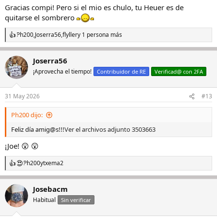
Gracias compi! Pero si el mio es chulo, tu Heuer es de
quitarse el sombrero
Ph200
,
Joserra56
,
flyller
y 1 persona más
R
e
a
Joserra56
c
c
¡Aprovecha el tiempo!
Contribuidor de RE
Verificad@ con 2FA
i
o
n
31 May 2026
#13
e
s
Ph200 dijo:
:
Feliz día amig@s!!!
Ver el archivos adjunto 3503663
¡Joe! 😲 😲
Ph200
y
txema2
R
e
a
Josebacm
c
c
Habitual
Sin verificar
i
o