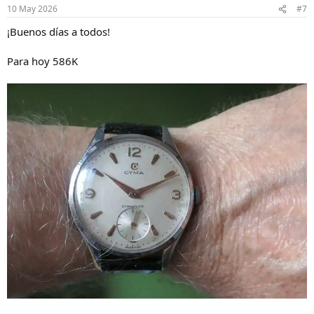
n
10 May 2026
#7
e
s
¡Buenos días a todos!
:
Para hoy 586K