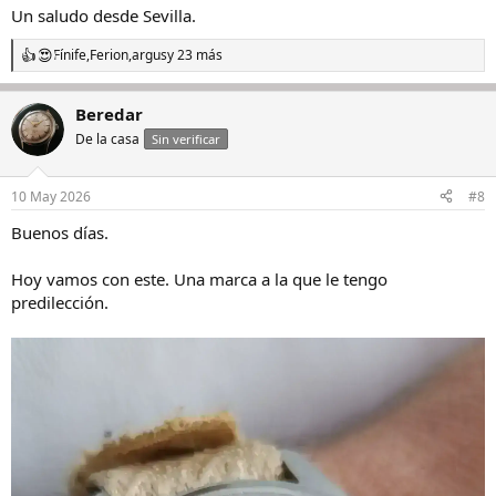
Un saludo desde Sevilla.
Fínife
,
Ferion
,
argus
y 23 más
R
e
a
Beredar
c
c
De la casa
Sin verificar
i
o
n
10 May 2026
#8
e
s
Buenos días.
:
Hoy vamos con este. Una marca a la que le tengo
predilección.