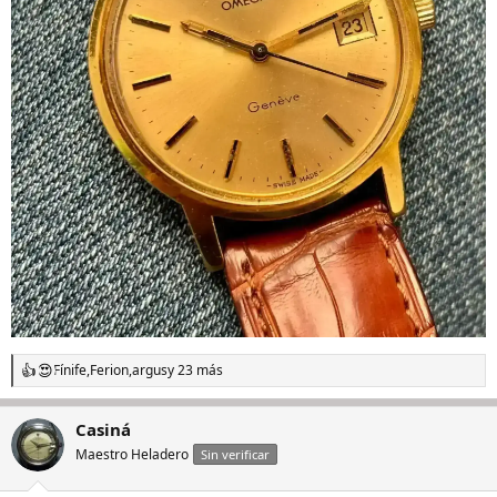
Fínife
,
Ferion
,
argus
y 23 más
R
e
a
Casiná
c
c
Maestro Heladero
Sin verificar
i
o