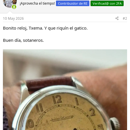
c
¡Aprovecha el tiempo!
Contribuidor de RE
Verificad@ con 2FA
i
o
n
10 May 2026
#2
e
s
Bonito reloj, Txema. Y que riquín el gatico.
:
Buen día, sotaneros.