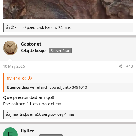
Fínife
,
Speedhawk
,
Ferion
y 24 más
R
e
a
Gastonet
c
c
Reloj de bosque
Sin verificar
i
o
n
10 May 2026
#13
e
s
flyller dijo:
:
Buenos días
Ver el archivos adjunto 3491040
Que preciosidad amigo!!
Ese calibre 11 es una delicia.
jrmartin
,
Joserra56
,
sergiowilde
y 4 más
R
e
a
flyller
c
F
c