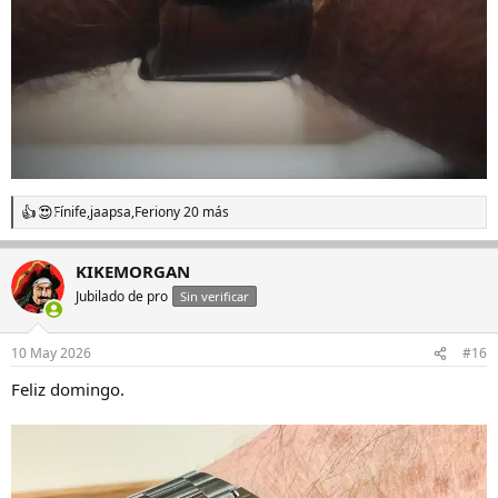
Fínife
,
jaapsa
,
Ferion
y 20 más
R
e
a
KIKEMORGAN
c
c
Jubilado de pro
Sin verificar
i
o
n
10 May 2026
#16
e
s
Feliz domingo.
: