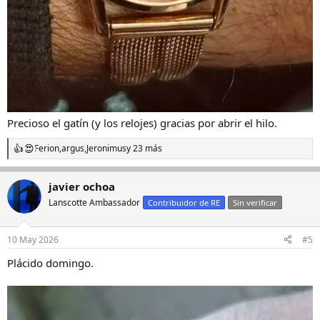
Precioso el gatín (y los relojes) gracias por abrir el hilo.
Ferion
,
argus
,
Jeronimus
y 23 más
R
e
a
javier ochoa
c
c
Lanscotte Ambassador
Contribuidor de RE
Sin verificar
i
o
n
10 May 2026
#5
e
s
Plácido domingo.
: