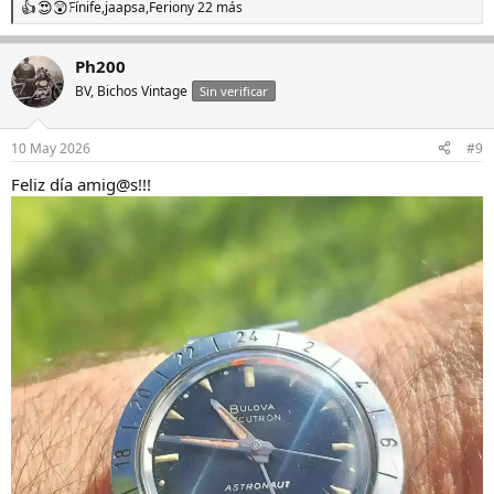
Fínife
,
jaapsa
,
Ferion
y 22 más
R
e
a
Ph200
c
c
BV, Bichos Vintage
Sin verificar
i
o
n
10 May 2026
#9
e
s
Feliz día amig@s!!!
: