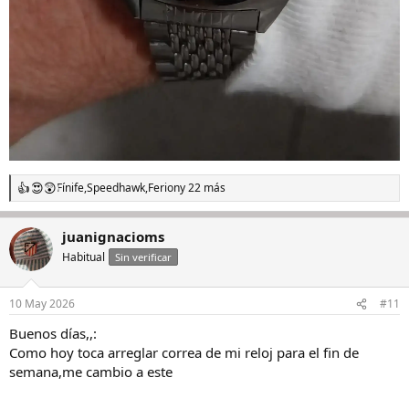
Fínife
,
Speedhawk
,
Ferion
y 22 más
R
e
a
juanignacioms
c
c
Habitual
Sin verificar
i
o
n
10 May 2026
#11
e
s
Buenos días,,:
:
Como hoy toca arreglar correa de mi reloj para el fin de
semana,me cambio a este