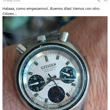
10 May 2026
#3
e
s
Halaaa, como empezamos!. Buenos días! Vamos con otro
:
Citizen...