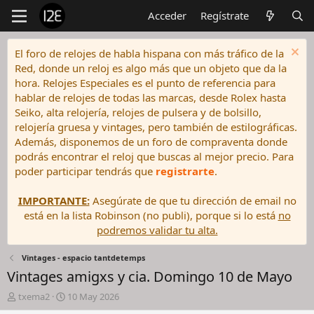
Acceder
Regístrate
El foro de relojes de habla hispana con más tráfico de la
Red, donde un reloj es algo más que un objeto que da la
hora. Relojes Especiales es el punto de referencia para
hablar de relojes de todas las marcas, desde Rolex hasta
Seiko, alta relojería, relojes de pulsera y de bolsillo,
relojería gruesa y vintages, pero también de estilográficas.
Además, disponemos de un foro de compraventa donde
podrás encontrar el reloj que buscas al mejor precio. Para
poder participar tendrás que
registrarte
.
IMPORTANTE:
Asegúrate de que tu dirección de email no
está en la lista Robinson (no publi), porque si lo está
no
podremos validar tu alta.
Vintages - espacio tantdetemps
Vintages amigxs y cia. Domingo 10 de Mayo
I
F
txema2
10 May 2026
n
e