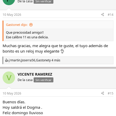
De la casa
Sin verificar
i
o
n
10 May 2026
#14
e
s
Gastonet dijo:
:
Que preciosidad amigo!!
Ese calibre 11 es una delicia.
Muchas gracias, me alegra que te guste, el tuyo además de
bonito es un reloj muy elegante 👌
jrmartin
,
Joserra56
,
Gastonet
y 4 más
R
e
a
VICENTE RAMIREZ
c
V
c
De la casa
Sin verificar
i
o
n
10 May 2026
#15
e
s
Buenos días.
:
Hoy saldrá el Dogma .
Feliz domingo lluvioso