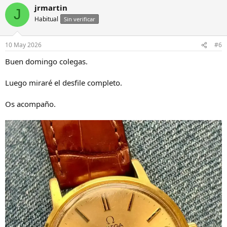
jrmartin
c
J
c
Habitual
Sin verificar
i
o
n
10 May 2026
#6
e
s
Buen domingo colegas.
:
Luego miraré el desfile completo.
Os acompaño.