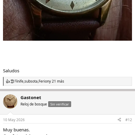
Saludos
Fínife
,
subsota
,
Ferion
y 21 más
R
e
a
Gastonet
c
c
Reloj de bosque
Sin verificar
i
o
n
10 May 2026
#12
e
s
Muy buenas.
: