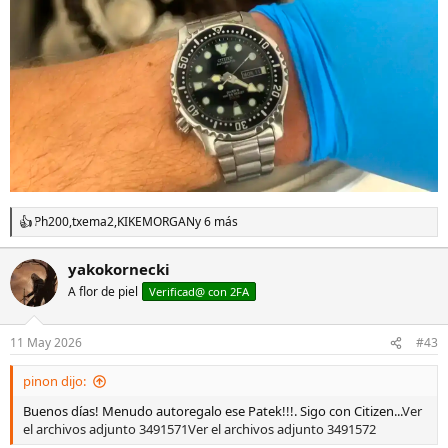
Ph200
,
txema2
,
KIKEMORGAN
y 6 más
R
e
a
yakokornecki
c
A flor de piel
c
Verificad@ con 2FA
i
o
n
11 May 2026
#43
e
s
pinon dijo:
:
Buenos días! Menudo autoregalo ese Patek!!!. Sigo con Citizen...
Ver
el archivos adjunto 3491571
Ver el archivos adjunto 3491572