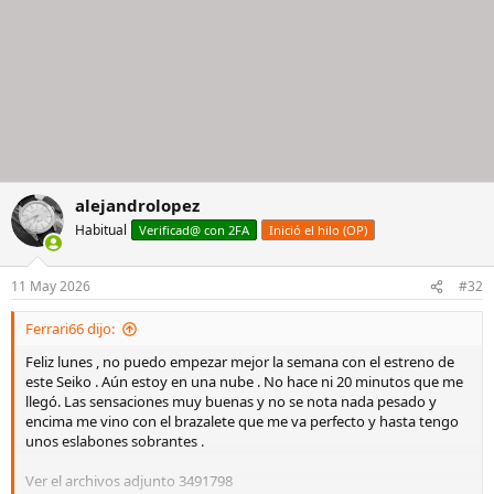
alejandrolopez
Habitual
Verificad@ con 2FA
Inició el hilo (OP)
11 May 2026
#32
Ferrari66 dijo:
Feliz lunes , no puedo empezar mejor la semana con el estreno de
este Seiko . Aún estoy en una nube . No hace ni 20 minutos que me
llegó. Las sensaciones muy buenas y no se nota nada pesado y
encima me vino con el brazalete que me va perfecto y hasta tengo
unos eslabones sobrantes .
Ver el archivos adjunto 3491798