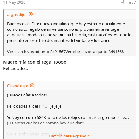
n
11 May 2026
#37
e
s
argus dijo:
:
Buenos dias. Este nuevo inquilino, que hoy estreno oficialmente
como auto regalo de aniversario, no es propiamente vintage
aunque su modelo tiene ya mucha historia, casi 100 años. Así que lo
presento en este hilo de amantes del vintage y lo clásico.
Ver el archivos adjunto 3491567
Ver el archivos adjunto 3491568
Madre mía con el regalitoooo.
Felicidades.
Casiná dijo:
¡Buenos días a todos!
Felicidades al del PP ..... je,je,je.
Yo voy con otro 586K, uno de los relojes con más largo muelle real.
¡¡Cuantas vueltas de corona hay que dar!!.
Ver el archivos adjunto 3491662
Haz clic para expandir...