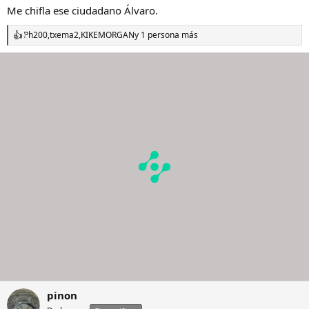
Me chifla ese ciudadano Álvaro.
Ph200
,
txema2
,
KIKEMORGAN
y 1 persona más
R
e
a
c
c
i
o
n
e
s
:
pinon