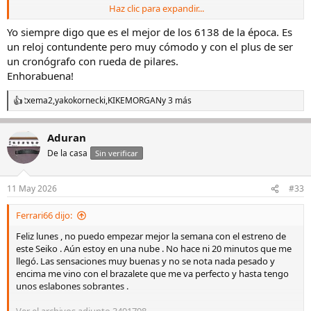
Haz clic para expandir...
Ver el archivos adjunto 3491799
Yo siempre digo que es el mejor de los 6138 de la época. Es
un reloj contundente pero muy cómodo y con el plus de ser
un cronógrafo con rueda de pilares.
Enhorabuena!
txema2
,
yakokornecki
,
KIKEMORGAN
y 3 más
R
e
a
Aduran
c
c
De la casa
Sin verificar
i
o
n
11 May 2026
#33
e
s
Ferrari66 dijo:
:
Feliz lunes , no puedo empezar mejor la semana con el estreno de
este Seiko . Aún estoy en una nube . No hace ni 20 minutos que me
llegó. Las sensaciones muy buenas y no se nota nada pesado y
encima me vino con el brazalete que me va perfecto y hasta tengo
unos eslabones sobrantes .