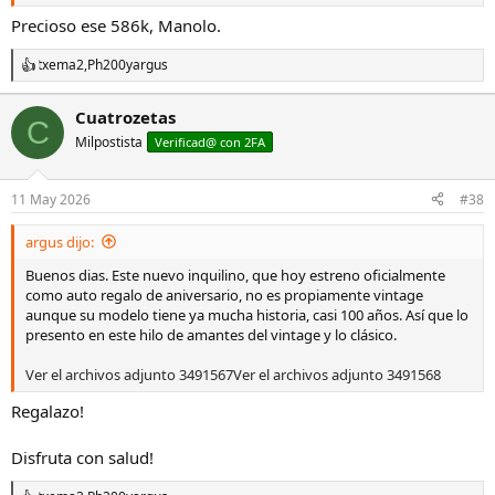
Un saludo desde Sevilla.
Precioso ese 586k, Manolo.
txema2
,
Ph200
y
argus
R
e
a
Cuatrozetas
C
c
Milpostista
c
Verificad@ con 2FA
i
o
n
11 May 2026
#38
e
s
argus dijo:
:
Buenos dias. Este nuevo inquilino, que hoy estreno oficialmente
como auto regalo de aniversario, no es propiamente vintage
aunque su modelo tiene ya mucha historia, casi 100 años. Así que lo
presento en este hilo de amantes del vintage y lo clásico.
Ver el archivos adjunto 3491567
Ver el archivos adjunto 3491568
Regalazo!
Disfruta con salud!