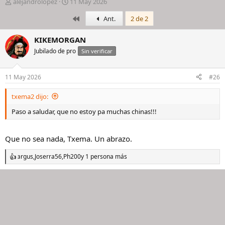
I
F
alejandrolopez
11 May 2026
n
e
Primero
Ant.
2 de 2
i
c
c
h
i
a
KIKEMORGAN
a
d
Jubilado de pro
Sin verificar
d
e
o
i
r
n
11 May 2026
#26
d
i
e
c
txema2 dijo:
l
i
h
o
Paso a saludar, que no estoy pa muchas chinas!!!
i
l
o
Que no sea nada, Txema. Un abrazo.
argus
,
Joserra56
,
Ph200
y 1 persona más
R
e
a
c
c
i
o
n
e