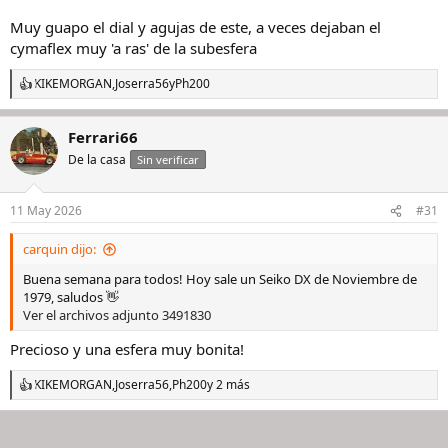
Muy guapo el dial y agujas de este, a veces dejaban el
cymaflex muy 'a ras' de la subesfera
KIKEMORGAN
,
Joserra56
y
Ph200
R
e
a
Ferrari66
c
c
De la casa
Sin verificar
i
o
n
11 May 2026
#31
e
s
carquin dijo:
:
Buena semana para todos! Hoy sale un Seiko DX de Noviembre de
1979, saludos 👋
Ver el archivos adjunto 3491830
Precioso y una esfera muy bonita!
KIKEMORGAN
,
Joserra56
,
Ph200
y 2 más
R
e
a
c