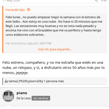
11 May 2026
#36
e
s
Ferrari66 dijo:
:
Feliz lunes , no puedo empezar mejor la semana con el estreno de
este Seiko . Aún estoy en una nube . No hace ni 20 minutos que me
llegó. Las sensaciones muy buenas y no se nota nada pesado y
encima me vino con el brazalete que me va perfecto y hasta tengo
unos eslabones sobrantes .
Ver el archivos adjunto 3491798
Haz clic para expandir...
Ver el archivos adjunto 3491799
Feliz estreno, compañero, y no me extraña que estés en una
nube, un relojazo, y sí, a disfrutarlo otros 50 años más por lo
menos, jejejeje.
txema2
,
Ph200
,
Joserra56
y 1 persona más
R
e
a
piano
c
De la casa
c
Sin verificar
i
o