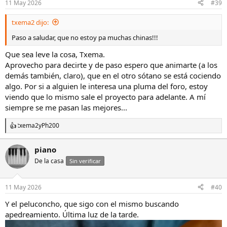
11 May 2026
#39
txema2 dijo:
Paso a saludar, que no estoy pa muchas chinas!!!
Que sea leve la cosa, Txema.
Aprovecho para decirte y de paso espero que animarte (a los
demás también, claro), que en el otro sótano se está cociendo
algo. Por si a alguien le interesa una pluma del foro, estoy
viendo que lo mismo sale el proyecto para adelante. A mí
siempre se me pasan las mejores...
txema2
y
Ph200
R
e
a
piano
c
De la casa
c
Sin verificar
i
o
n
11 May 2026
#40
e
s
Y el peluconcho, que sigo con el mismo buscando
:
apedreamiento. Última luz de la tarde.