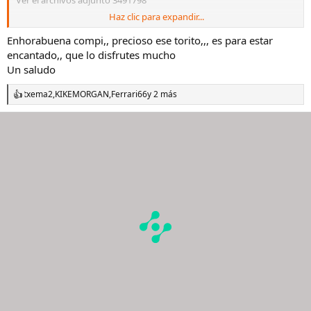
Ver el archivos adjunto 3491798
Haz clic para expandir...
Ver el archivos adjunto 3491799
Enhorabuena compi,, precioso ese torito,,, es para estar
encantado,, que lo disfrutes mucho
Un saludo
txema2
,
KIKEMORGAN
,
Ferrari66
y 2 más
R
e
a
c
c
i
o
n
e
s
: