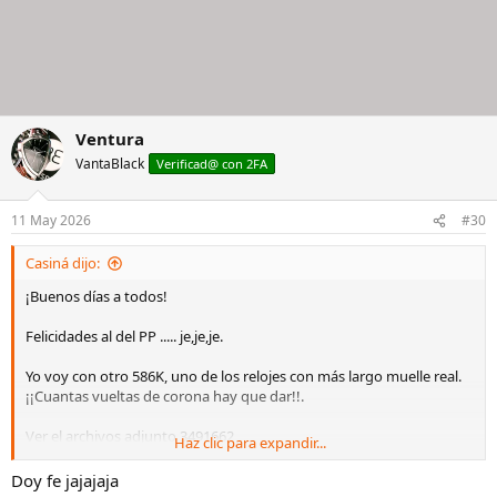
Ventura
VantaBlack
Verificad@ con 2FA
11 May 2026
#30
Casiná dijo:
¡Buenos días a todos!
Felicidades al del PP ..... je,je,je.
Yo voy con otro 586K, uno de los relojes con más largo muelle real.
¡¡Cuantas vueltas de corona hay que dar!!.
Ver el archivos adjunto 3491662
Haz clic para expandir...
Un saludo desde Sevilla.
Doy fe jajajaja