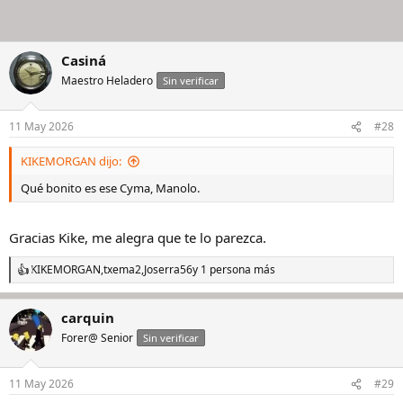
Casiná
Maestro Heladero
Sin verificar
11 May 2026
#28
KIKEMORGAN dijo:
Qué bonito es ese Cyma, Manolo.
Gracias Kike, me alegra que te lo parezca.
KIKEMORGAN
,
txema2
,
Joserra56
y 1 persona más
R
e
a
carquin
c
c
Forer@ Senior
Sin verificar
i
o
n
11 May 2026
#29
e