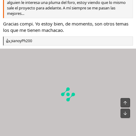
alguien le interesa una pluma del foro, estoy viendo que lo mismo
sale el proyecto para adelante. A mí siempre se me pasan las
mejores...
Gracias compi. Yo estoy bien, de momento, son otros temas
los que me tienen machacao.
piano
y
Ph200
R
e
a
c
c
i
o
n
e
s
: