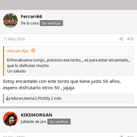
Ferrari66
De la casa
Sin verificar
11 May 2026
#35
Aduran dijo:
Enhorabuena compi,, precioso ese torito,,, es para estar encantado,,
que lo disfrutes mucho
Un saludo
Estoy encantado con este torito que tiene justo 50 años,
espero disfrutarlo otros 50 , jajaja
Aduran
,
txema2
,
Ph200
y 2 más
R
e
a
KIKEMORGAN
c
c
Jubilado de pro
Sin verificar
i
o
n