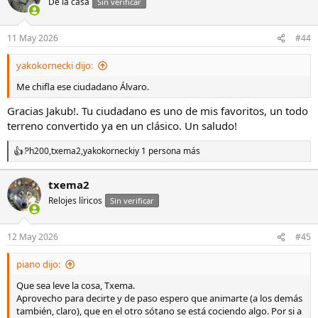
De la casa
Sin verificar
11 May 2026
#44
yakokornecki dijo:
Me chifla ese ciudadano Álvaro.
Gracias Jakub!. Tu ciudadano es uno de mis favoritos, un todo
terreno convertido ya en un clásico. Un saludo!
Ph200
,
txema2
,
yakokornecki
y 1 persona más
R
e
a
txema2
c
Relojes líricos
c
Sin verificar
i
o
n
12 May 2026
#45
e
s
piano dijo:
:
Que sea leve la cosa, Txema.
Aprovecho para decirte y de paso espero que animarte (a los demás
también, claro), que en el otro sótano se está cociendo algo. Por si a