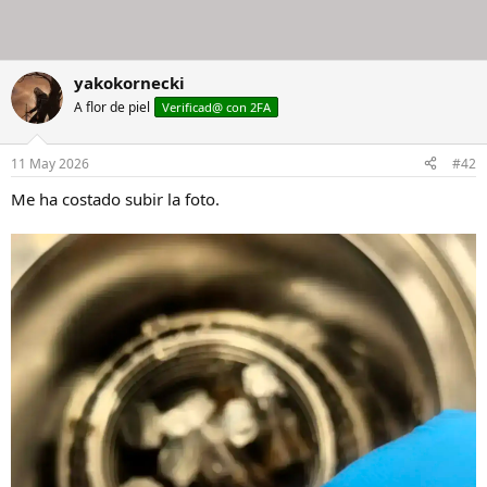
yakokornecki
A flor de piel
Verificad@ con 2FA
11 May 2026
#42
Me ha costado subir la foto.