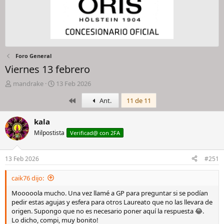
Foro General
Viernes 13 febrero
I
F
mandrake
13 Feb 2026
n
e
Primero
Ant.
11 de 11
i
c
c
h
i
a
kala
a
d
Milpostista
Verificad@ con 2FA
d
e
o
i
r
n
13 Feb 2026
#251
d
i
e
c
caik76 dijo:
l
i
h
o
Mooooola mucho. Una vez llamé a GP para preguntar si se podían
i
pedir estas agujas y esfera para otros Laureato que no las llevara de
l
origen. Supongo que no es necesario poner aquí la respuesta 😂.
o
Lo dicho, compi, muy bonito!