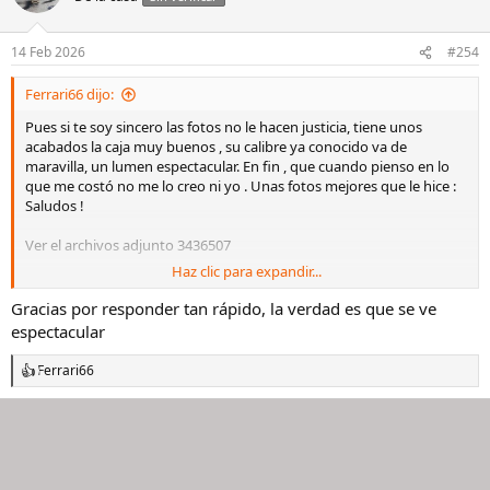
14 Feb 2026
#254
Ferrari66 dijo:
Pues si te soy sincero las fotos no le hacen justicia, tiene unos
acabados la caja muy buenos , su calibre ya conocido va de
maravilla, un lumen espectacular. En fin , que cuando pienso en lo
que me costó no me lo creo ni yo . Unas fotos mejores que le hice :
Saludos !
Ver el archivos adjunto 3436507
Haz clic para expandir...
Ver el archivos adjunto 3436508
Gracias por responder tan rápido, la verdad es que se ve
Ver el archivos adjunto 3436509
espectacular
Ver el archivos adjunto 3436510
Ferrari66
R
e
a
c
c
i
o