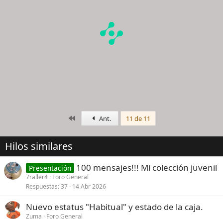
n
e
s
:
Primero
Ant.
11 de 11
Hilos similares
100 mensajes!!! Mi colección juvenil
Presentación
7raller4
Foro General
Respuestas
37
14 Abr 2026
Nuevo estatus "Habitual" y estado de la caja.
Zuma
Foro General