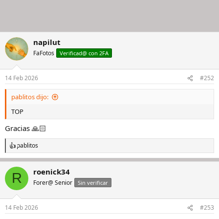
napilut
FaFotos
Verificad@ con 2FA
14 Feb 2026
#252
pablitos dijo:
TOP
Gracias 🙏🏻
pablitos
R
e
a
roenick34
c
R
c
Forer@ Senior
Sin verificar
i
o
n
14 Feb 2026
#253
e
s