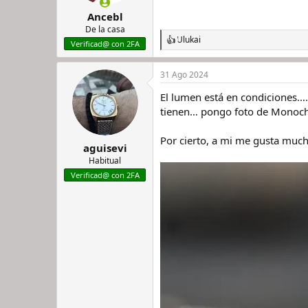
Ancebl
De la casa
Ulukai
R
Verificad@ con 2FA
e
a
31 Ago 2024
c
c
El lumen está en condiciones….
i
o
tienen… pongo foto de Mono
n
e
Por cierto, a mi me gusta mucho
s
aguisevi
:
Habitual
Verificad@ con 2FA