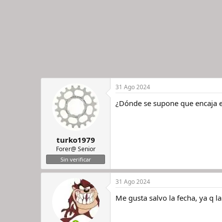
s
:
31 Ago 2024
¿Dónde se supone que encaja e
turko1979
Forer@ Senior
Sin verificar
31 Ago 2024
Me gusta salvo la fecha, ya q 