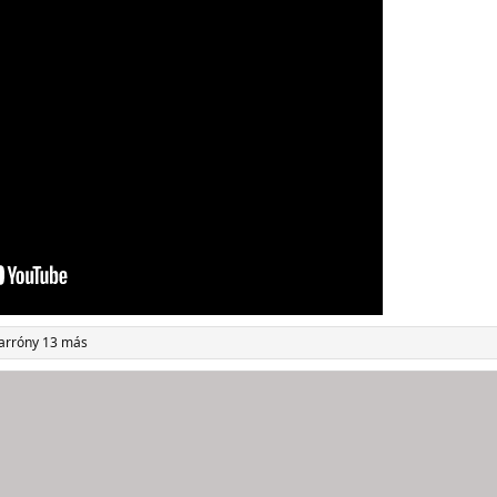
arrón
y 13 más