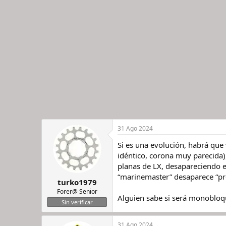
c
i
o
n
e
s
:
31 Ago 2024
Si es una evolución, habrá que
idéntico, corona muy parecida),
planas de LX, desapareciendo 
“marinemaster” desaparece “pr
turko1979
Forer@ Senior
Alguien sabe si será monobloq
Sin verificar
31 Ago 2024