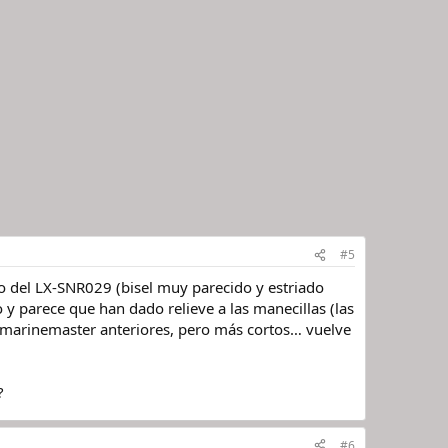
#5
go del LX-SNR029 (bisel muy parecido y estriado
 y parece que han dado relieve a las manecillas (las
 marinemaster anteriores, pero más cortos… vuelve
?
#6