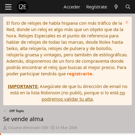
Acceder
Regístrate
El foro de relojes de habla hispana con más tráfico de la
Red, donde un reloj es algo más que un objeto que da la
hora. Relojes Especiales es el punto de referencia para
hablar de relojes de todas las marcas, desde Rolex hasta
Seiko, alta relojería, relojes de pulsera y de bolsillo,
relojería gruesa y vintages, pero también de estilográficas.
Además, disponemos de un foro de compraventa donde
podrás encontrar el reloj que buscas al mejor precio. Para
poder participar tendrás que
registrarte
.
IMPORTANTE:
Asegúrate de que tu dirección de email no
está en la lista Robinson (no publi), porque si lo está
no
podremos validar tu alta.
Off Topic
Se vende alma
I
F
Usuario eliminado 508
31 Mar 2006
n
e