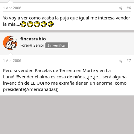
1 Abr 2006
#6
Yo voy a ver como acaba la puja que igual me interesa vender
la mía….
fincasrubio
Forer@ Senior
Sin verificar
1 Abr 2006
#7
Pero si venden Parcelas de Terreno en Marte y en La
Luna!!!!!vender el alma es cosa de niños,.,je ,je....será alguna
invención de EE.UU(no me extraña,tienen un anormal como
presidente(Americanadas))