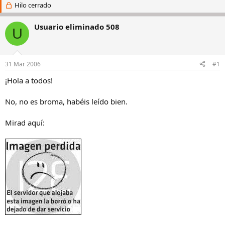
i
Hilo cerrado
c
c
h
i
a
Usuario eliminado 508
U
a
d
d
e
o
i
r
n
31 Mar 2006
#1
d
i
e
c
¡Hola a todos!
l
i
h
o
No, no es broma, habéis leído bien.
i
l
Mirad aquí:
o