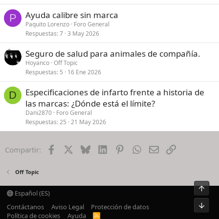
Ayuda calibre sin marca
P
Paquito Lorenzo
Foro General
Respuestas
7
3 May 2026
Seguro de salud para animales de compañía.
Hoyanco
Off Topic
Respuestas
5
16 Ene 2026
Especificaciones de infarto frente a historia de
D
las marcas: ¿Dónde está el límite?
Dani2870
Foro General
Respuestas
25
21 May 2026
Facebook
X
Bluesky
LinkedIn
Pinterest
WhatsApp
Email
Enlace
Compartir:
Off Topic
Arrib
Español (ES)
Pie
Contáctanos
Aviso Legal
Protección de datos
Política de cookies
Ayuda
R