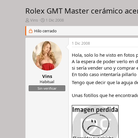
Rolex GMT Master cerámico ace
I
F
Vins
1 Dic 2008
n
e
i
Hilo cerrado
c
c
h
i
a
1 Dic 2008
a
d
d
e
Hola, solo lo he visto en foto
o
i
A la espera de poder verlo en 
r
n
si sería vender uno y comprar e
d
i
En todo caso intentaría pillarlo 
e
c
Vins
l
i
Habitual
Tengo que decir que la aguja d
h
o
Sin verificar
i
Unas fotillos que he encontrado
l
o