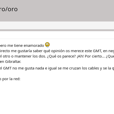
ro/oro
s pero me tiene enamorado
directo me gustaría saber qué opinión os merece este GMT, en n
l otro o mantener los dos. ¿Qué os parece? ¡Ah! Por cierto... ¿Qu
en Gibraltar.
el GMT no me gusta nada e igual se me cruzan los cables y se la 
 por la red: