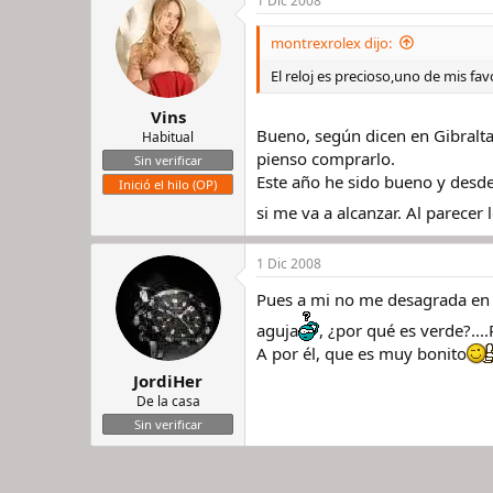
1 Dic 2008
montrexrolex dijo:
El reloj es precioso,uno de mis fa
Vins
Bueno, según dicen en Gibralta
Habitual
pienso comprarlo.
Sin verificar
Este año he sido bueno y desde
Inició el hilo (OP)
si me va a alcanzar. Al parece
1 Dic 2008
Pues a mi no me desagrada en ab
aguja
, ¿por qué es verde?...
A por él, que es muy bonito
JordiHer
De la casa
Sin verificar