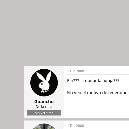
1 Dic 2008
Ein??? ... quitar la aguja???
No veo el motivo de tener que 
Guancho
De la casa
Sin verificar
1 Dic 2008