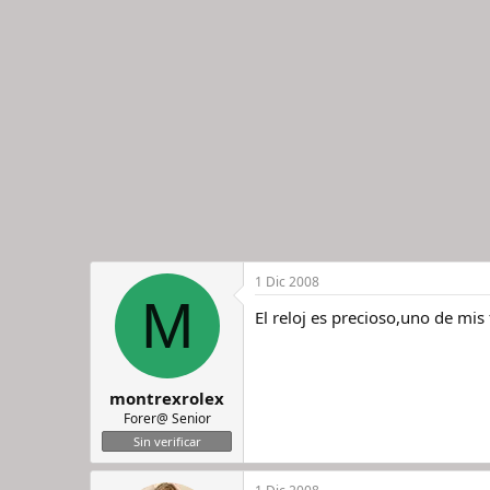
1 Dic 2008
M
El reloj es precioso,uno de mis
montrexrolex
Forer@ Senior
Sin verificar