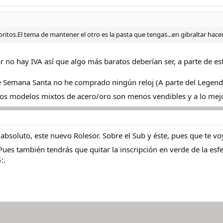
voritos.El tema de mantener el otro es la pasta que tengas...en gibraltar ha
r no hay IVA así que algo más baratos deberían ser, a parte de e
 Semana Santa no he comprado ningún reloj (A parte del Legendar
r los modelos mixtos de acero/oro son menos vendibles y a lo mej
soluto, este nuevo Rolesor. Sobre el Sub y éste, pues que te voy 
.Pues también tendrás que quitar la inscripción en verde de la esf
:.