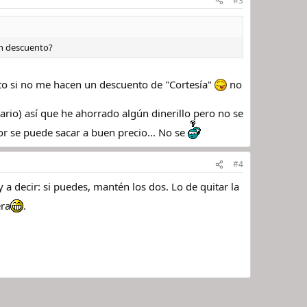
#3
cen descuento?
sto si no me hacen un descuento de "Cortesía"
no
io) así que he ahorrado algún dinerillo pero no se
or se puede sacar a buen precio... No se
#4
a decir: si puedes, mantén los dos. Lo de quitar la
era
.