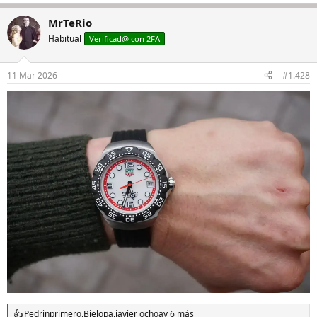
MrTeRio
Habitual
Verificad@ con 2FA
11 Mar 2026
#1.428
Pedrinprimero
,
Bielopa
,
javier ochoa
y 6 más