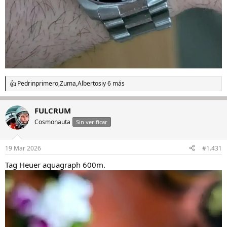
Pedrinprimero
,
Zuma
,
Albertosi
y 6 más
R
e
a
FULCRUM
c
c
Cosmonauta
Sin verificar
i
o
n
19 Mar 2026
#1.431
e
s
Tag Heuer aquagraph 600m.
: