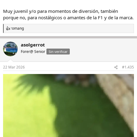
Muy juvenil y/o para momentos de diversión, también
porque no, para nostálgicos o amantes de la F1 y de la marca.
romang
R
e
a
asolgerrot
c
c
Forer@ Senior
Sin verificar
i
o
n
22 Mar 2026
#1.435
e
s
: