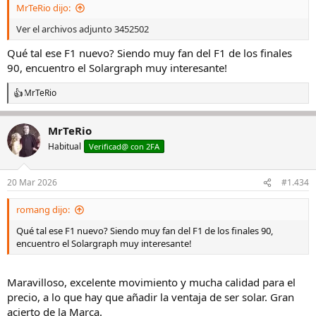
MrTeRio dijo:
:
Ver el archivos adjunto 3452502
Qué tal ese F1 nuevo? Siendo muy fan del F1 de los finales
90, encuentro el Solargraph muy interesante!
MrTeRio
R
e
a
MrTeRio
c
c
Habitual
Verificad@ con 2FA
i
o
n
20 Mar 2026
#1.434
e
s
romang dijo:
:
Qué tal ese F1 nuevo? Siendo muy fan del F1 de los finales 90,
encuentro el Solargraph muy interesante!
Maravilloso, excelente movimiento y mucha calidad para el
precio, a lo que hay que añadir la ventaja de ser solar. Gran
acierto de la Marca.