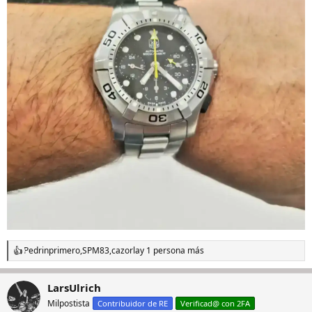
Pedrinprimero
,
SPM83
,
cazorla
y 1 persona más
R
e
a
LarsUlrich
c
c
Milpostista
Contribuidor de RE
Verificad@ con 2FA
i