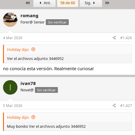
Primero
Último
Ant.
58 de 60
Sig.
i
c
c
h
i
a
romang
a
d
Forer@ Senior
Sin verificar
d
e
o
i
r
n
4 Mar 2026
#1.426
d
i
e
c
Holiday dijo:
l
i
h
o
Ver el archivos adjunto 3446952
i
no conocía esta versión. Realmente curiosa!
l
o
ivan78
I
Novat@
Sin verificar
5 Mar 2026
#1.427
Holiday dijo:
Muy bonito
Ver el archivos adjunto 3446952