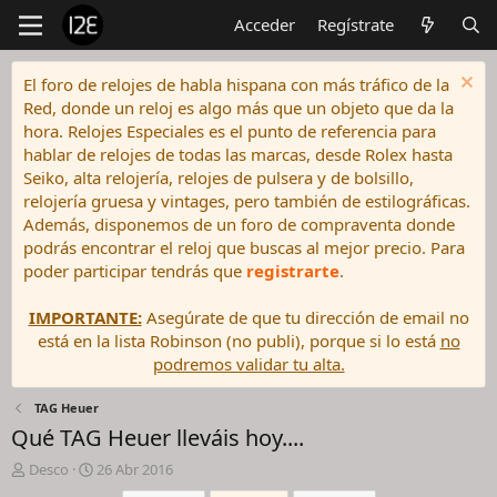
Acceder
Regístrate
El foro de relojes de habla hispana con más tráfico de la
Red, donde un reloj es algo más que un objeto que da la
hora. Relojes Especiales es el punto de referencia para
hablar de relojes de todas las marcas, desde Rolex hasta
Seiko, alta relojería, relojes de pulsera y de bolsillo,
relojería gruesa y vintages, pero también de estilográficas.
Además, disponemos de un foro de compraventa donde
podrás encontrar el reloj que buscas al mejor precio. Para
poder participar tendrás que
registrarte
.
IMPORTANTE:
Asegúrate de que tu dirección de email no
está en la lista Robinson (no publi), porque si lo está
no
podremos validar tu alta.
TAG Heuer
Qué TAG Heuer lleváis hoy....
I
F
Desco
26 Abr 2016
n
e