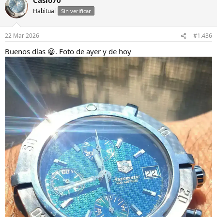
c
c
Habitual
Sin verificar
i
o
n
22 Mar 2026
#1.436
e
s
Buenos días 😀. Foto de ayer y de hoy
: