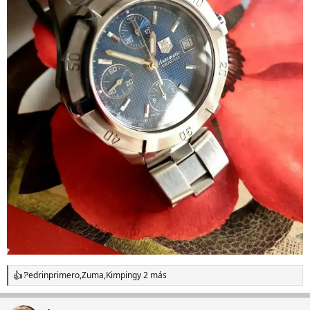
Pedrinprimero
,
Zuma
,
Kimping
y 2 más
R
e
a