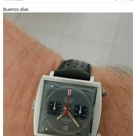
e
s
Buenos días
: