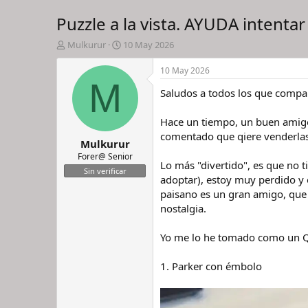
Puzzle a la vista. AYUDA intentar 
I
F
Mulkurur
10 May 2026
n
e
i
c
10 May 2026
c
h
M
Saludos a todos los que compa
i
a
a
d
d
e
Hace un tiempo, un buen amigo,
o
i
comentado que qiere venderlas
Mulkurur
r
n
d
i
Forer@ Senior
Lo más "divertido", es que no t
e
c
Sin verificar
adoptar), estoy muy perdido y 
l
i
h
o
paisano es un gran amigo, que 
i
nostalgia.
l
o
Yo me lo he tomado como un QU
1. Parker con émbolo