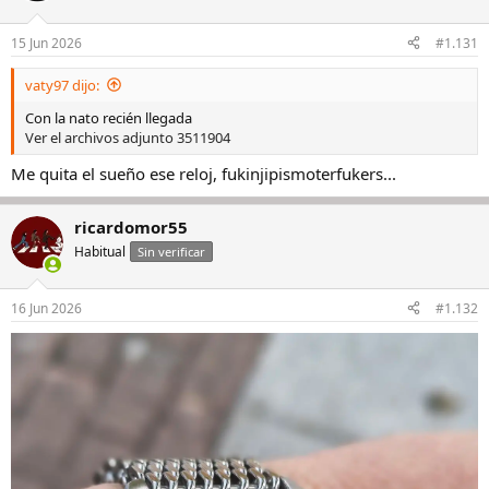
o
n
15 Jun 2026
#1.131
e
s
vaty97 dijo:
:
Con la nato recién llegada
Ver el archivos adjunto 3511904
Me quita el sueño ese reloj, fukinjipismoterfukers...
ricardomor55
Habitual
Sin verificar
16 Jun 2026
#1.132