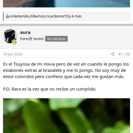
kriketemilio
,
Albertosi
,
ricardomor55
y 4 más
R
e
a
aura
c
c
Forer@ Senior
Sin verificar
i
o
n
18 Jun 2026
#1.136
e
s
Es el Tsuyosa de mi novia pero de vez en cuando le pongo los
:
eslabones extras al brazalete y me lo pongo. No soy muy de
estos coloridos pero confieso que cada vez me gustan más.
P.D. Rara es la vez que no recibe un cumplido.