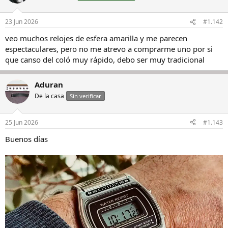
i
o
n
23 Jun 2026
#1.142
e
s
veo muchos relojes de esfera amarilla y me parecen
:
espectaculares, pero no me atrevo a comprarme uno por si
que canso del coló muy rápido, debo ser muy tradicional
Aduran
De la casa
Sin verificar
25 Jun 2026
#1.143
Buenos días