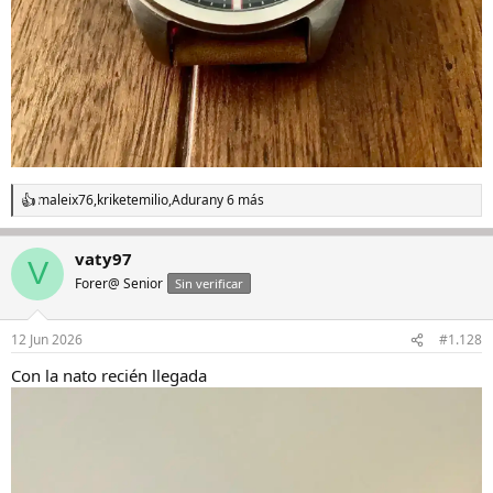
maleix76
,
kriketemilio
,
Aduran
y 6 más
R
e
a
vaty97
c
V
c
Forer@ Senior
Sin verificar
i
o
n
12 Jun 2026
#1.128
e
s
Con la nato recién llegada
: