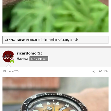
NNO (NoNesecitoOtro)
,
kriketemilio
,
Aduran
y 4 más
R
e
a
ricardomor55
c
c
Habitual
Sin verificar
i
o
n
19 Jun 2026
#1.137
e
s
: