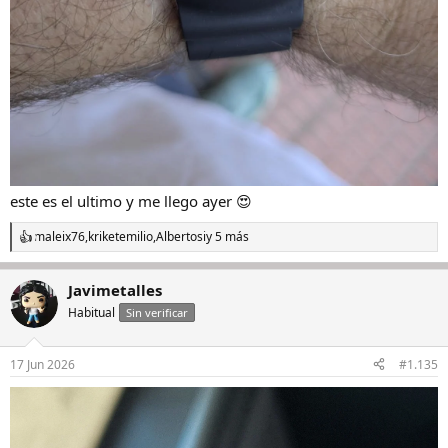
este es el ultimo y me llego ayer 😍
maleix76
,
kriketemilio
,
Albertosi
y 5 más
R
e
a
Javimetalles
c
c
Habitual
Sin verificar
i
o
n
17 Jun 2026
#1.135
e
s
: