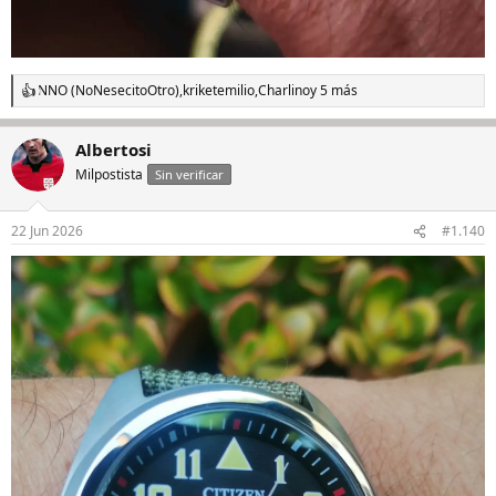
NNO (NoNesecitoOtro)
,
kriketemilio
,
Charlino
y 5 más
R
e
a
Albertosi
c
c
Milpostista
Sin verificar
i
o
n
22 Jun 2026
#1.140
e
s
: