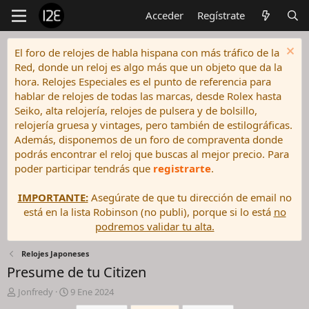
Acceder
Regístrate
El foro de relojes de habla hispana con más tráfico de la
Red, donde un reloj es algo más que un objeto que da la
hora. Relojes Especiales es el punto de referencia para
hablar de relojes de todas las marcas, desde Rolex hasta
Seiko, alta relojería, relojes de pulsera y de bolsillo,
relojería gruesa y vintages, pero también de estilográficas.
Además, disponemos de un foro de compraventa donde
podrás encontrar el reloj que buscas al mejor precio. Para
poder participar tendrás que
registrarte
.
IMPORTANTE:
Asegúrate de que tu dirección de email no
está en la lista Robinson (no publi), porque si lo está
no
podremos validar tu alta.
Relojes Japoneses
Presume de tu Citizen
I
F
Jonfredy
9 Ene 2024
n
e