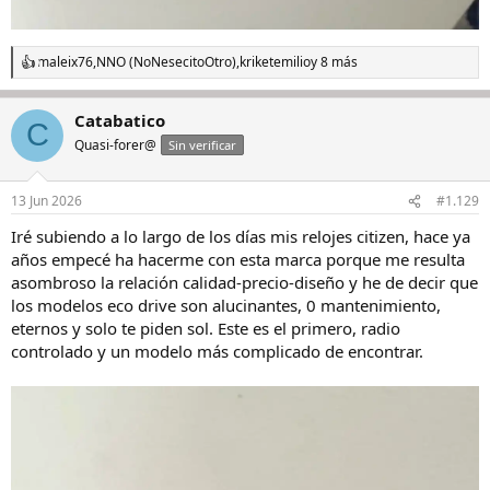
maleix76
,
NNO (NoNesecitoOtro)
,
kriketemilio
y 8 más
R
e
a
Catabatico
c
C
c
Quasi-forer@
Sin verificar
i
o
n
13 Jun 2026
#1.129
e
s
Iré subiendo a lo largo de los días mis relojes citizen, hace ya
:
años empecé ha hacerme con esta marca porque me resulta
asombroso la relación calidad-precio-diseño y he de decir que
los modelos eco drive son alucinantes, 0 mantenimiento,
eternos y solo te piden sol. Este es el primero, radio
controlado y un modelo más complicado de encontrar.