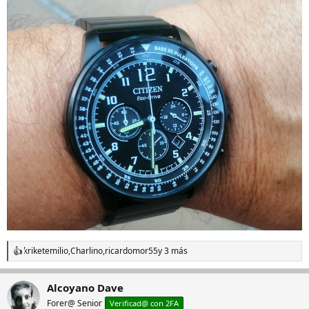
kriketemilio
,
Charlino
,
ricardomor55
y 3 más
R
e
a
Alcoyano Dave
c
c
Forer@ Senior
Verificad@ con 2FA