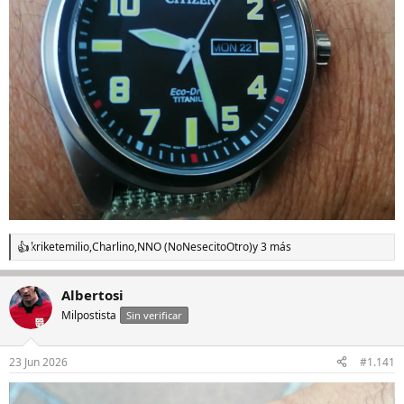
kriketemilio
,
Charlino
,
NNO (NoNesecitoOtro)
y 3 más
R
e
a
Albertosi
c
c
Milpostista
Sin verificar
i
o
n
23 Jun 2026
#1.141
e
s
: