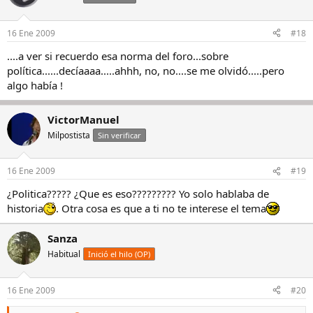
16 Ene 2009
#18
....a ver si recuerdo esa norma del foro...sobre
política......decíaaaa.....ahhh, no, no....se me olvidó.....pero
algo había !
VictorManuel
Milpostista
Sin verificar
16 Ene 2009
#19
¿Politica????? ¿Que es eso????????? Yo solo hablaba de
historia
. Otra cosa es que a ti no te interese el tema
Sanza
Habitual
Inició el hilo (OP)
16 Ene 2009
#20