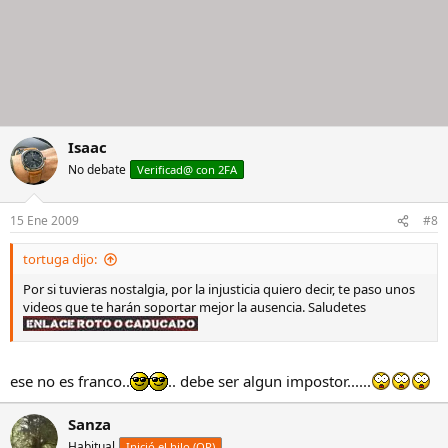
Isaac
No debate
Verificad@ con 2FA
15 Ene 2009
#8
tortuga dijo:
Por si tuvieras nostalgia, por la injusticia quiero decir, te paso unos
videos que te harán soportar mejor la ausencia. Saludetes
ese no es franco..
.. debe ser algun impostor......
Sanza
Habitual
Inició el hilo (OP)