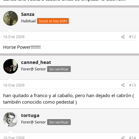
Sanza
Habitual
Inició el hilo (OP)
16 Ene 2009
#12
Horse Power!!!!!!!!
canned_heat
Forer@ Senior
Sin verificar
16 Ene 2009
#13
han quitado a franco y al caballo, pero han dejado el cabrón (
también conocido como pedestal )
tortuga
Forer@ Senior
Sin verificar
16 Ene 2009
#14