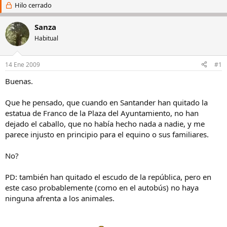
i
Hilo cerrado
c
c
h
i
a
Sanza
a
d
Habitual
d
e
o
i
r
n
14 Ene 2009
#1
d
i
e
c
Buenas.
l
i
h
o
Que he pensado, que cuando en Santander han quitado la
i
estatua de Franco de la Plaza del Ayuntamiento, no han
l
dejado el caballo, que no había hecho nada a nadie, y me
o
parece injusto en principio para el equino o sus familiares.
No?
PD: también han quitado el escudo de la república, pero en
este caso probablemente (como en el autobús) no haya
ninguna afrenta a los animales.