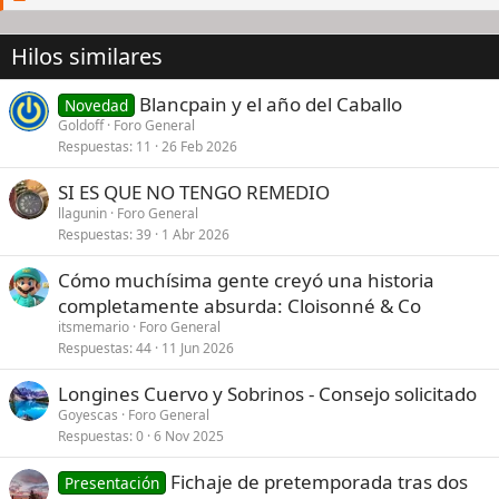
Hilos similares
Blancpain y el año del Caballo
Novedad
Goldoff
Foro General
Respuestas
11
26 Feb 2026
SI ES QUE NO TENGO REMEDIO
llagunin
Foro General
Respuestas
39
1 Abr 2026
Cómo muchísima gente creyó una historia
completamente absurda: Cloisonné & Co
itsmemario
Foro General
Respuestas
44
11 Jun 2026
Longines Cuervo y Sobrinos - Consejo solicitado
Goyescas
Foro General
Respuestas
0
6 Nov 2025
Fichaje de pretemporada tras dos
Presentación