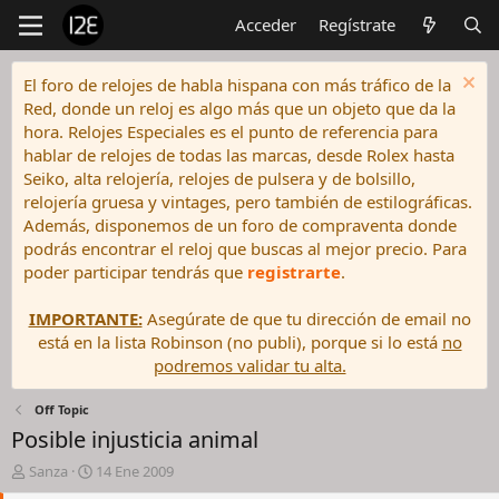
Acceder
Regístrate
El foro de relojes de habla hispana con más tráfico de la
Red, donde un reloj es algo más que un objeto que da la
hora. Relojes Especiales es el punto de referencia para
hablar de relojes de todas las marcas, desde Rolex hasta
Seiko, alta relojería, relojes de pulsera y de bolsillo,
relojería gruesa y vintages, pero también de estilográficas.
Además, disponemos de un foro de compraventa donde
podrás encontrar el reloj que buscas al mejor precio. Para
poder participar tendrás que
registrarte
.
IMPORTANTE:
Asegúrate de que tu dirección de email no
está en la lista Robinson (no publi), porque si lo está
no
podremos validar tu alta.
Off Topic
Posible injusticia animal
I
F
Sanza
14 Ene 2009
n
e