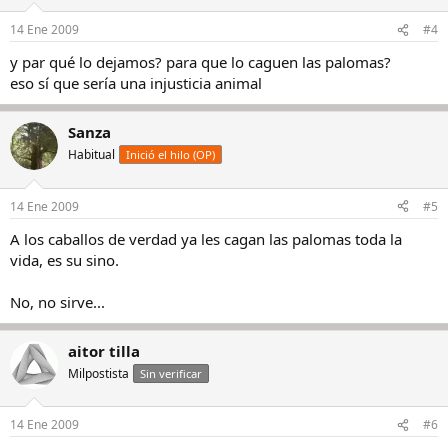
14 Ene 2009
#4
y par qué lo dejamos? para que lo caguen las palomas?
eso sí que sería una injusticia animal
Sanza
Habitual
Inició el hilo (OP)
14 Ene 2009
#5
A los caballos de verdad ya les cagan las palomas toda la
vida, es su sino.
No, no sirve...
aitor tilla
Milpostista
Sin verificar
14 Ene 2009
#6