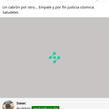
Un cabrón por otro... Empate y por fín justicia cósmica.
Saludetes
Isaac
No debate
Verificad@ con 2FA