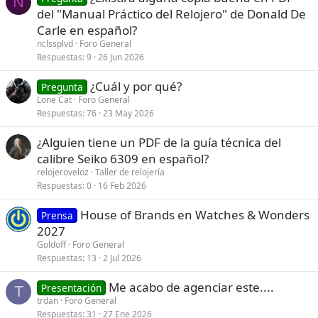
N
del "Manual Práctico del Relojero" de Donald De
Carle en español?
nclssplvd
Foro General
Respuestas
9
26 Jun 2026
¿Cuál y por qué?
Pregunta
Lone Cat
Foro General
Respuestas
76
23 May 2026
¿Alguien tiene un PDF de la guía técnica del
calibre Seiko 6309 en español?
relojeroveloz
Taller de relojería
Respuestas
0
16 Feb 2026
House of Brands en Watches & Wonders
Prensa
2027
Goldoff
Foro General
Respuestas
13
2 Jul 2026
Me acabo de agenciar este....
Presentación
T
trdan
Foro General
Respuestas
31
27 Ene 2026