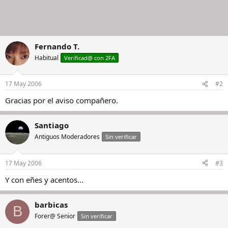
Fernando T.
Habitual
Verificad@ con 2FA
17 May 2006
#2
Gracias por el aviso compañero.
Santiago
Antiguos Moderadores
Sin verificar
17 May 2006
#3
Y con eñes y acentos...
barbicas
B
Forer@ Senior
Sin verificar