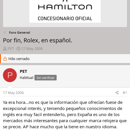
Foro General
Por fin, Rolex, en español.
I
F
PET
17 May 2006
n
e
i
Hilo cerrado
c
c
h
i
a
PET
P
a
d
Habitual
Sin verificar
d
e
o
i
r
n
17 May 2006
#1
d
i
e
c
Ya era hora...no es que la información que ofrecían fuese de
l
i
excepcional interés, y teniendo pequeños conocimientos de
h
o
inglés era muy facil entenderlo, pero Expaña es uno de los
i
mercados más interesantes para cualquier marca relojera que
l
se precie. AP hace mucho que la tiene en nuestro idioma.
o