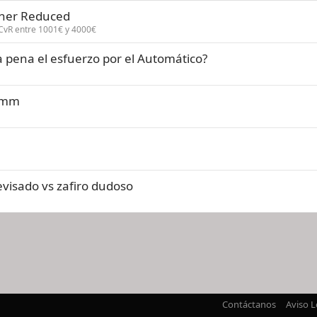
her Reduced
CvR entre 1001€ y 4000€
 pena el esfuerzo por el Automático?
39mm
evisado vs zafiro dudoso
nlace
Contáctanos
Aviso L