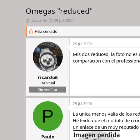
Omegas "reduced"
I
F
ricardo6
29 Jul 2006
n
e
i
Hilo cerrado
c
c
h
i
a
29 Jul 2006
a
d
d
e
Mis dos reduced, la foto no e
o
i
comparacion con el profession
r
n
d
i
e
c
ricardo6
l
i
Habitual
h
o
Sin verificar
i
l
29 Jul 2006
o
P
La unica menos valia de los red
He leido que el modulo de cron
un enlace de un muy reputado 
Paulo