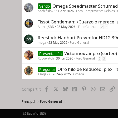
Omega Speedmaster Schumac
Vendo
nachifisio23
1 Abr 2026
Foro Compraventa Relojes F
Tissot Gentleman: ¿Cuarzo o merece la
Albert_SBD
28 May 2026
Foro General
2
3
Reestock Hanhart Preventor HD12 
mega
22 May 2026
Foro General
Victorinox air pro (sorteo)
Presentación
Rubowatch
30 Jun 2026
Foro General
2
3
Otro hilo de Reduced: plexi r
Pregunta
asaga92
20 Sep 2025
Omega
Facebook
X
Bluesky
LinkedIn
Pinterest
WhatsApp
Email
E
Compartir:
Principal
Foro General
Español (ES)