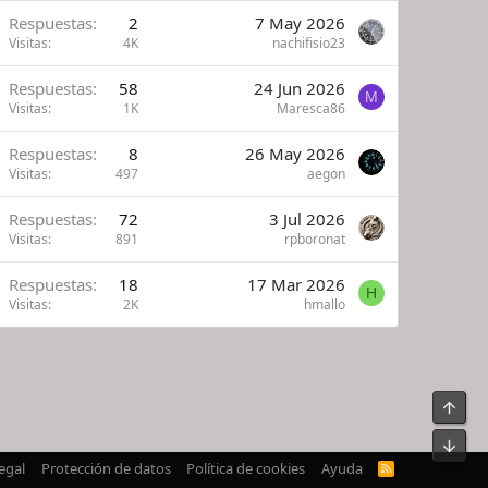
Respuestas
2
7 May 2026
Visitas
4K
nachifisio23
Respuestas
58
24 Jun 2026
M
Visitas
1K
Maresca86
Respuestas
8
26 May 2026
Visitas
497
aegon
Respuestas
72
3 Jul 2026
Visitas
891
rpboronat
Respuestas
18
17 Mar 2026
H
Visitas
2K
hmallo
Arrib
Pie
egal
Protección de datos
Política de cookies
Ayuda
R
S