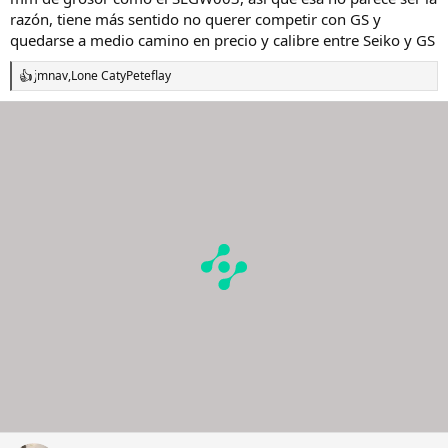
razón, tiene más sentido no querer competir con GS y
quedarse a medio camino en precio y calibre entre Seiko y GS
jmnav
,
Lone Cat
y
Peteflay
R
e
a
c
c
i
o
n
e
s
: