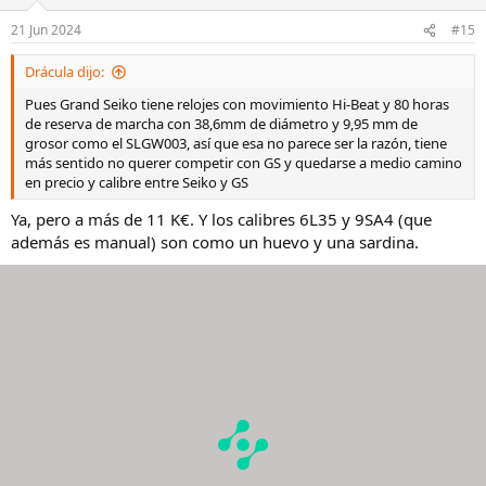
o
n
21 Jun 2024
#15
e
s
Drácula dijo:
:
Pues Grand Seiko tiene relojes con movimiento Hi-Beat y 80 horas
de reserva de marcha con 38,6mm de diámetro y 9,95 mm de
grosor como el SLGW003, así que esa no parece ser la razón, tiene
más sentido no querer competir con GS y quedarse a medio camino
en precio y calibre entre Seiko y GS
Ya, pero a más de 11 K€. Y los calibres 6L35 y 9SA4 (que
además es manual) son como un huevo y una sardina.