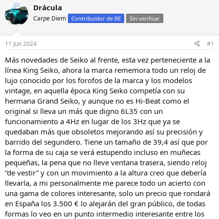
i
c
Drácula
c
h
Carpe Diem
Contribuidor de RE
Sin verificar
i
a
a
d
d
e
11 Jun 2024
#1
o
i
r
n
Más novedades de Seiko al frente, esta vez perteneciente a la
d
i
línea King Seiko, ahora la marca rememora todo un reloj de
e
c
lujo conocido por los forofos de la marca y los modelos
l
i
vintage, en aquella época King Seiko competía con su
h
o
hermana Grand Seiko, y aunque no es Hi-Beat como el
i
original si lleva un más que digno 6L35 con un
l
o
funcionamiento a 4Hz en lugar de los 3Hz que ya se
quedaban más que obsoletos mejorando así su precisión y
barrido del segundero. Tiene un tamaño de 39,4 así que por
la forma de su caja se verá estupendo incluso en muñecas
pequeñas, la pena que no lleve ventana trasera, siendo reloj
“de vestir” y con un movimiento a la altura creo que debería
llevarla, a mi personalmente me parece todo un acierto con
una gama de colores interesante, solo un precio que rondará
en España los 3.500 € lo alejarán del gran público, de todas
formas lo veo en un punto intermedio interesante entre los