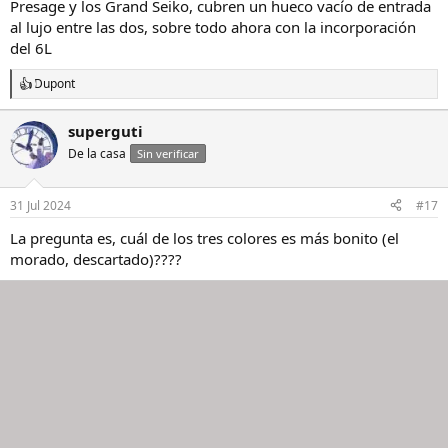
Presage y los Grand Seiko, cubren un hueco vacío de entrada
al lujo entre las dos, sobre todo ahora con la incorporación
del 6L
Dupont
R
e
a
superguti
c
De la casa
c
Sin verificar
i
o
n
31 Jul 2024
#17
e
s
La pregunta es, cuál de los tres colores es más bonito (el
:
morado, descartado)????