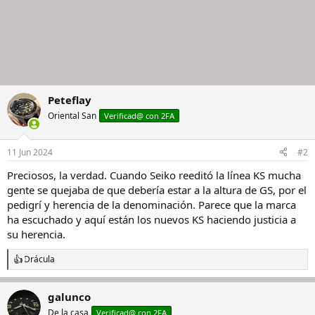
Peteflay
Oriental San
Verificad@ con 2FA
11 Jun 2024
#2
Preciosos, la verdad. Cuando Seiko reeditó la línea KS mucha
gente se quejaba de que debería estar a la altura de GS, por el
pedigrí y herencia de la denominación. Parece que la marca
ha escuchado y aquí están los nuevos KS haciendo justicia a
su herencia.
Drácula
R
e
a
galunco
c
c
De la casa
Verificad@ con 2FA