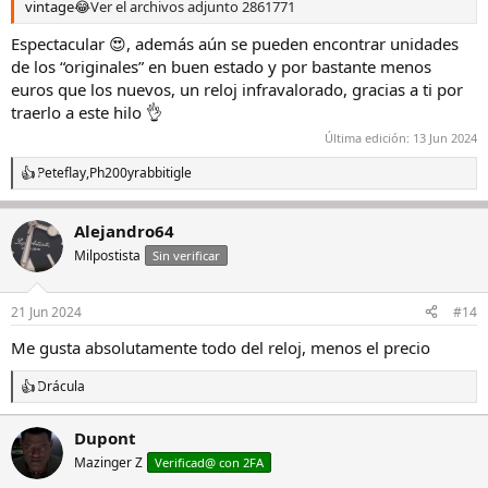
vintage😂
Ver el archivos adjunto 2861771
Espectacular 😍, además aún se pueden encontrar unidades
de los “originales” en buen estado y por bastante menos
euros que los nuevos, un reloj infravalorado, gracias a ti por
traerlo a este hilo 👌
Última edición:
13 Jun 2024
Peteflay
,
Ph200
y
rabbitigle
R
e
a
Alejandro64
c
c
Milpostista
Sin verificar
i
o
n
21 Jun 2024
#14
e
s
Me gusta absolutamente todo del reloj, menos el precio
:
Drácula
R
e
a
Dupont
c
Mazinger Z
c
Verificad@ con 2FA
i