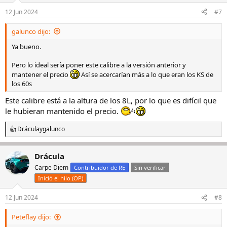
12 Jun 2024
#7
galunco dijo:
Ya bueno.
Pero lo ideal sería poner este calibre a la versión anterior y
mantener el precio
Así se acercarían más a lo que eran los KS de
los 60s
Este calibre está a la altura de los 8L, por lo que es difícil que
le hubieran mantenido el precio.
Drácula
y
galunco
R
e
a
Drácula
c
c
Carpe Diem
Contribuidor de RE
Sin verificar
i
Inició el hilo (OP)
o
n
e
12 Jun 2024
#8
s
:
Peteflay dijo: