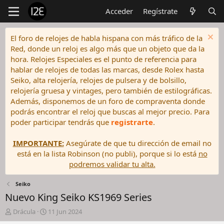
Acceder
Regístrate
El foro de relojes de habla hispana con más tráfico de la
Red, donde un reloj es algo más que un objeto que da la
hora. Relojes Especiales es el punto de referencia para
hablar de relojes de todas las marcas, desde Rolex hasta
Seiko, alta relojería, relojes de pulsera y de bolsillo,
relojería gruesa y vintages, pero también de estilográficas.
Además, disponemos de un foro de compraventa donde
podrás encontrar el reloj que buscas al mejor precio. Para
poder participar tendrás que
registrarte
.
IMPORTANTE:
Asegúrate de que tu dirección de email no
está en la lista Robinson (no publi), porque si lo está
no
podremos validar tu alta.
Seiko
Nuevo King Seiko KS1969 Series
I
F
Drácula
11 Jun 2024
n
e