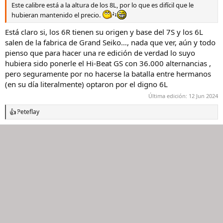
Este calibre está a la altura de los 8L, por lo que es difícil que le
hubieran mantenido el precio.
Está claro si, los 6R tienen su origen y base del 7S y los 6L
salen de la fabrica de Grand Seiko…, nada que ver, aún y todo
pienso que para hacer una re edición de verdad lo suyo
hubiera sido ponerle el Hi-Beat GS con 36.000 alternancias ,
pero seguramente por no hacerse la batalla entre hermanos
(en su día literalmente) optaron por el digno 6L
Última edición:
12 Jun 2024
Peteflay
R
e
a
c
c
i
o
n
e
s
: