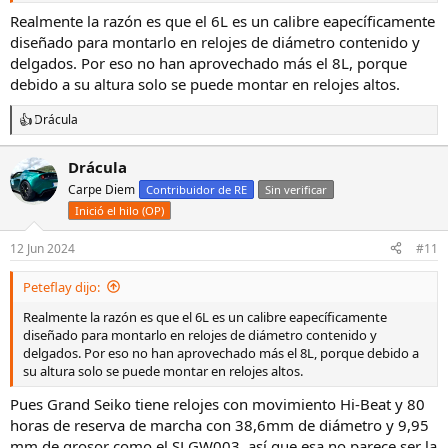
Realmente la razón es que el 6L es un calibre eapecíficamente
diseñado para montarlo en relojes de diámetro contenido y
delgados. Por eso no han aprovechado más el 8L, porque
debido a su altura solo se puede montar en relojes altos.
Drácula
R
e
a
Drácula
c
Carpe Diem
c
Contribuidor de RE
Sin verificar
i
Inició el hilo (OP)
o
n
12 Jun 2024
#11
e
s
:
Peteflay dijo:
Realmente la razón es que el 6L es un calibre eapecíficamente
diseñado para montarlo en relojes de diámetro contenido y
delgados. Por eso no han aprovechado más el 8L, porque debido a
su altura solo se puede montar en relojes altos.
Pues Grand Seiko tiene relojes con movimiento Hi-Beat y 80
horas de reserva de marcha con 38,6mm de diámetro y 9,95
mm de grosor como el SLGW003, así que esa no parece ser la