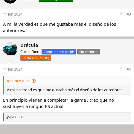
i
o
n
11 Jun 2024
#3
e
s
A mi la verdad es que me gustaba más el diseño de los
:
anteriores.
Drácula
Carpe Diem
Contribuidor de RE
Sin verificar
Inició el hilo (OP)
11 Jun 2024
#4
galunco dijo:
A mi la verdad es que me gustaba más el diseño de los anteriores.
En principio vienen a completar la gama , creo que no
sustituyen a ningún KS actual
galunco
R
e
a
c