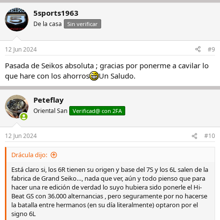
5sports1963
De la casa
Sin verificar
12 Jun 2024
#9
Pasada de Seikos absoluta ; gracias por ponerme a cavilar lo
que hare con los ahorros
Un Saludo.
Peteflay
Oriental San
Verificad@ con 2FA
12 Jun 2024
#10
Drácula dijo:
Está claro si, los 6R tienen su origen y base del 7S y los 6L salen de la
fabrica de Grand Seiko…, nada que ver, aún y todo pienso que para
hacer una re edición de verdad lo suyo hubiera sido ponerle el Hi-
Beat GS con 36.000 alternancias , pero seguramente por no hacerse
la batalla entre hermanos (en su día literalmente) optaron por el
signo 6L