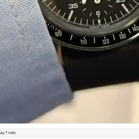
ta
y 7 más