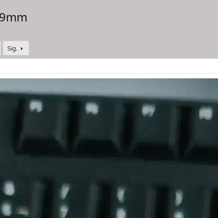
 39mm
Sig.