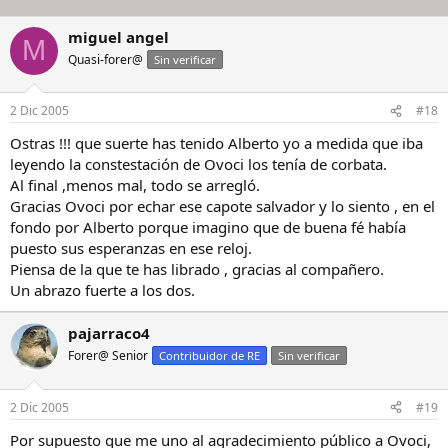
miguel angel
M
Quasi-forer@
Sin verificar
2 Dic 2005
#18
Ostras !!! que suerte has tenido Alberto yo a medida que iba
leyendo la constestación de Ovoci los tenía de corbata.
Al final ,menos mal, todo se arregló.
Gracias Ovoci por echar ese capote salvador y lo siento , en el
fondo por Alberto porque imagino que de buena fé había
puesto sus esperanzas en ese reloj.
Piensa de la que te has librado , gracias al compañero.
Un abrazo fuerte a los dos.
pajarraco4
Forer@ Senior
Contribuidor de RE
Sin verificar
2 Dic 2005
#19
Por supuesto que me uno al agradecimiento público a Ovoci,