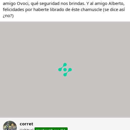
amigo Ovoci, qué seguridad nos brindas. Y al amigo Alberto,
felicidades por haberte librado de éste chamuscle (se dice así
¿no?)
corret