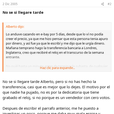
2 Dic 2005
#2
No se si llegare tarde
Alberto dijo:
Lo anduve cazando en e-bay por 5 días, desde que lo ví no podía
creer el precio, ya que me hizo pensar que esta persona tenia apuro
por dinero, y así fue ya que le escribí y me dijo que le urgía dinero.
Mañana temprano hago la transferencia bancaria a Londres,
Inglaterra, creo que recibiré el reloj en el transcurso de la semana
entrante.
No pujé hasta un minuto antes de terminar la subasta, de cualquier
Haz clic para expandir...
modo fui el único pujador, se me hizo raro que nadie más lo haya
hecho, creo que fue debido al detalle que tiene en la parte trasera,
estoy pensando en dejar esta inscripción o tal vez mandarlo pulir un
No se si llegare tarde Alberto, pero si no has hecho la
poco, es razonable o lo dejo asi??
transferencia, casi que es mejor que lo dejes. El motivo por el
que nadie ha pujado, no es por la dedicatoria que tiene
Caja de oro, carga manual, correa de piel de cocodrilo, muy simple y
grabado el reloj, si no porque es un vendedor con cero votos.
bello vintage a tan solo $1,100 USD's
En fin, creo que ya dí un gran salto dentro de la "Alta Relojería",
Despues de escribir el parrafo anterior, me he puesto a
aunque es un modelo del 2001 (creo), ya tengo el gusto de decir
investigar un poco, porque me daba muy mala espina y