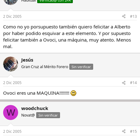
Habitual
Verificad@ con 2FA
2 Dic 2005
#13
Como no yo porsupuesto también quiero felicitar a Alberto
por haber podido esquivar a este elemento. Y por supuesto
felicitar también a Ovoci, una máquina, muy atento. Menos
mal.
Jesús
Gran Cruz al Mérito Forero
Sin verificar
2 Dic 2005
#14
Ovoci eres una MAQUINA!!!!!!!!
woodchuck
W
Novat@
Sin verificar
2 Dic 2005
#15