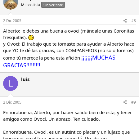
Milpostista
Sin verificar
2 Dic 2005
#8
Alberto: le debes una buena a ovoci (mándale unas Coronitas
fresquitas).
y Ovoci: El trabajo que te tomaste para ayudar a Alberto hace
que YO te dé las gracias, con COMPAÑEROS (no solo foreros)
¡¡¡¡¡¡¡MUCHAS
como tú merece la pena esta afición
GRACIAS!!!!!!!!!
luis
L
2 Dic 2005
#9
Enhorabuena, Alberto, por haber salido bien de esta, y tener
amigos como Ovoci. Un abrazo. Ten cuidado.
Enhorabuena, Ovoci, es un auténtico placer y un lujazo que
tengamos en el foro amigos como tú. Un abrazo.