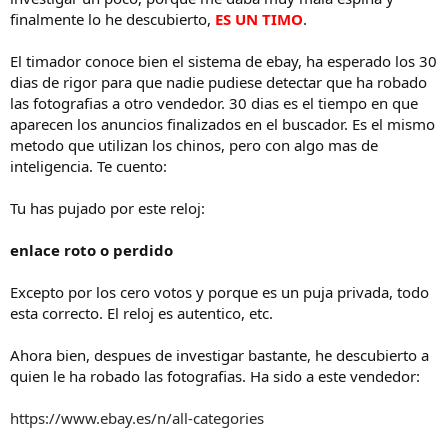
que tengo un........ahhhh pero como le voy a hacer para conseguir el
finalmente lo he descubierto,
ES UN TIMO
.
dinero??? por lo pronto ya me endeudé con mi cuñada y mi
suegra....
El timador conoce bien el sistema de ebay, ha esperado los 30
dias de rigor para que nadie pudiese detectar que ha robado
Véanlo por ustedes mismos....
las fotografias a otro vendedor. 30 dias es el tiempo en que
Espero les guste.
aparecen los anuncios finalizados en el buscador. Es el mismo
metodo que utilizan los chinos, pero con algo mas de
inteligencia. Te cuento:
Tu has pujado por este reloj:
enlace roto o perdido
Excepto por los cero votos y porque es un puja privada, todo
esta correcto. El reloj es autentico, etc.
Ahora bien, despues de investigar bastante, he descubierto a
quien le ha robado las fotografias. Ha sido a este vendedor:
https://www.ebay.es/n/all-categories