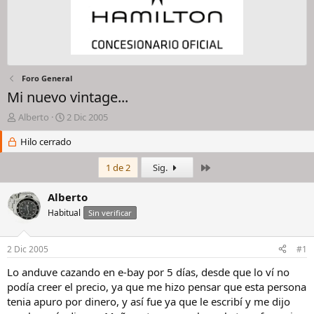
Foro General
Mi nuevo vintage...
I
F
Alberto
2 Dic 2005
n
e
i
Hilo cerrado
c
c
h
i
a
Último
1 de 2
Sig.
a
d
d
e
Alberto
o
i
Habitual
Sin verificar
r
n
d
i
e
c
2 Dic 2005
#1
l
i
h
o
Lo anduve cazando en e-bay por 5 días, desde que lo ví no
i
podía creer el precio, ya que me hizo pensar que esta persona
l
tenia apuro por dinero, y así fue ya que le escribí y me dijo
o