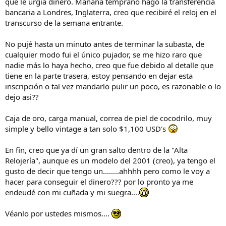
que le urgía dinero. Mañana temprano hago la transferencia
bancaria a Londres, Inglaterra, creo que recibiré el reloj en el
transcurso de la semana entrante.
No pujé hasta un minuto antes de terminar la subasta, de
cualquier modo fui el único pujador, se me hizo raro que
nadie más lo haya hecho, creo que fue debido al detalle que
tiene en la parte trasera, estoy pensando en dejar esta
inscripción o tal vez mandarlo pulir un poco, es razonable o lo
dejo asi??
Caja de oro, carga manual, correa de piel de cocodrilo, muy
simple y bello vintage a tan solo $1,100 USD's
En fin, creo que ya dí un gran salto dentro de la "Alta
Relojería", aunque es un modelo del 2001 (creo), ya tengo el
gusto de decir que tengo un........ahhhh pero como le voy a
hacer para conseguir el dinero??? por lo pronto ya me
endeudé con mi cuñada y mi suegra....
Véanlo por ustedes mismos....