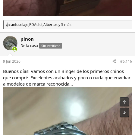
sinfuselaje
,
PDAdict
,
Albertosi
y 5 más
R
e
a
pinon
c
De la casa
c
Sin verificar
i
o
n
9 Jun 2026
#6.116
e
s
Buenos días! Vamos con un Binger de los primeros chinos
:
que compré. Excelentes acabados y poco o nada que envidiar
a modelos de marca reconocida...