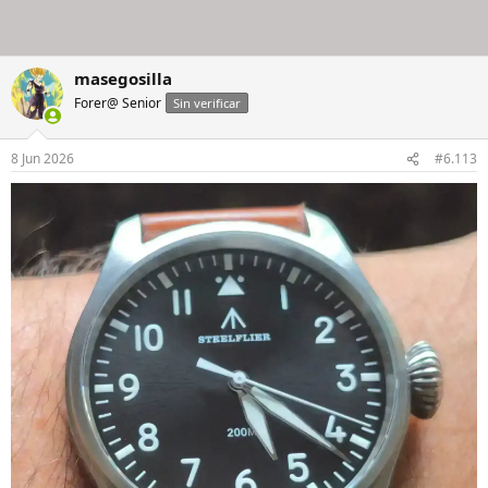
masegosilla
Forer@ Senior
Sin verificar
8 Jun 2026
#6.113