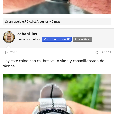
sinfuselaje
,
PDAdict
,
Albertosi
y 5 más
R
e
a
cabanillas
c
Tiene un método
c
Contribuidor de RE
Sin verificar
i
o
n
8 Jun 2026
#6.111
e
s
Hoy este chino con calibre Seiko vk63 y cabanillazeado de
:
fábrica.