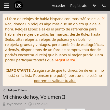
Acceder
Regístrate
El foro de relojes de habla hispana con más tráfico de la
Red, donde un reloj es algo más que un objeto que da la
hora. Relojes Especiales es el punto de referencia para
hablar de relojes de todas las marcas, desde Rolex hasta
Seiko, alta relojería, relojes de pulsera y de bolsillo,
relojería gruesa y vintages, pero también de estilográficas.
Además, disponemos de un foro de compraventa donde
podrás encontrar el reloj que buscas al mejor precio. Para
poder participar tendrás que
registrarte
.
IMPORTANTE:
Asegúrate de que tu dirección de email no
está en la lista Robinson (no publi), porque si lo está
no
podremos validar tu alta.
Relojes Chinos
Mi chino de hoy, Volumen II
I
F
soydebosque
7 Feb 2021
n
e