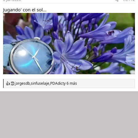
e
s
Jugando' con el sol...
:
jorgesdb
,
sinfuselaje
,
PDAdict
y 6 más
R
e
a
c
c
i
o
n
e
s
: