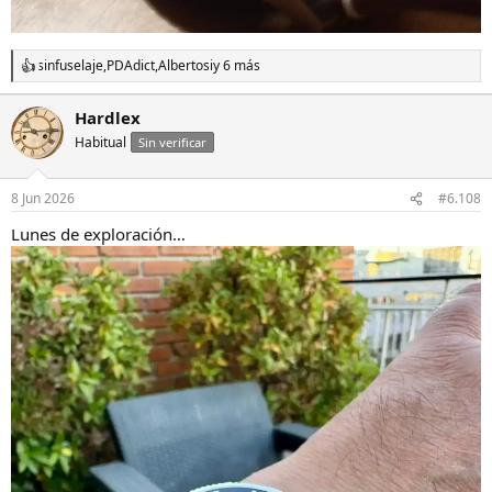
sinfuselaje
,
PDAdict
,
Albertosi
y 6 más
R
e
a
Hardlex
c
Habitual
c
Sin verificar
i
o
n
8 Jun 2026
#6.108
e
s
Lunes de exploración…
: