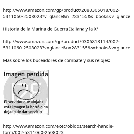
http://www.amazon.com/gp/product/2080305018/002-
5311060-2508023?v=glance&n=283155&s=books&v=glance
Historia de la Marina de Guerra Italiana y la Xª
http://www.amazon.com/gp/product/0306813114/002-
5311060-2508023?v=glance&n=283155&s=books&v=glance
Mas sobre los buceadores de combate y sus relojes:
http://www.amazon.com/exec/obidos/search-handle-
form/002-5311060-2508023