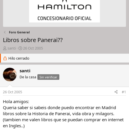
Foro General
Libros sobre Panerai??
I
F
santi
26 Oct 2005
n
e
i
Hilo cerrado
c
c
h
i
a
santi
a
d
De la casa
Sin verificar
d
e
o
i
r
n
26 Oct 2005
#1
d
i
e
c
Hola amigos:
l
i
Queria saber si sabeis donde puedo encontrar en Madrid
h
o
libros sobre la Historia de Panerai, vida obra y milagors.
i
(tambien me valen libros que se puedan comprar en internet
l
en Ingles..)
o