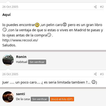
26 Oct 2005
#2
Aquí
😡
lo puedes encontrar
,un pelin caro
pero es un gran libro
🙄
,con la ventaja de que si estas o vives en Madrid te pasas y
🙄
lo ojeas antas de la compra
.
http://www.recool.es/
Saludos.
Ronin
Habitual
Sin verificar
26 Oct 2005
#3
😉
Juer ..... un poco caro.... ¿ es seria limitada tambien ?...
)
santi
De la casa
Sin verificar
Inició el hilo (OP)