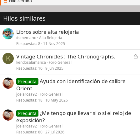
Hilo cerrado
Hilos similares
Libros sobre alta relojería
itsmemario
Alta Relojería
Respuestas
8
11 Nov 2025
C
Vintage Chronicles : The Chronographs.
K
e
kendosalamanca
Foro General
Respuestas
10
9 Jun 2025
r
r
Ayuda con identificación de calibre
Pregunta
a
Orient
d
jdelarosa92
Foro General
o
Respuestas
18
10 May 2026
¿Me tengo que llevar si o si el reloj de
Pregunta
exposición?
jdelarosa92
Foro General
Respuestas
80
27 Jul 2026