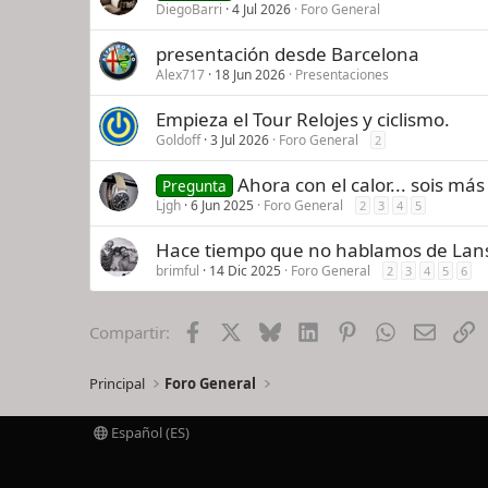
DiegoBarri
4 Jul 2026
Foro General
presentación desde Barcelona
Alex717
18 Jun 2026
Presentaciones
Empieza el Tour Relojes y ciclismo.
Goldoff
3 Jul 2026
Foro General
2
Ahora con el calor... sois más
Pregunta
Ljgh
6 Jun 2025
Foro General
2
3
4
5
Hace tiempo que no hablamos de Lan
brimful
14 Dic 2025
Foro General
2
3
4
5
6
Facebook
X
Bluesky
LinkedIn
Pinterest
WhatsApp
Email
E
Compartir:
Principal
Foro General
Español (ES)