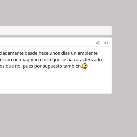
#1
graciadamente desde hace unos días un ambiente
rezcan un magnífico foro que se ha caracterizado
los que no, pues por supuesto también.