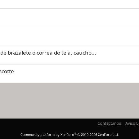
 de brazalete o correa de tela, caucho...
scotte
nlace
Contáctanos
Aviso L
®
Community platform by XenForo
© 2010-2026 XenForo Ltd.