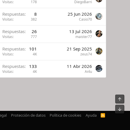
Visitas
178
DiegoBarri
Respuestas
8
25 Jun 2026
Visitas
382
Casio70
Respuestas
26
13 Jul 2026
Visitas
777
maister77
Respuestas
101
21 Sep 2025
Visitas
4K
zeus74
Respuestas
133
11 Abr 2026
Visitas
4K
Anlu
Arrib
Pie
egal
Protección de datos
Política de cookies
Ayuda
R
S
S