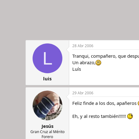
28 Abr 2006
L
Tranqui, compañero, que despué
Un abrazo,
Luís
luis
29 Abr 2006
Feliz finde a los dos, apañeros
Eh, y al resto también!!!!!!
Jesús
Gran Cruz al Mérito
Forero