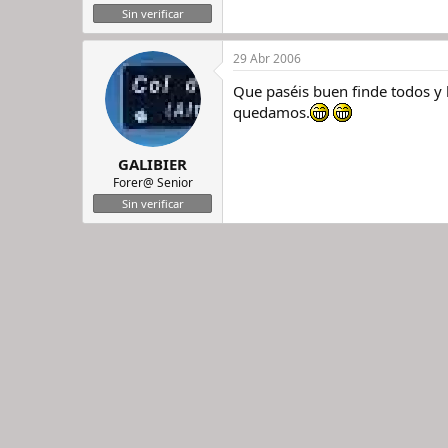
Sin verificar
29 Abr 2006
Que paséis buen finde todos y 
quedamos.
GALIBIER
Forer@ Senior
Sin verificar