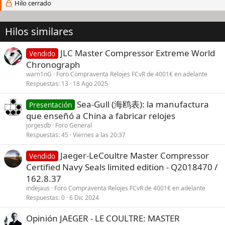
Hilo cerrado
Hilos similares
JLC Master Compressor Extreme World
Vendido
Chronograph
warn1nG
Foro Compraventa Relojes FCvR de 4001€ en adelante
Respuestas
13
18 Ago 2025
Sea-Gull (海鸥表): la manufactura
Presentación
que enseñó a China a fabricar relojes
jorgesdb
Foro General
Respuestas
45
Viernes a las 20:37
Jaeger-LeCoultre Master Compressor
Vendido
Certified Navy Seals limited edition - Q2018470 /
162.8.37
indejaus
Foro Compraventa Relojes FCvR de 4001€ en adelante
Respuestas
0
6 Dic 2024
Opinión JAEGER - LE COULTRE: MASTER