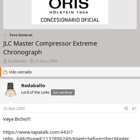
Foro General
JLC Master Compressor Extreme
Chronograph
I
F
Rodaballo
25 Nov 2005
n
e
i
Hilo cerrado
c
c
h
i
a
Rodaballo
a
d
Lord of the Links
Sin verificar
d
e
o
i
r
n
25 Nov 2005
#1
d
i
e
c
Vaya Bicho!!!
l
i
h
o
https://www.tapatalk.com:443/?
i
refer...648/thread/1132890249/Kneel+before+the+Master
l