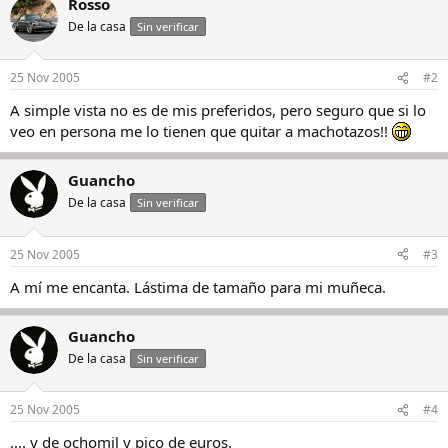
Rosso
De la casa
Sin verificar
25 Nov 2005
#2
A simple vista no es de mis preferidos, pero seguro que si lo
veo en persona me lo tienen que quitar a machotazos!!
Guancho
De la casa
Sin verificar
25 Nov 2005
#3
A mí me encanta. Lástima de tamaño para mi muñeca.
Guancho
De la casa
Sin verificar
25 Nov 2005
#4
.... y de ochomil y pico de euros.