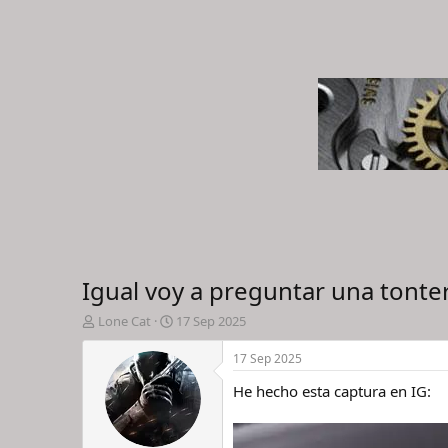
Igual voy a preguntar una tonterí
I
F
Lone Cat
17 Sep 2025
n
e
i
c
17 Sep 2025
c
h
He hecho esta captura en IG:
i
a
a
d
d
e
o
i