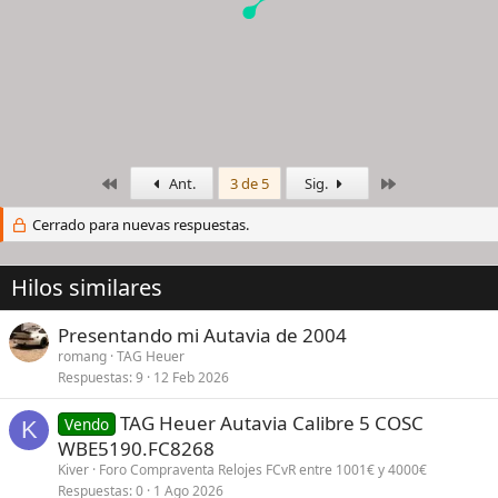
Primero
Último
Ant.
3 de 5
Sig.
Cerrado para nuevas respuestas.
Hilos similares
Presentando mi Autavia de 2004
romang
TAG Heuer
Respuestas
9
12 Feb 2026
TAG Heuer Autavia Calibre 5 COSC
Vendo
K
WBE5190.FC8268
Kiver
Foro Compraventa Relojes FCvR entre 1001€ y 4000€
Respuestas
0
1 Ago 2026