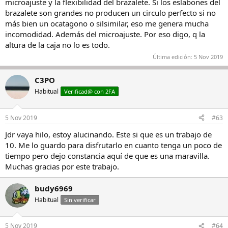
microajuste y la flexibilidad del brazalete. Si los eslabones del
brazalete son grandes no producen un circulo perfecto si no
más bien un ocatagono o silsimilar, eso me genera mucha
incomodidad. Además del microajuste. Por eso digo, q la
altura de la caja no lo es todo.
Última edición:
5 Nov 2019
C3PO
Habitual
Verificad@ con 2FA
5 Nov 2019
#63
Jdr vaya hilo, estoy alucinando. Este si que es un trabajo de
10. Me lo guardo para disfrutarlo en cuanto tenga un poco de
tiempo pero dejo constancia aquí de que es una maravilla.
Muchas gracias por este trabajo.
budy6969
Habitual
Sin verificar
5 Nov 2019
#64