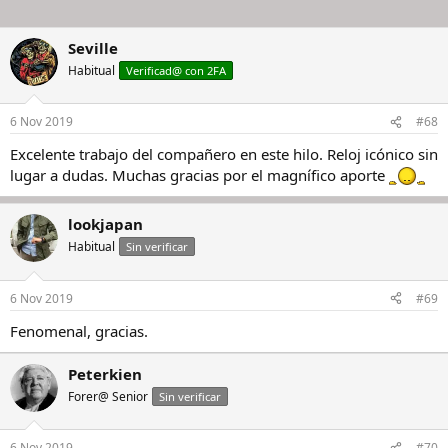
Seville
Habitual
Verificad@ con 2FA
6 Nov 2019
#68
Excelente trabajo del compañero en este hilo. Reloj icónico sin
lugar a dudas. Muchas gracias por el magnífico aporte
lookjapan
Habitual
Sin verificar
6 Nov 2019
#69
Fenomenal, gracias.
Peterkien
Forer@ Senior
Sin verificar
6 Nov 2019
#70