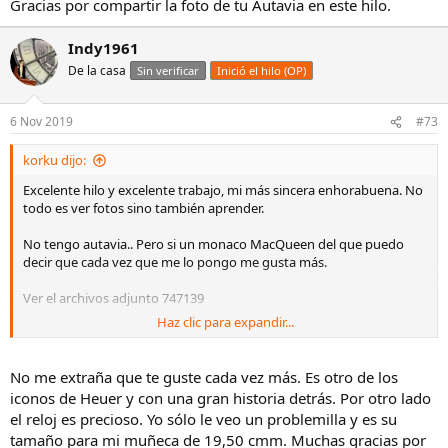
Gracias por compartir la foto de tu Autavia en este hilo.
Indy1961
De la casa
Sin verificar
Inició el hilo (OP)
6 Nov 2019
#73
korku dijo:
Excelente hilo y excelente trabajo, mi más sincera enhorabuena. No
todo es ver fotos sino también aprender.
No tengo autavia.. Pero si un monaco MacQueen del que puedo
decir que cada vez que me lo pongo me gusta más.
Ver el archivos adjunto 747139
Haz clic para expandir...
Enviado desde mi E6653 mediante Tapatalk
No me extraña que te guste cada vez más. Es otro de los
iconos de Heuer y con una gran historia detrás. Por otro lado
el reloj es precioso. Yo sólo le veo un problemilla y es su
tamaño para mi muñeca de 19,50 cmm. Muchas gracias por