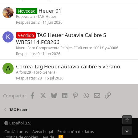
Heuer 01
Novedad
Rubowatch
TAG Heuer
Respuestas
2
11 Jun 2026
TAG Heuer Autavia Calibre 5
Vendido
K
WBE5114.FC8266
Kiver
Foro Compraventa Relojes FCvR entre 1001€ y 4000€
Respuestas
0
1 Jun 2026
Correa Tag Heuer autavia calibre 5 verano
A
Alfons29
Foro General
Respuestas
28
15 Jul 2026
Facebook
X
Bluesky
LinkedIn
Pinterest
WhatsApp
Email
Enlace
Compartir:
TAG Heuer
Arrib
Español (ES)
Pie
Contáctanos
Aviso Legal
Protección de datos
Política de cookies
Ayuda
R