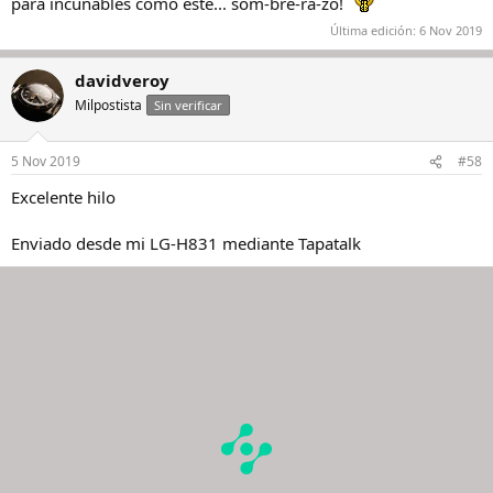
para incunables como este... som-bre-ra-zo!
Última edición:
6 Nov 2019
davidveroy
Milpostista
Sin verificar
5 Nov 2019
#58
Excelente hilo
Enviado desde mi LG-H831 mediante Tapatalk