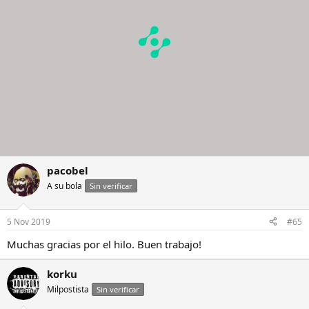
pacobel
A su bola
Sin verificar
5 Nov 2019
#65
Muchas gracias por el hilo. Buen trabajo!
korku
Milpostista
Sin verificar