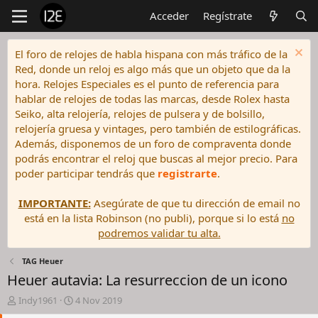
Acceder
Regístrate
El foro de relojes de habla hispana con más tráfico de la
Red, donde un reloj es algo más que un objeto que da la
hora. Relojes Especiales es el punto de referencia para
hablar de relojes de todas las marcas, desde Rolex hasta
Seiko, alta relojería, relojes de pulsera y de bolsillo,
relojería gruesa y vintages, pero también de estilográficas.
Además, disponemos de un foro de compraventa donde
podrás encontrar el reloj que buscas al mejor precio. Para
poder participar tendrás que
registrarte
.
IMPORTANTE:
Asegúrate de que tu dirección de email no
está en la lista Robinson (no publi), porque si lo está
no
podremos validar tu alta.
TAG Heuer
Heuer autavia: La resurreccion de un icono
I
F
Indy1961
4 Nov 2019
n
e