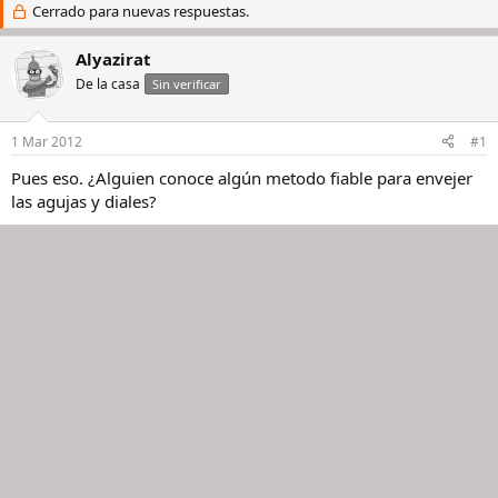
i
Cerrado para nuevas respuestas.
c
c
h
i
a
Alyazirat
a
d
De la casa
Sin verificar
d
e
o
i
r
n
1 Mar 2012
#1
d
i
e
c
Pues eso. ¿Alguien conoce algún metodo fiable para envejer
l
i
las agujas y diales?
h
o
i
l
o