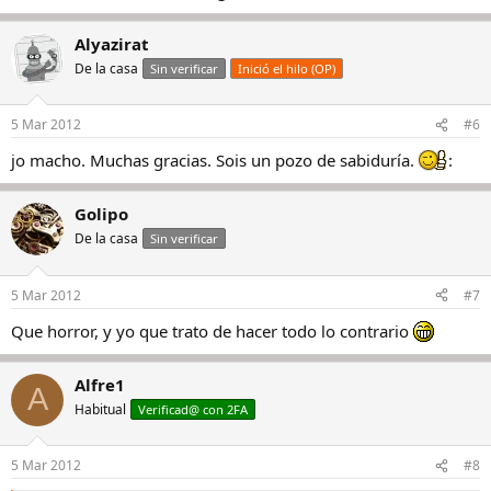
Alyazirat
De la casa
Sin verificar
Inició el hilo (OP)
5 Mar 2012
#6
jo macho. Muchas gracias. Sois un pozo de sabiduría.
:
Golipo
De la casa
Sin verificar
5 Mar 2012
#7
Que horror, y yo que trato de hacer todo lo contrario
Alfre1
A
Habitual
Verificad@ con 2FA
5 Mar 2012
#8