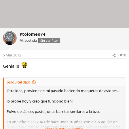
Ptolomeo74
Milpostista
Sin verificar
5 Mar 2012
#10
Genial!!!
pulguitel dijo:
Otra idea, proviene de mi pasado haciendo maquetas de aviones...
lo probé hoy y creo que funcionó bien:
Polvo de lápices pastel, unas barritas similares a la tiza.
En un Seiko 6309-7040 de hace unos 30 años, con dial y agujas de
6105 y plexi macizo abombado hecho a mano por un servidor, y su
Haz clic para expandir...