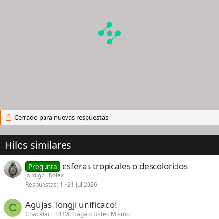
Cerrado para nuevas respuestas.
Hilos similares
esferas tropicales o descoloridos
Pregunta
jordigp
Rolex
Respuestas
1
21 Jul 2026
Agujas Tongji unificado!
C
Chacatac
HUM: Hágalo Usted Mismo