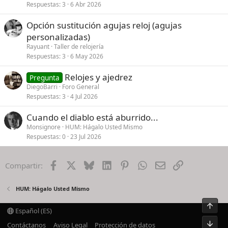
Respuestas
3
6 Abr 2026
Opción sustitución agujas reloj (agujas
personalizadas)
Rayuant
Taller de relojería
Respuestas
3
6 May 2026
Relojes y ajedrez
Pregunta
DiegoBarri
Foro General
Respuestas
3
4 Jul 2026
Cuando el diablo está aburrido...
Monsignore
HUM: Hágalo Usted Mismo
Respuestas
0
23 Jul 2026
Facebook
X
Bluesky
LinkedIn
Pinterest
WhatsApp
Email
Enlace
Compartir:
HUM: Hágalo Usted Mismo
Arrib
Español (ES)
Pie
Contáctanos
Aviso Legal
Protección de datos