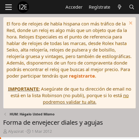
Acceder
Regístrate
El foro de relojes de habla hispana con más tráfico de la
Red, donde un reloj es algo más que un objeto que da la
hora. Relojes Especiales es el punto de referencia para
hablar de relojes de todas las marcas, desde Rolex hasta
Seiko, alta relojería, relojes de pulsera y de bolsillo,
relojería gruesa y vintages, pero también de estilográficas.
Además, disponemos de un foro de compraventa donde
podrás encontrar el reloj que buscas al mejor precio. Para
poder participar tendrás que
registrarte
.
IMPORTANTE:
Asegúrate de que tu dirección de email no
está en la lista Robinson (no publi), porque si lo está
no
podremos validar tu alta.
HUM: Hágalo Usted Mismo
Forma de envejecer diales y agujas
I
F
Alyazirat
1 Mar 2012
n
e