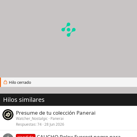
Hilo cerrado
Hilos similares
Presume de tu colección Panerai
Watcher_Nostalgic
Panerai
Respuestas
74
28 Jun 2026
CAUCHO Rolex Everest negro para