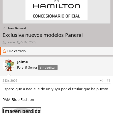
Foro General
Exclusiva nuevos modelos Panerai
I
F
Jaime
5 Dic 2005
n
e
i
Hilo cerrado
c
c
h
i
a
Jaime
a
d
Forer@ Senior
Sin verificar
d
e
o
i
r
n
5 Dic 2005
#1
d
i
e
c
Espero que a nadie le de un yuyu por el titular que he puesto
l
i
h
o
PAM Blue Fashion
i
l
o