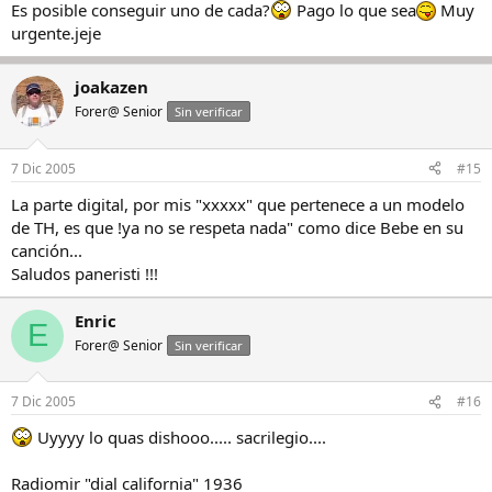
Es posible conseguir uno de cada?
Pago lo que sea
Muy
urgente.jeje
joakazen
Forer@ Senior
Sin verificar
7 Dic 2005
#15
La parte digital, por mis "xxxxx" que pertenece a un modelo
de TH, es que !ya no se respeta nada" como dice Bebe en su
canción...
Saludos paneristi !!!
Enric
E
Forer@ Senior
Sin verificar
7 Dic 2005
#16
Uyyyy lo quas dishooo..... sacrilegio....
Radiomir "dial california" 1936