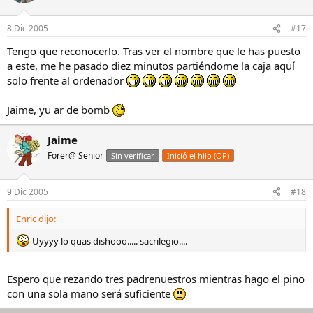
8 Dic 2005
#17
Tengo que reconocerlo. Tras ver el nombre que le has puesto
a este, me he pasado diez minutos partiéndome la caja aquí
solo frente al ordenador
Jaime, yu ar de bomb
Jaime
Forer@ Senior
Sin verificar
Inició el hilo (OP)
9 Dic 2005
#18
Enric dijo:
Uyyyy lo quas dishooo..... sacrilegio....
Espero que rezando tres padrenuestros mientras hago el pino
con una sola mano será suficiente