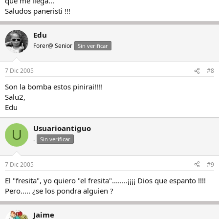
que me llega...
Saludos paneristi !!!
Edu
Forer@ Senior
Sin verificar
7 Dic 2005
#8
Son la bomba estos pinirai!!!!
Salu2,
Edu
Usuarioantiguo
U
.
Sin verificar
7 Dic 2005
#9
El "fresita", yo quiero "el fresita"........¡¡¡¡ Dios que espanto !!!!
Pero..... ¿se los pondra alguien ?
Jaime