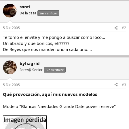
santi
De la casa
Sin verificar
5 Dic 2005
#2
Te tomo el envite y me pongo a buscar como loco...
Un abrazo y que bonicos, eh?????
De Reyes que nos manden uno a cada uno....
byhagrid
Forer@ Senior
Sin verificar
5 Dic 2005
#3
Qué provocación, aquí mis nuevos modelos
Modelo "Blancas Navidades Grande Date power reserve"