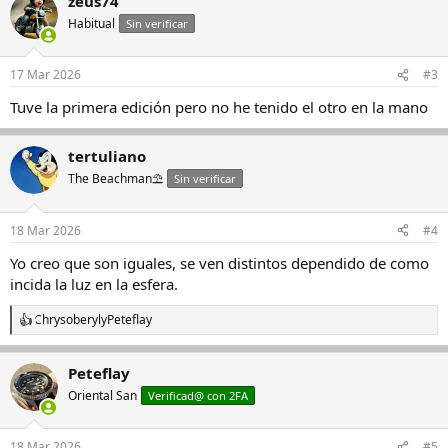
zeus74
Habitual
Sin verificar
17 Mar 2026
#3
Tuve la primera edición pero no he tenido el otro en la mano
tertuliano
The Beachman⛱️
Sin verificar
18 Mar 2026
#4
Yo creo que son iguales, se ven distintos dependido de como
incida la luz en la esfera.
Chrysoberyl
y
Peteflay
R
e
a
Peteflay
c
c
Oriental San
Verificad@ con 2FA
i
o
n
18 Mar 2026
#5