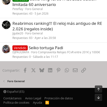
limitada 60 aniversario
Peteflay
Foro General
Respuestas
43
5 Jun 2026
Reabrimos ranking!!! El reloj más antiguo de RE
2.026 (regalos inside)
Jgutie20
Foro General
Respuestas
83
Ayer a las 20:58
Seiko tortuga Padi
Vendido
DJPAULRAFA
Foro Compraventa Relojes FCvR entre 201€ y 1000€
Respuestas
0
Sábado a las 11:17
Facebook
X
Bluesky
LinkedIn
Pinterest
WhatsApp
Email
Enlace
Compartir:
Foro General
Arrib
Español (ES)
Pie
Contáctanos
Aviso Legal
Protección de datos
Política de cookies
Ayuda
R
S