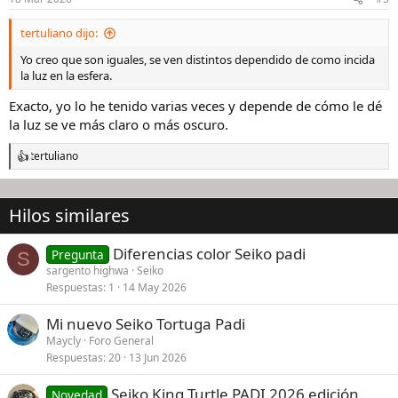
e
s
tertuliano dijo:
:
Yo creo que son iguales, se ven distintos dependido de como incida
la luz en la esfera.
Exacto, yo lo he tenido varias veces y depende de cómo le dé
la luz se ve más claro o más oscuro.
tertuliano
R
e
a
c
Hilos similares
c
i
o
Diferencias color Seiko padi
Pregunta
S
n
sargento highwa
Seiko
e
Respuestas
1
14 May 2026
s
:
Mi nuevo Seiko Tortuga Padi
Maycly
Foro General
Respuestas
20
13 Jun 2026
Seiko King Turtle PADI 2026 edición
Novedad