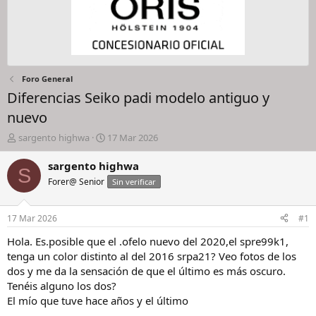
Foro General
Diferencias Seiko padi modelo antiguo y
nuevo
I
F
sargento highwa
17 Mar 2026
n
e
i
c
sargento highwa
S
c
h
Forer@ Senior
Sin verificar
i
a
a
d
d
e
17 Mar 2026
#1
o
i
r
n
Hola. Es.posible que el .ofelo nuevo del 2020,el spre99k1,
d
i
tenga un color distinto al del 2016 srpa21? Veo fotos de los
e
c
dos y me da la sensación de que el último es más oscuro.
l
i
Tenéis alguno los dos?
h
o
El mío que tuve hace años y el último
i
l