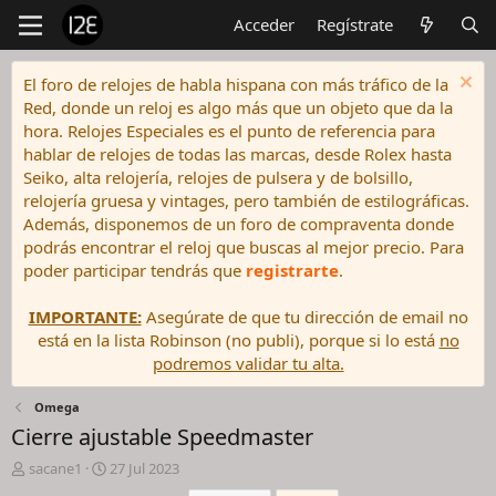
Acceder
Regístrate
El foro de relojes de habla hispana con más tráfico de la
Red, donde un reloj es algo más que un objeto que da la
hora. Relojes Especiales es el punto de referencia para
hablar de relojes de todas las marcas, desde Rolex hasta
Seiko, alta relojería, relojes de pulsera y de bolsillo,
relojería gruesa y vintages, pero también de estilográficas.
Además, disponemos de un foro de compraventa donde
podrás encontrar el reloj que buscas al mejor precio. Para
poder participar tendrás que
registrarte
.
IMPORTANTE:
Asegúrate de que tu dirección de email no
está en la lista Robinson (no publi), porque si lo está
no
podremos validar tu alta.
Omega
Cierre ajustable Speedmaster
I
F
sacane1
27 Jul 2023
n
e