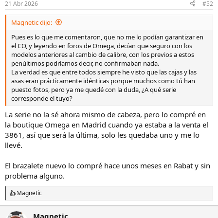
21 Abr 2026
#52
Magnetic dijo:
Pues es lo que me comentaron, que no me lo podían garantizar en
el CO, y leyendo en foros de Omega, decían que seguro con los
modelos anteriores al cambio de calibre, con los previos a estos
penúltimos podríamos decir, no confirmaban nada.
La verdad es que entre todos siempre he visto que las cajas y las
asas eran prácticamente idénticas porque muchos como tú han
puesto fotos, pero ya me quedé con la duda, ¿A qué serie
corresponde el tuyo?
La serie no la sé ahora mismo de cabeza, pero lo compré en
la boutique Omega en Madrid cuando ya estaba a la venta el
3861, así que será la última, solo les quedaba uno y me lo
llevé.
El brazalete nuevo lo compré hace unos meses en Rabat y sin
problema alguno.
Magnetic
R
e
a
Magnetic