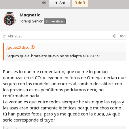
Primero
Ant.
3 de 3
i
c
c
h
i
a
Magnetic
a
d
Forer@ Senior
Sin verificar
d
e
o
i
r
n
21 Abr 2026
#51
d
i
e
c
Jgutie20 dijo:
l
i
h
o
Seguro que el brazalete nuevo no se adapta al 1861???.
i
l
o
Pues es lo que me comentaron, que no me lo podían
garantizar en el CO, y leyendo en foros de Omega, decían que
seguro con los modelos anteriores al cambio de calibre, con
los previos a estos penúltimos podríamos decir, no
confirmaban nada.
La verdad es que entre todos siempre he visto que las cajas y
las asas eran prácticamente idénticas porque muchos como
tú han puesto fotos, pero ya me quedé con la duda, ¿A qué
serie corresponde el tuyo?