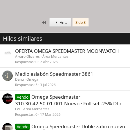
Primero
Ant.
3 de 3
Hilos similares
OFERTA OMEGA SPEEDMASTER MOONWATCH
Alvaro Olivares
Área Mercantes
Respuestas
0
2 Abr 2026
Medio eslabón Speedmaster 3861
Danu
Omega
Respuestas
5
3 Jul 2026
Omega Speedmaster
Vendo
310.30.42.50.01.001 Nuevo · Full set -25% Dto.
LVL
Área Mercantes
Respuestas
0
17 Mar 2026
Omega Speedmaster Doble zafiro nuevo
Vendo