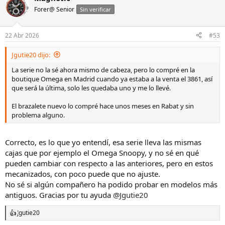
c
Forer@ Senior
c
Sin verificar
i
o
n
22 Abr 2026
#53
e
s
Jgutie20 dijo:
:
La serie no la sé ahora mismo de cabeza, pero lo compré en la
boutique Omega en Madrid cuando ya estaba a la venta el 3861, así
que será la última, solo les quedaba uno y me lo llevé.
El brazalete nuevo lo compré hace unos meses en Rabat y sin
problema alguno.
Correcto, es lo que yo entendí, esa serie lleva las mismas
cajas que por ejemplo el Omega Snoopy, y no sé en qué
pueden cambiar con respecto a las anteriores, pero en estos
mecanizados, con poco puede que no ajuste.
No sé si algún compañero ha podido probar en modelos más
antiguos. Gracias por tu ayuda
@Jgutie20
Jgutie20
R
e