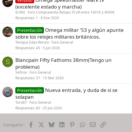
Vendido
(excelente estado y marcha)
6r360
Foro Compraventa Relojes FCvR entre 1001€ y 4000€
Respuestas
1
8 Ene 2026
Omega militar '53 y algún apunte
Presentación
sobre los relojes militares británicos.
Tempus Edax Rerum
Foro General
Respuestas
45
5 Jun 2026
Blancpain Fifty Fathoms 38mm(Tengo un
S
problema)
Sefirox
Foro General
Respuestas
57
15 Mar 2026
Nueva entrada, y duda de si se
Presentación
solapan
Toro87
Foro General
Respuestas
82
25 Jun 2026
Facebook
X
Bluesky
LinkedIn
Pinterest
WhatsApp
Email
Enlace
Compartir: