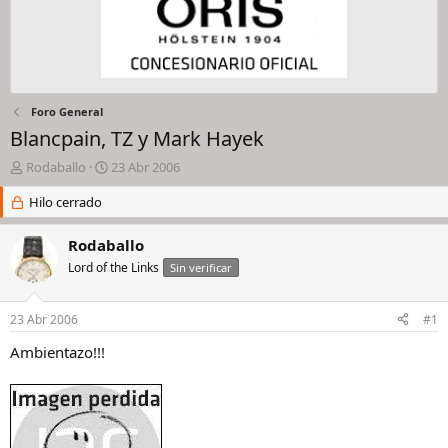
Foro General
Blancpain, TZ y Mark Hayek
I
F
Rodaballo
23 Abr 2006
n
e
i
Hilo cerrado
c
c
h
i
a
Rodaballo
a
d
Lord of the Links
Sin verificar
d
e
o
i
r
n
23 Abr 2006
#1
d
i
e
c
Ambientazo!!!
l
i
h
o
i
l
o