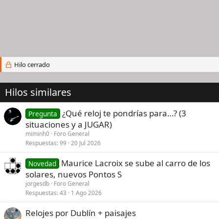
Hilo cerrado
Hilos similares
¿Qué reloj te pondrías para…? (3
Pregunta
situaciones y a JUGAR)
miminh0
Foro General
Respuestas
99
20 Jul 2026
Maurice Lacroix se sube al carro de los
Novedad
solares, nuevos Pontos S
jorgesdb
Foro General
Respuestas
43
1 Ago 2026
Relojes por Dublín + paisajes