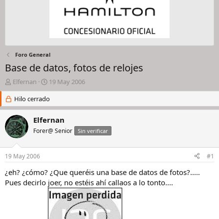
Foro General
Base de datos, fotos de relojes
I
F
Elfernan
19 May 2006
n
e
i
Hilo cerrado
c
c
h
i
a
Elfernan
a
d
Forer@ Senior
Sin verificar
d
e
o
i
r
n
19 May 2006
#1
d
i
e
c
¿eh? ¿cómo? ¿Que queréis una base de datos de fotos?.....
l
i
Pues decirlo joer, no estéis ahí callaos a lo tonto....
h
o
i
l
o