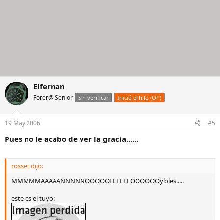
Elfernan
Forer@ Senior
Sin verificar
Inició el hilo (OP)
19 May 2006
#5
Pues no le acabo de ver la gracia......
rosset dijo:
MMMMMAAAAANNNNNOOOOOLLLLLLOOOOOOyloles.....
este es el tuyo: