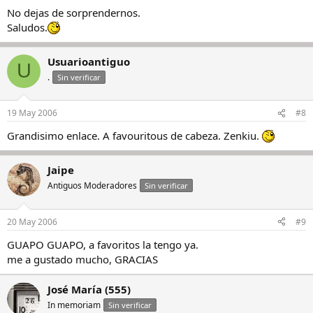
No dejas de sorprendernos.
Saludos.
Usuarioantiguo
U
.
Sin verificar
19 May 2006
#8
Grandisimo enlace. A favouritous de cabeza. Zenkiu.
Jaipe
Antiguos Moderadores
Sin verificar
20 May 2006
#9
GUAPO GUAPO, a favoritos la tengo ya.
me a gustado mucho, GRACIAS
José María (555)
In memoriam
Sin verificar