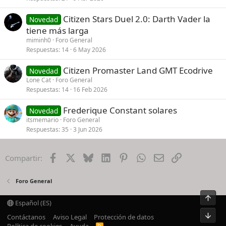
r
Citizen Stars Duel 2.0: Darth Vader la
Novedad
a
tiene más larga
d
miminh0
Foro General
o
Respuestas
14
6 May 2026
Citizen Promaster Land GMT Ecodrive
Novedad
Lone Cat
Foro General
Respuestas
14
16 Feb 2026
Frederique Constant solares
Novedad
itsmemario
Foro General
Respuestas
35
3 Jun 2026
Facebook
X
Bluesky
LinkedIn
Pinterest
WhatsApp
Email
Enlace
Compartir:
Foro General
Arrib
Español (ES)
Pie
Contáctanos
Aviso Legal
Protección de datos
R