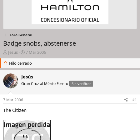
Foro General
Badge snobs, abstenerse
I
F
Jesús
7 Mar 2006
n
e
i
Hilo cerrado
c
c
h
i
a
Jesús
a
d
Gran Cruz al Mérito Forero
Sin verificar
d
e
o
i
r
n
7 Mar 2006
#1
d
i
e
c
The Citizen
l
i
h
o
i
l
o