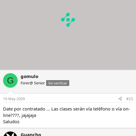
gomulo
G
Forer@ Senior
Sin verificar
19 May 2009
#23
Date por contratado ... Las clases serán vía teléfono o vía on-
line????, jajajaja
Saludos
Guancho