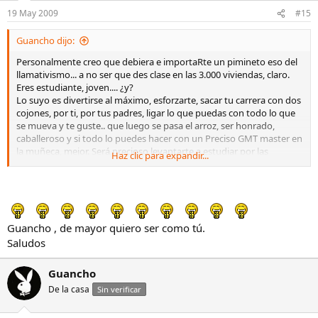
19 May 2009
#15
Guancho dijo:
Personalmente creo que debiera e importaRte un pimineto eso del
llamativismo... a no ser que des clase en las 3.000 viviendas, claro.
Eres estudiante, joven.... ¿y?
Lo suyo es divertirse al máximo, esforzarte, sacar tu carrera con dos
cojones, por ti, por tus padres, ligar lo que puedas con todo lo que
se mueva y te guste.. que luego se pasa el arroz, ser honrado,
caballeroso y si todo lo puedes hacer con un Preciso GMT master en
la muñeca, mejor. Será precioso levantarte a estudiar por las
Haz clic para expandir...
mañanas con él de compañero o despertarte en la cama de alguna
preciosa chavala, rodeándola con tu brazo y mirar la hora que es, no
sea que llegues tarde a clase.
Disfruta tu edad y el ser estudiante. No se repetirá.Te garantizo que
no hay nada mejor. YA TE ACORDARÁS.
Guancho , de mayor quiero ser como tú.
Si te gusta el reloj y puedes, ve por él. No lo dudes ni un cochino
segundo.
Saludos
Como te dije arriba, con dos cojones!!!!!!!!!
Guancho
De la casa
Sin verificar