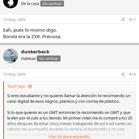
De la casa
Sin verificar
19 May 2009
#17
Eah, pues lo mismo digo.
Bonita era la ZXR. Preciosa.
dunkerbeck
Habitual
Sin verificar
19 May 2009
#18
ToniT dijo:
Si eres estudiante y no quieres llamar la atención te recomiendo un
casio digital de esos negros, planitos y con correa de plástico.
Si lo que quieres es un GMT entonces te recomiendo un GMT y que
le den por el culo a los demás. Mi primer rolex me lo compré a los 20
años despues de estar cinco meses trabajando de sol a sol como un
cabrón me acompañó durante la carrera, el doctorado y mi vida
profesional. Luego llegaron otros y otros se fueron pero el GMT
Haz clic para expandir...