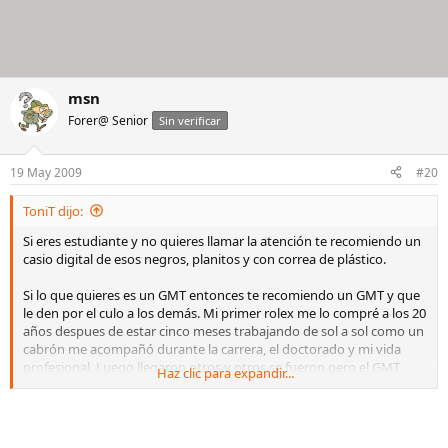
msn
Forer@ Senior
Sin verificar
19 May 2009
#20
ToniT dijo:
Si eres estudiante y no quieres llamar la atención te recomiendo un
casio digital de esos negros, planitos y con correa de plástico.
Si lo que quieres es un GMT entonces te recomiendo un GMT y que
le den por el culo a los demás. Mi primer rolex me lo compré a los 20
años despues de estar cinco meses trabajando de sol a sol como un
cabrón me acompañó durante la carrera, el doctorado y mi vida
profesional. Luego llegaron otros y otros se fueron pero el GMT
Haz clic para expandir...
sigue en mi establo principalmente porque es el reloj que he llevado
cuando recogí la última papeleta de la carrera, cuando me pegué
una superpiña con mi zxr (él salió ileso, yo no), cuando le dije a mi
madre que era hora de irme de casa, cuando defendí mi trabajo de