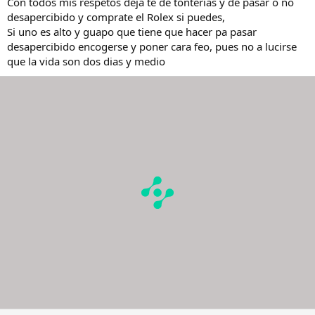
Con todos mis respetos deja te de tonterías y de pasar o no
desapercibido y comprate el Rolex si puedes,
Si uno es alto y guapo que tiene que hacer pa pasar
desapercibido encogerse y poner cara feo, pues no a lucirse
que la vida son dos dias y medio