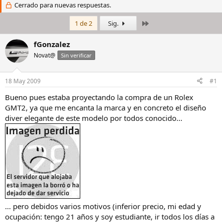
i
Cerrado para nuevas respuestas.
c
c
h
i
a
Último
1 de 2
Sig.
a
d
d
e
fGonzalez
o
i
Novat@
Sin verificar
r
n
d
i
e
c
18 May 2009
#1
l
i
h
o
Bueno pues estaba proyectando la compra de un Rolex
i
GMT2, ya que me encanta la marca y en concreto el diseño
l
diver elegante de este modelo por todos conocido...
o
... pero debidos varios motivos (inferior precio, mi edad y
ocupación: tengo 21 años y soy estudiante, ir todos los días a