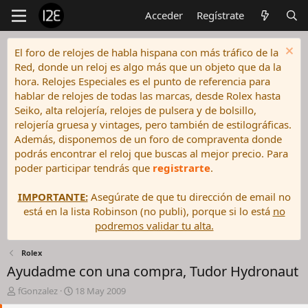
Acceder
Regístrate
El foro de relojes de habla hispana con más tráfico de la
Red, donde un reloj es algo más que un objeto que da la
hora. Relojes Especiales es el punto de referencia para
hablar de relojes de todas las marcas, desde Rolex hasta
Seiko, alta relojería, relojes de pulsera y de bolsillo,
relojería gruesa y vintages, pero también de estilográficas.
Además, disponemos de un foro de compraventa donde
podrás encontrar el reloj que buscas al mejor precio. Para
poder participar tendrás que
registrarte
.
IMPORTANTE:
Asegúrate de que tu dirección de email no
está en la lista Robinson (no publi), porque si lo está
no
podremos validar tu alta.
Rolex
Ayudadme con una compra, Tudor Hydronaut
I
F
fGonzalez
18 May 2009
n
e