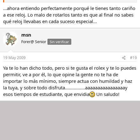
sigue en mi establo principalmente porque es el reloj que he llevado
cuando recogí la última papeleta de la carrera, cuando me pegué
...ahora entiendo perfectamente porqué le tienes tanto cariño
una superpiña con mi zxr (él salió ileso, yo no), cuando le dije a mi
a ese reloj. Lo malo de rotarlos tanto es que al final no sabes
madre que era hora de irme de casa, cuando defendí mi trabajo de
qué reloj llevabas en cada suceso especial...
investigación, cuando dí mi primera clase, cuando me casé, durante
las 26 horas de viaje necesité para ir a recoger a mi hija a China,
msn
cuando dijo papá la primera vez...
Forer@ Senior
Sin verificar
Todo eso lo podría haber vivido con un casio, con un tudor o con un
patek; pero yo el que quería era un rolex.
19 May 2009
#19
Have fun with rolex
Ya te lo han dicho todo, pero si te gusta el rolex y te lo puedes
permitir, ve a por él, lo que opine la gente no te ha de
importar lo más mínimo, siempre actua con humildad y haz
la tuya, y sobre todo disfruta................aaaaaaaaaaaaaaaay
esos tiempos de estudiante, que envidia
Un saludo!