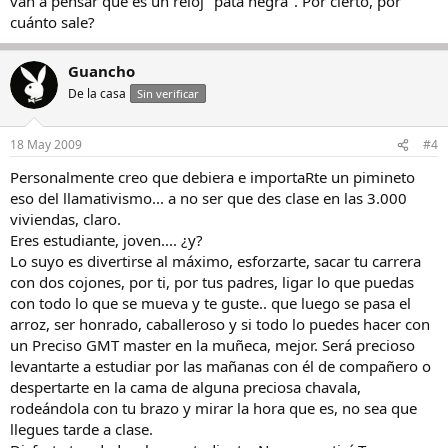
van a pensar que es un reloj "pata negra". Por cierto, por
cuánto sale?
Guancho
De la casa
Sin verificar
18 May 2009
#4
Personalmente creo que debiera e importaRte un pimineto
eso del llamativismo... a no ser que des clase en las 3.000
viviendas, claro.
Eres estudiante, joven.... ¿y?
Lo suyo es divertirse al máximo, esforzarte, sacar tu carrera
con dos cojones, por ti, por tus padres, ligar lo que puedas
con todo lo que se mueva y te guste.. que luego se pasa el
arroz, ser honrado, caballeroso y si todo lo puedes hacer con
un Preciso GMT master en la muñeca, mejor. Será precioso
levantarte a estudiar por las mañanas con él de compañero o
despertarte en la cama de alguna preciosa chavala,
rodeándola con tu brazo y mirar la hora que es, no sea que
llegues tarde a clase.