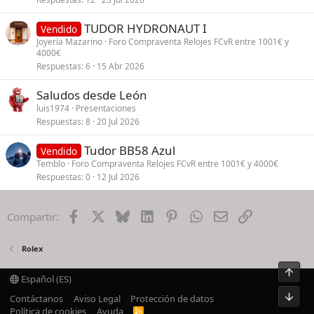
TUDOR HYDRONAUT I
Vendido
Joyería Mazarino
Foro Compraventa Relojes FCvR entre 1001€ y
4000€
Respuestas
6
15 Abr 2026
Saludos desde León
luis1974
Presentaciones
Respuestas
8
20 Jul 2026
Tudor BB58 Azul
Vendido
Temblo
Foro Compraventa Relojes FCvR entre 1001€ y 4000€
Respuestas
0
12 Jul 2026
Facebook
X
Bluesky
LinkedIn
Pinterest
WhatsApp
Email
Enlace
Compartir:
Rolex
Arrib
Español (ES)
Pie
Contáctanos
Aviso Legal
Protección de datos
Política de cookies
Ayuda
R