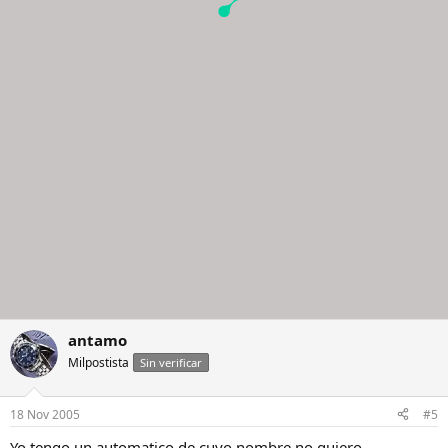
antamo
Milpostista
Sin verificar
18 Nov 2005
#5
Yo tengo un automatico de cuyo nombre no quiero