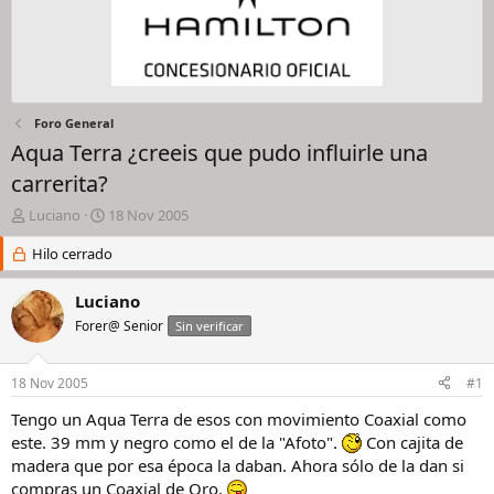
Foro General
Aqua Terra ¿creeis que pudo influirle una
carrerita?
I
F
Luciano
18 Nov 2005
n
e
i
Hilo cerrado
c
c
h
i
a
Luciano
a
d
Forer@ Senior
Sin verificar
d
e
o
i
r
n
18 Nov 2005
#1
d
i
e
c
Tengo un Aqua Terra de esos con movimiento Coaxial como
l
i
este. 39 mm y negro como el de la "Afoto".
Con cajita de
h
o
madera que por esa época la daban. Ahora sólo de la dan si
i
compras un Coaxial de Oro.
l