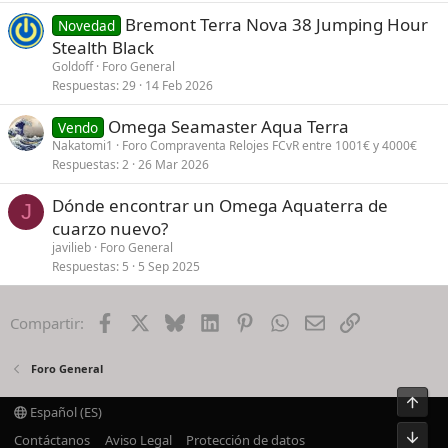
Bremont Terra Nova 38 Jumping Hour
Novedad
Stealth Black
Goldoff
Foro General
Respuestas
29
14 Feb 2026
Omega Seamaster Aqua Terra
Vendo
Nakatomi1
Foro Compraventa Relojes FCvR entre 1001€ y 4000€
Respuestas
2
26 Mar 2026
Dónde encontrar un Omega Aquaterra de
J
cuarzo nuevo?
javilieb
Foro General
Respuestas
5
5 Sep 2025
Facebook
X
Bluesky
LinkedIn
Pinterest
WhatsApp
Email
Enlace
Compartir:
Foro General
Arrib
Español (ES)
Pie
Contáctanos
Aviso Legal
Protección de datos