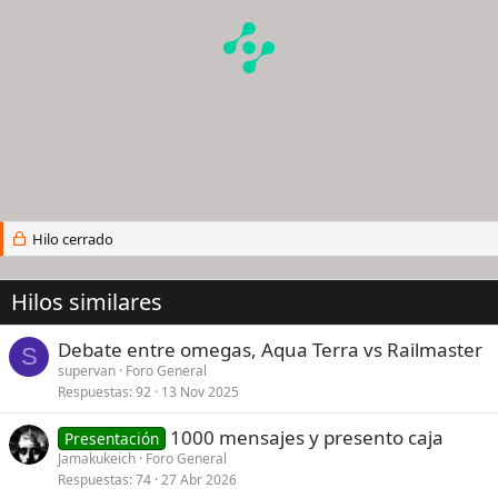
Hilo cerrado
Hilos similares
Debate entre omegas, Aqua Terra vs Railmaster
S
supervan
Foro General
Respuestas
92
13 Nov 2025
1000 mensajes y presento caja
Presentación
Jamakukeich
Foro General
Respuestas
74
27 Abr 2026