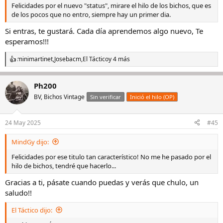
Felicidades por el nuevo "status", mirare el hilo de los bichos, que es
de los pocos que no entro, siempre hay un primer dia.
Si entras, te gustará. Cada día aprendemos algo nuevo, Te
esperamos!!!
minimartinet
,
Josebacm
,
El Táctico
y 4 más
R
e
a
Ph200
c
c
BV, Bichos Vintage
Sin verificar
Inició el hilo (OP)
i
o
n
24 May 2025
#45
e
s
MindGy dijo:
:
Felicidades por ese titulo tan característico! No me he pasado por el
hilo de bichos, tendré que hacerlo...
Gracias a ti, pásate cuando puedas y verás que chulo, un
saludo!!
El Táctico dijo: