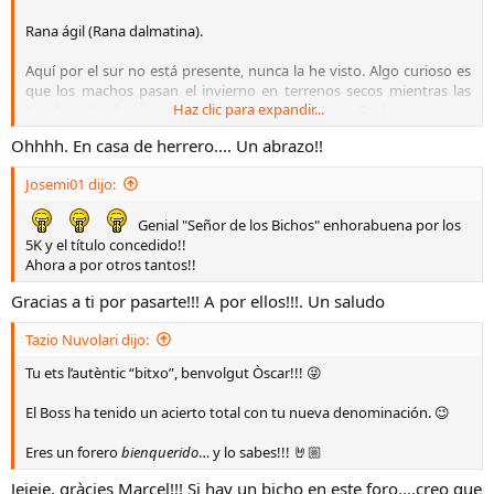
Rana ágil (Rana dalmatina).
Aquí por el sur no está presente, nunca la he visto. Algo curioso es
que los machos pasan el invierno en terrenos secos mientras las
Haz clic para expandir...
hembras lo hacen en charcas o en el fango. Será que no se
entienden 😉.​
Ohhhh. En casa de herrero.... Un abrazo!!
Josemi01 dijo:
Genial "Señor de los Bichos" enhorabuena por los
5K y el título concedido!!
Ahora a por otros tantos!!
Gracias a ti por pasarte!!! A por ellos!!!. Un saludo
Tazio Nuvolari dijo:
Tu ets l’autèntic “bitxo”, benvolgut Òscar!!! 😜
El Boss ha tenido un acierto total con tu nueva denominación. 😉
Eres un forero
bienquerido
… y lo sabes!!! 🤘🏼
Jejeje, gràcies Marcel!!! Si hay un bicho en este foro....creo que