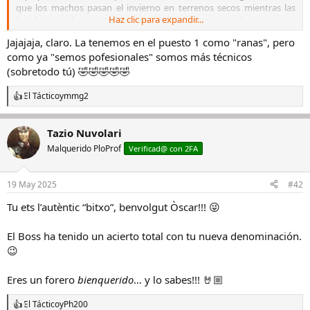
que los machos pasan el invierno en terrenos secos mientras las
Haz clic para expandir...
hembras lo hacen en charcas o en el fango. Será que no se
entienden 😉.​
Jajajaja, claro. La tenemos en el puesto 1 como "ranas", pero
como ya "semos pofesionales" somos más técnicos
(sobretodo tú) 🤣🤣🤣🤣🤣
El Táctico
y
mmg2
R
e
a
Tazio Nuvolari
c
c
Malquerido PloProf
Verificad@ con 2FA
i
o
n
19 May 2025
#42
e
s
Tu ets l’autèntic “bitxo”, benvolgut Òscar!!! 😜
:
El Boss ha tenido un acierto total con tu nueva denominación.
😉
Eres un forero
bienquerido
… y lo sabes!!! 🤘🏼
El Táctico
y
Ph200
R