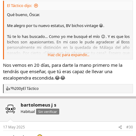
s
El Táctico dijo:
:
Qué bueno, Óscar.
Me alegro por tu nuevo estatus, BV bichos vintage 😀.
Tú te lo has buscado... Como yo me busqué el mío 😉. Y es que los
bichos son apasionantes. En mi caso le pude agradecer al Boss
personalmente mi distinción en la quedada de Málaga del año
pasado. Por cierto ¿Cómo van las obras por tu casa?. Espero que
Haz clic para expandir...
valla todo fetén.
Nos vemos en 20 días, para darte la mano primero me la
Muchas gracias por tus palabras,
@Joserra56
. Pero es que hacéis
tendrás que enseñar, que tú eras capaz de llevar una
aportaciones interesantísimas.
escalopendra escondida.😂😂
Estoy preparando nueva actualización de la lista, en este último mes
Ph200
y
El Táctico
R
hay bastantes nuevas entradas.
e
a
Enhorabuena para ti también
@mmg2
, acabo de ver tu nuevo
bartolomeus j s
c
estatus también.
c
Habitual
Sin verificar
i
Bichos a topeeee.​
o
n
17 May 2025
#30
e
s