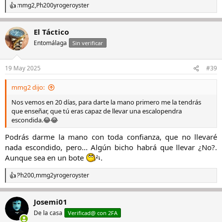
mmg2
,
Ph200
y
rogeroyster
Hilo 'Relojes y bichos (animales, insectos..)'
https://relojes-
R
especiales.com/threads/relojes-y-bichos-animales-insectos.567422/
e
a
El Táctico
c
Edito, para que no sea off topic ahí va la foto con la que empezó
c
todo.
Ver el archivos adjunto 3277083
Entomálaga
Sin verificar
i
o
n
19 May 2025
#39
e
s
mmg2 dijo:
:
Nos vemos en 20 días, para darte la mano primero me la tendrás
que enseñar, que tú eras capaz de llevar una escalopendra
escondida.😂😂
Podrás darme la mano con toda confianza, que no llevaré
nada escondido, pero... Algún bicho habrá que llevar ¿No?.
Aunque sea en un bote
.​
Ph200
,
mmg2
y
rogeroyster
R
e
a
Josemi01
c
c
De la casa
Verificad@ con 2FA
i