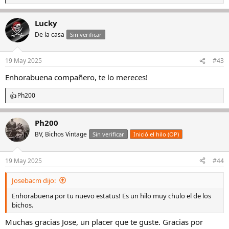
e
a
Lucky
c
c
De la casa
Sin verificar
i
o
n
19 May 2025
#43
e
s
Enhorabuena compañero, te lo mereces!
:
Ph200
R
e
a
Ph200
c
c
BV, Bichos Vintage
Sin verificar
Inició el hilo (OP)
i
o
n
19 May 2025
#44
e
s
Josebacm dijo:
:
Enhorabuena por tu nuevo estatus! Es un hilo muy chulo el de los
bichos.
Muchas gracias Jose, un placer que te guste. Gracias por