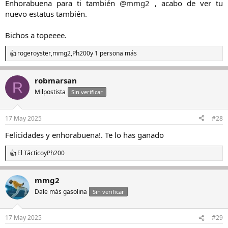
Enhorabuena para ti también
@mmg2
, acabo de ver tu
nuevo estatus también.
Bichos a topeeee.​
rogeroyster
,
mmg2
,
Ph200
y 1 persona más
R
e
a
robmarsan
c
R
c
Milpostista
Sin verificar
i
o
n
17 May 2025
#28
e
s
Felicidades y enhorabuena!. Te lo has ganado
:
El Táctico
y
Ph200
R
e
a
mmg2
c
c
Dale más gasolina
Sin verificar
i
o
n
17 May 2025
#29
e