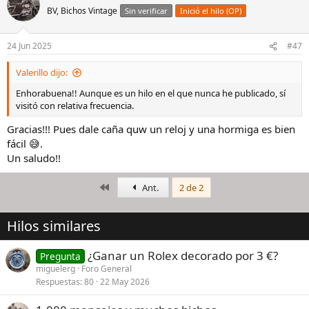
c
BV, Bichos Vintage
Sin verificar
Inició el hilo (OP)
i
o
n
24 Jun 2025
#47
e
s
Valerillo dijo:
:
Enhorabuena!! Aunque es un hilo en el que nunca he publicado, sí
visitó con relativa frecuencia.
Gracias!!! Pues dale caña quw un reloj y una hormiga es bien
fácil 😅.
Un saludo!!
Primero
Ant.
2 de 2
Hilos similares
¿Ganar un Rolex decorado por 3 €?
Pregunta
miguelerg
Foro General
Respuestas
80
22 May 2026