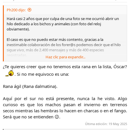
e
s
Ph200 dijo:
:
Hará casi 2 años que por culpa de una foto se me ocurrió abrir un
hilo dedicado a los bichos y animales (con foto del reloj
obviamente).
El caso es que no puedo estar más contento, gracias a la
inestimable colaboración de los forer@s podemos decir que el hilo
sigue vivo, más de 2.400 mensajes y más de 400 especies
registradas.
Haz clic para expandir...
Lo que da de sí un foro de relojes, eso sí, es el FORO con
¿Te quieres creer que no tenemos esta rana en la lista, Óscar?
mayúsculas.
. Si no me equivoco es una:
Y aprovecho, como no, para agradecer a
@Goldoff
mi nuevo
Rana ágil (Rana dalmatina).
estatus que como no podía ser de otra manera está relacionado
con este hilo en cuestión.
Muchos son los que han hecho posible que este hilo siga vivo y no
Aquí por el sur no está presente, nunca la he visto. Algo
voy a nombraros por no dejarme a nadie, vosotros ya sabéis
curioso es que los machos pasan el invierno en terrenos
quienes sois.
secos mientras las hembras lo hacen en charcas o en el fango.
Será que no se entienden 😉.​
Un abrazo
Última edición:
19 May 2025