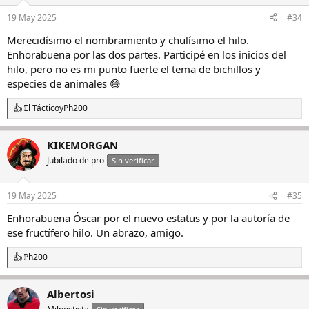
o
n
19 May 2025
#34
e
s
Merecidísimo el nombramiento y chulísimo el hilo.
:
Enhorabuena por las dos partes. Participé en los inicios del
hilo, pero no es mi punto fuerte el tema de bichillos y
especies de animales 😅
El Táctico
y
Ph200
R
e
a
KIKEMORGAN
c
c
Jubilado de pro
Sin verificar
i
o
n
19 May 2025
#35
e
s
Enhorabuena Óscar por el nuevo estatus y por la autoría de
:
ese fructífero hilo. Un abrazo, amigo.
Ph200
R
e
a
Albertosi
c
c