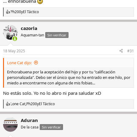
... enhorabuena
:
Ph200
y
El Táctico
R
e
a
cazorla
c
c
Aquaman-tan
Sin verificar
i
o
n
18 May 2025
#31
e
s
Lone Cat dijo:
:
Enhorabuena por la aceptación del hijo y por tu "calificación
personalizada". Debo ser el único que no ha entrado en ese hilo, por
miedo a encontrarme con alguna de mis fobias...
No estás solo. Yo no lo abro ni para saludar xD
Lone Cat
,
Ph200
y
El Táctico
R
e
a
Aduran
c
c
De la casa
Sin verificar
i
o