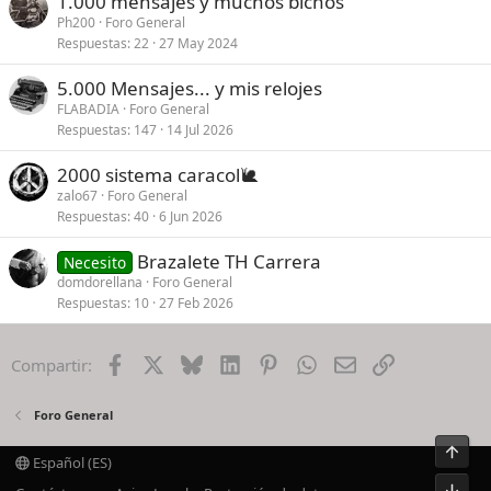
1.000 mensajes y muchos bichos
Ph200
Foro General
Respuestas
22
27 May 2024
5.000 Mensajes... y mis relojes
FLABADIA
Foro General
Respuestas
147
14 Jul 2026
2000 sistema caracol🐌
zalo67
Foro General
Respuestas
40
6 Jun 2026
Brazalete TH Carrera
Necesito
domdorellana
Foro General
Respuestas
10
27 Feb 2026
Facebook
X
Bluesky
LinkedIn
Pinterest
WhatsApp
Email
Enlace
Compartir:
Foro General
Arrib
Español (ES)
Pie