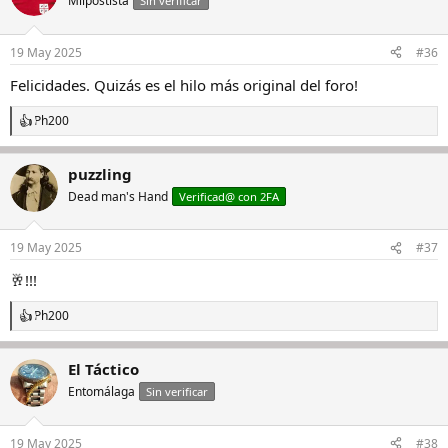
Milpostista
Sin verificar
i
o
n
19 May 2025
#36
e
s
Felicidades. Quizás es el hilo más original del foro!
:
Ph200
R
e
a
puzzling
c
c
Dead man's Hand
Verificad@ con 2FA
i
o
n
19 May 2025
#37
e
s
🥂!!!
:
Ph200
R
e
a
El Táctico
c
c
Entomálaga
Sin verificar
i
o
n
19 May 2025
#38