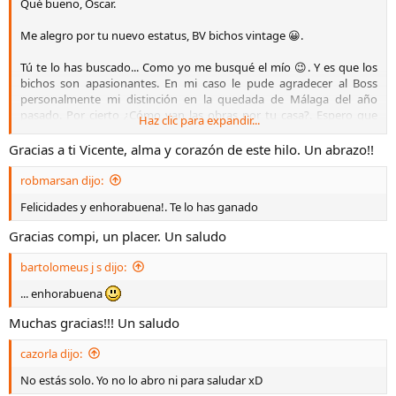
Qué bueno, Óscar.
Me alegro por tu nuevo estatus, BV bichos vintage 😀.
Tú te lo has buscado... Como yo me busqué el mío 😉. Y es que los
bichos son apasionantes. En mi caso le pude agradecer al Boss
personalmente mi distinción en la quedada de Málaga del año
pasado. Por cierto ¿Cómo van las obras por tu casa?. Espero que
Haz clic para expandir...
valla todo fetén.
Gracias a ti Vicente, alma y corazón de este hilo. Un abrazo!!
Muchas gracias por tus palabras,
@Joserra56
. Pero es que hacéis
aportaciones interesantísimas.
robmarsan dijo:
Felicidades y enhorabuena!. Te lo has ganado
Estoy preparando nueva actualización de la lista, en este último mes
hay bastantes nuevas entradas.
Gracias compi, un placer. Un saludo
Enhorabuena para ti también
@mmg2
, acabo de ver tu nuevo
bartolomeus j s dijo:
estatus también.
... enhorabuena
Bichos a topeeee.​
Muchas gracias!!! Un saludo
cazorla dijo:
No estás solo. Yo no lo abro ni para saludar xD