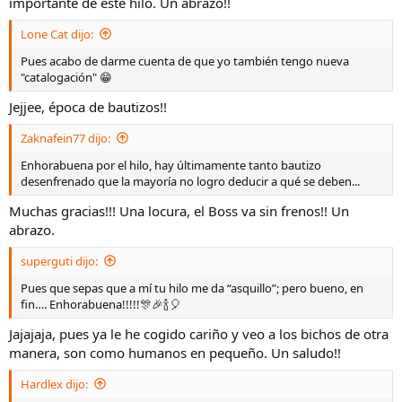
importante de este hilo. Un abrazo!!
Lone Cat dijo:
Pues acabo de darme cuenta de que yo también tengo nueva
"catalogación" 😁
Jejjee, época de bautizos!!
Zaknafein77 dijo:
Enhorabuena por el hilo, hay últimamente tanto bautizo
desenfrenado que la mayoría no logro deducir a qué se deben...
Muchas gracias!!! Una locura, el Boss va sin frenos!! Un
abrazo.
superguti dijo:
Pues que sepas que a mí tu hilo me da “asquillo”; pero bueno, en
fin…. Enhorabuena!!!!!🎊🎉🍾🎈
Jajajaja, pues ya le he cogido cariño y veo a los bichos de otra
manera, son como humanos en pequeño. Un saludo!!
Hardlex dijo: