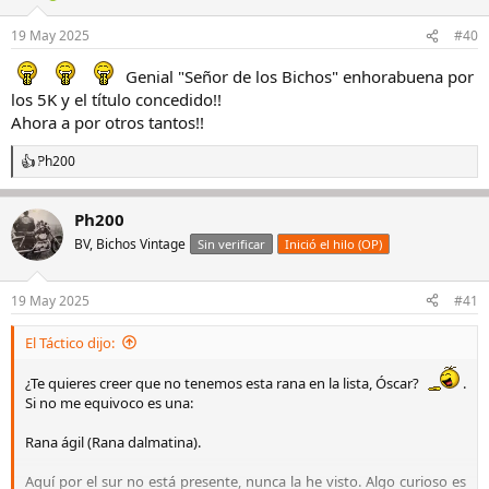
o
n
19 May 2025
#40
e
s
Genial "Señor de los Bichos" enhorabuena por
:
los 5K y el título concedido!!
Ahora a por otros tantos!!
Ph200
R
e
a
Ph200
c
c
BV, Bichos Vintage
Sin verificar
Inició el hilo (OP)
i
o
n
19 May 2025
#41
e
s
El Táctico dijo:
:
¿Te quieres creer que no tenemos esta rana en la lista, Óscar?
.
Si no me equivoco es una:
Rana ágil (Rana dalmatina).
Aquí por el sur no está presente, nunca la he visto. Algo curioso es