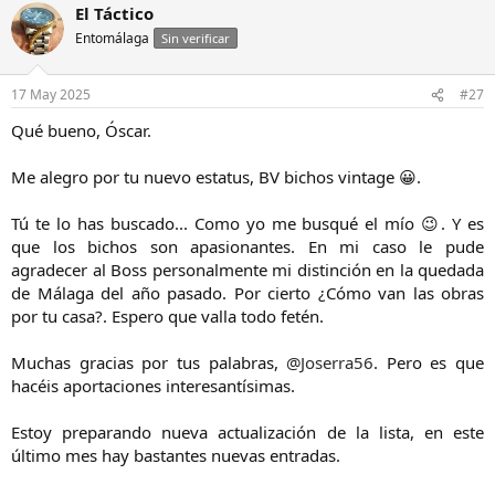
El Táctico
c
c
Entomálaga
Sin verificar
i
o
n
17 May 2025
#27
e
s
Qué bueno, Óscar.
:
Me alegro por tu nuevo estatus, BV bichos vintage 😀.
Tú te lo has buscado... Como yo me busqué el mío 😉. Y es
que los bichos son apasionantes. En mi caso le pude
agradecer al Boss personalmente mi distinción en la quedada
de Málaga del año pasado. Por cierto ¿Cómo van las obras
por tu casa?. Espero que valla todo fetén.
Muchas gracias por tus palabras,
@Joserra56
. Pero es que
hacéis aportaciones interesantísimas.
Estoy preparando nueva actualización de la lista, en este
último mes hay bastantes nuevas entradas.