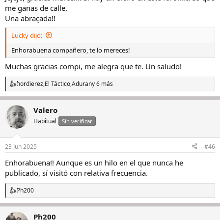
me ganas de calle.
Una abraçada!!
Lucky dijo:
Enhorabuena compañero, te lo mereces!
Muchas gracias compi, me alegra que te. Un saludo!
hordierez
,
El Táctico
,
Aduran
y 6 más
R
e
a
Valero
c
c
Habitual
Sin verificar
i
o
n
23 Jun 2025
#46
e
s
Enhorabuena!! Aunque es un hilo en el que nunca he
:
publicado, sí visitó con relativa frecuencia.
Ph200
R
e
a
Ph200
c