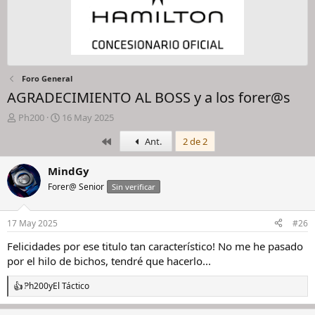
Foro General
AGRADECIMIENTO AL BOSS y a los forer@s
I
F
Ph200
16 May 2025
n
e
Primero
Ant.
2 de 2
i
c
c
h
i
a
MindGy
a
d
Forer@ Senior
Sin verificar
d
e
o
i
r
n
17 May 2025
#26
d
i
e
c
Felicidades por ese titulo tan característico! No me he pasado
l
i
por el hilo de bichos, tendré que hacerlo...
h
o
i
Ph200
y
El Táctico
R
l
e
o
a