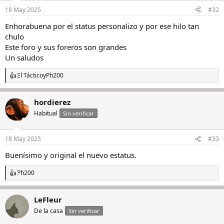
n
18 May 2025
#32
e
s
Enhorabuena por el status personalizo y por ese hilo tan
:
chulo
Este foro y sus foreros son grandes
Un saludos
El Táctico
y
Ph200
R
e
a
hordierez
c
c
Habitual
Sin verificar
i
o
n
18 May 2025
#33
e
s
Buenísimo y original el nuevo estatus.
:
Ph200
R
e
a
LeFleur
c
c
De la casa
Sin verificar
i