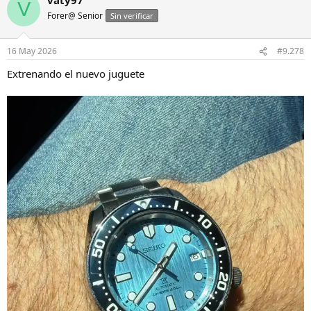
V
Forer@ Senior
Sin verificar
16 May 2026
#9.278
Extrenando el nuevo juguete