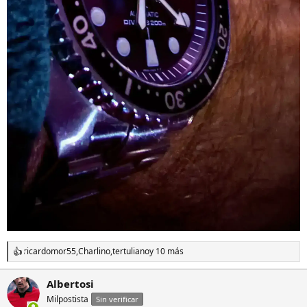
ricardomor55
,
Charlino
,
tertuliano
y 10 más
R
e
a
Albertosi
c
Milpostista
c
Sin verificar