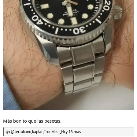
Más bonito que las pesetas.
tertuliano
,
kaplan
,
IronMike_Hc
y 13 más
R