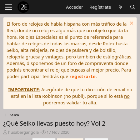
Acceder
Regístrate
El foro de relojes de habla hispana con más tráfico de la
Red, donde un reloj es algo más que un objeto que da la
hora. Relojes Especiales es el punto de referencia para
hablar de relojes de todas las marcas, desde Rolex hasta
Seiko, alta relojería, relojes de pulsera y de bolsillo,
relojería gruesa y vintages, pero también de estilográficas.
Además, disponemos de un foro de compraventa donde
podrás encontrar el reloj que buscas al mejor precio. Para
poder participar tendrás que
registrarte
.
IMPORTANTE:
Asegúrate de que tu dirección de email no
está en la lista Robinson (no publi), porque si lo está
no
podremos validar tu alta.
Seiko
¿Qué Seiko llevas puesto hoy? Vol 2
I
F
husabergangola
17 Nov 2020
n
e