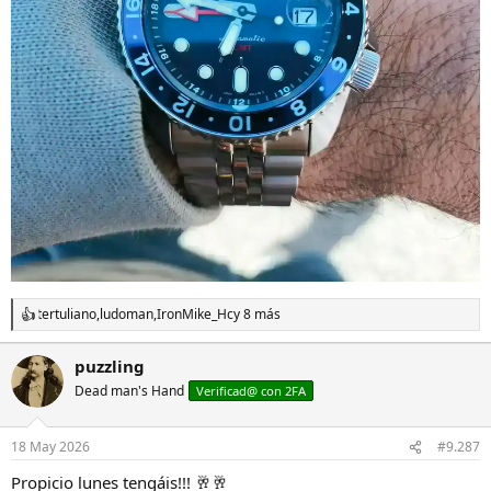
tertuliano
,
ludoman
,
IronMike_Hc
y 8 más
R
e
a
puzzling
c
Dead man's Hand
c
Verificad@ con 2FA
i
o
n
18 May 2026
#9.287
e
s
Propicio lunes tengáis!!! 🥂🥂