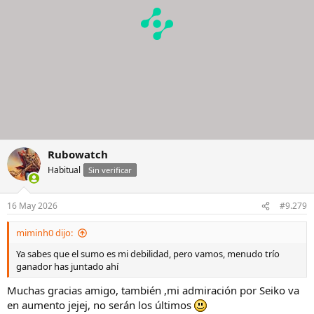
:
Rubowatch
Habitual
Sin verificar
16 May 2026
#9.279
miminh0 dijo:
Ya sabes que el sumo es mi debilidad, pero vamos, menudo trío
ganador has juntado ahí
Muchas gracias amigo, también ,mi admiración por Seiko va
en aumento jejej, no serán los últimos