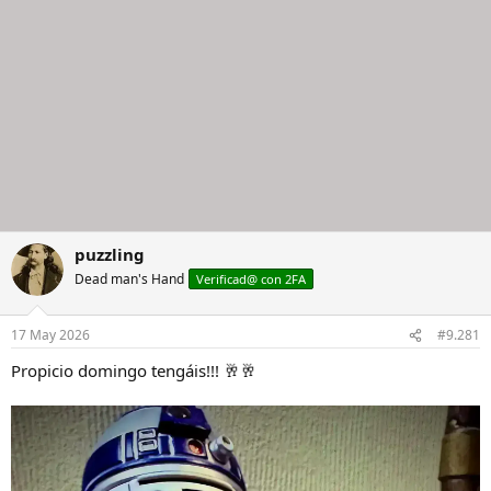
puzzling
Dead man's Hand
Verificad@ con 2FA
17 May 2026
#9.281
Propicio domingo tengáis!!! 🥂🥂