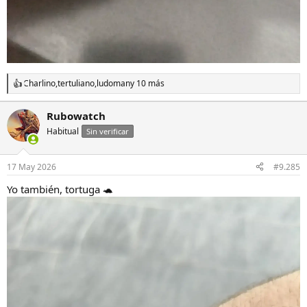
Charlino
,
tertuliano
,
ludoman
y 10 más
R
e
a
Rubowatch
c
Habitual
c
Sin verificar
i
o
n
17 May 2026
#9.285
e
s
Yo también, tortuga 🐢
: