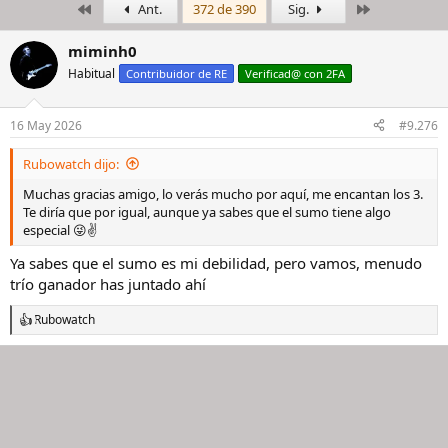
Primero
Último
Ant.
372 de 390
Sig.
i
c
c
h
i
a
miminh0
a
d
Habitual
Contribuidor de RE
Verificad@ con 2FA
d
e
o
i
r
n
16 May 2026
#9.276
d
i
e
c
Rubowatch dijo:
l
i
h
o
Muchas gracias amigo, lo verás mucho por aquí, me encantan los 3.
i
Te diría que por igual, aunque ya sabes que el sumo tiene algo
l
especial 😜✌️
o
Ya sabes que el sumo es mi debilidad, pero vamos, menudo
trío ganador has juntado ahí
Rubowatch
R
e
a
c
c
i
o
n