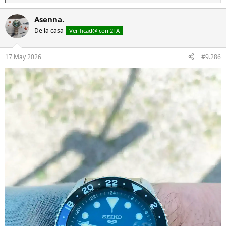
e
a
Asenna.
c
De la casa
c
Verificad@ con 2FA
i
o
n
17 May 2026
#9.286
e
s
: