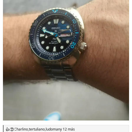
Charlino
,
tertuliano
,
ludoman
y 12 más
R