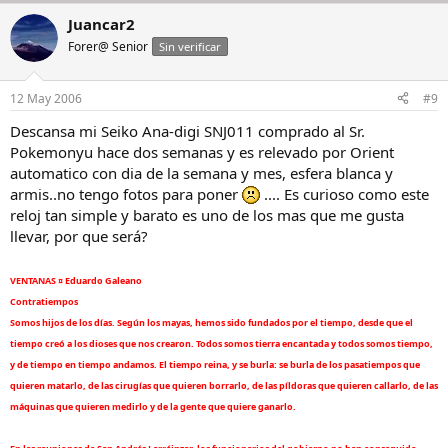
Juancar2
Forer@ Senior
Sin verificar
12 May 2006
#9
Descansa mi Seiko Ana-digi SNJ011 comprado al Sr.
Pokemonyu hace dos semanas y es relevado por Orient
automatico con dia de la semana y mes, esfera blanca y
armis..no tengo fotos para poner
.... Es curioso como este
reloj tan simple y barato es uno de los mas que me gusta
llevar, por que será?
VENTANAS ¤ Eduardo Galeano
Contratiempos
Somos hijos de los días. Según los mayas, hemos sido fundados por el tiempo, desde que el
tiempo creó a los dioses que nos crearon. Todos somos tierra encantada y todos somos tiempo,
y de tiempo en tiempo andamos. El tiempo reina, y se burla: se burla de los pasatiempos que
quieren matarlo, de las cirugías que quieren borrarlo, de las píldoras que quieren callarlo, de las
máquinas que quieren medirlo y de la gente que quiere ganarlo.