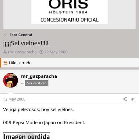
Foro General
¡¡¡¡¡Sel vielnes!!!!!
I
F
mr_gasparacha
12 May 2006
n
e
i
Hilo cerrado
c
c
h
i
a
mr_gasparacha
a
d
--
Sin verificar
d
e
o
i
r
n
12 May 2006
#1
d
i
e
c
Venga pelezosos, hoy sel vielnes.
l
i
h
o
009 Pepsi Made in Japan on President:
i
l
o