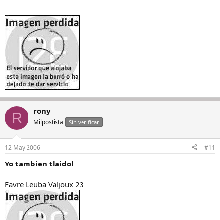
rony
R
Milpostista
Sin verificar
12 May 2006
#11
Yo tambien tlaidol
Favre Leuba Valjoux 23