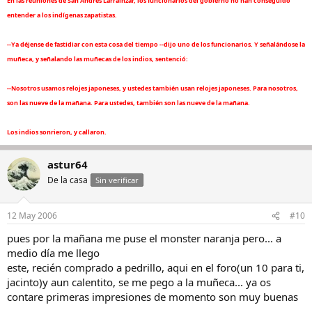
En las reuniones de San Andrés Larráinzar, los funcionarios del gobierno no han conseguido
entender a los indígenas zapatistas.
--Ya déjense de fastidiar con esta cosa del tiempo --dijo uno de los funcionarios. Y señalándose la
muñeca, y señalando las muñecas de los indios, sentenció:
--Nosotros usamos relojes japoneses, y ustedes también usan relojes japoneses. Para nosotros,
son las nueve de la mañana. Para ustedes, también son las nueve de la mañana.
Los indios sonrieron, y callaron.
astur64
De la casa
Sin verificar
12 May 2006
#10
pues por la mañana me puse el monster naranja pero... a
medio día me llego
este, recién comprado a pedrillo, aqui en el foro(un 10 para ti,
jacinto)y aun calentito, se me pego a la muñeca... ya os
contare primeras impresiones de momento son muy buenas