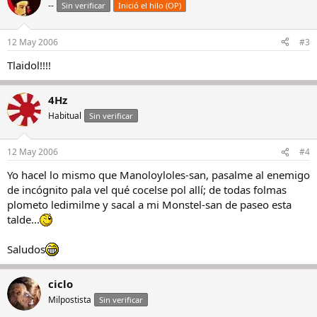
--
Sin verificar
Inició el hilo (OP)
12 May 2006
#3
Tlaidol!!!!
4Hz
Habitual
Sin verificar
12 May 2006
#4
Yo hacel lo mismo que Manoloyloles-san, pasalme al enemigo
de incógnito pala vel qué cocelse pol allí; de todas folmas
plometo ledimilme y sacal a mi Monstel-san de paseo esta
talde...
Saludos
ciclo
Milpostista
Sin verificar