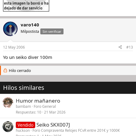
varo140
Milpostista
Sin verificar
12 May 2006
#13
Yo un seiko diver 100m
Hilo cerrado
Hilos similares
Humor mañanero
bambam
Foro General
Respuestas
10
21 Mar 2026
Seiko SKX007J
Vendido
huckson
Foro Compraventa Relojes FCvR entre 201€ y 1000€