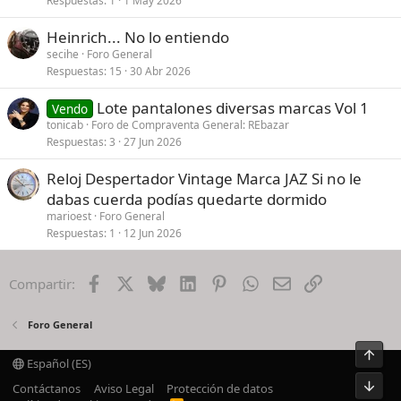
Respuestas
1
1 May 2026
Heinrich... No lo entiendo
secihe
Foro General
Respuestas
15
30 Abr 2026
Lote pantalones diversas marcas Vol 1
Vendo
tonicab
Foro de Compraventa General: REbazar
Respuestas
3
27 Jun 2026
Reloj Despertador Vintage Marca JAZ Si no le
dabas cuerda podías quedarte dormido
marioest
Foro General
Respuestas
1
12 Jun 2026
Facebook
X
Bluesky
LinkedIn
Pinterest
WhatsApp
Email
Enlace
Compartir:
Foro General
Arrib
Español (ES)
Pie
Contáctanos
Aviso Legal
Protección de datos