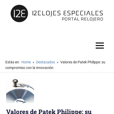
Portal
del
foro
MENÚ
más
importante
sobre
Saltar
Estás en:
Home
Destacados
Valores de Patek Philippe: su
relojería
al
compromiso con la innovación
en
contenido
castellano
Valores de Patek Philippe: su