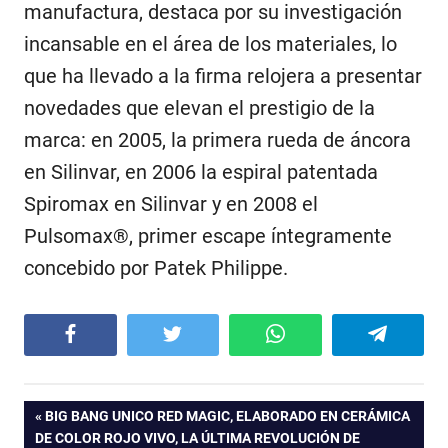
manufactura, destaca por su investigación
incansable en el área de los materiales, lo
que ha llevado a la firma relojera a presentar
novedades que elevan el prestigio de la
marca: en 2005, la primera rueda de áncora
en Silinvar, en 2006 la espiral patentada
Spiromax en Silinvar y en 2008 el
Pulsomax®, primer escape íntegramente
concebido por Patek Philippe.
Facebook
Twitter
WhatsApp
Telegram
Navegación
ENTRADA
BIG BANG UNICO RED MAGIC, ELABORADO EN CERÁMICA
ANTERIOR:
DE COLOR ROJO VIVO, LA ÚLTIMA REVOLUCIÓN DE