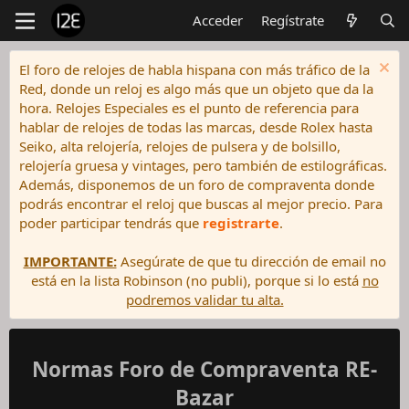
Acceder
Regístrate
El foro de relojes de habla hispana con más tráfico de la
Red, donde un reloj es algo más que un objeto que da la
hora. Relojes Especiales es el punto de referencia para
hablar de relojes de todas las marcas, desde Rolex hasta
Seiko, alta relojería, relojes de pulsera y de bolsillo,
relojería gruesa y vintages, pero también de estilográficas.
Además, disponemos de un foro de compraventa donde
podrás encontrar el reloj que buscas al mejor precio. Para
poder participar tendrás que
registrarte
.
IMPORTANTE:
Asegúrate de que tu dirección de email no
está en la lista Robinson (no publi), porque si lo está
no
podremos validar tu alta.
Normas Foro de Compraventa RE-
Bazar