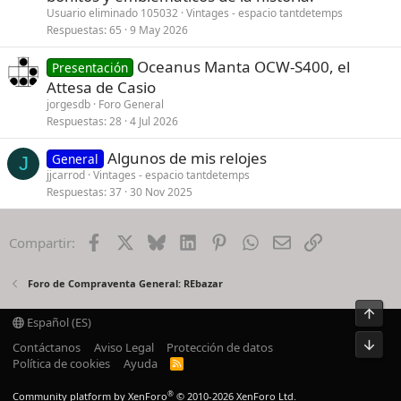
Usuario eliminado 105032
Vintages - espacio tantdetemps
Respuestas
65
9 May 2026
Oceanus Manta OCW-S400, el
Presentación
Attesa de Casio
jorgesdb
Foro General
Respuestas
28
4 Jul 2026
Algunos de mis relojes
General
J
jjcarrod
Vintages - espacio tantdetemps
Respuestas
37
30 Nov 2025
Facebook
X
Bluesky
LinkedIn
Pinterest
WhatsApp
Email
Enlace
Compartir:
Foro de Compraventa General: REbazar
Arrib
Español (ES)
Pie
Contáctanos
Aviso Legal
Protección de datos
Política de cookies
Ayuda
R
S
S
®
Community platform by XenForo
© 2010-2026 XenForo Ltd.