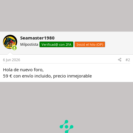
Seamaster1980
Milpostista
Verificad@ con 2FA
Inició el hilo (OP)
6 Jun 2026
#2
Hola de nuevo foro,
59 € con envío incluido, precio inmejorable