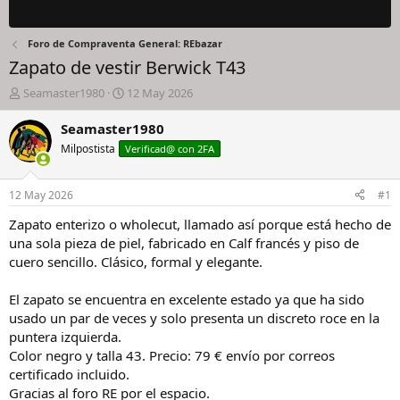
Foro de Compraventa General: REbazar
Zapato de vestir Berwick T43
I
F
Seamaster1980
12 May 2026
n
e
i
c
Seamaster1980
c
h
Milpostista
Verificad@ con 2FA
i
a
a
d
d
e
12 May 2026
#1
o
i
r
n
Zapato enterizo o wholecut, llamado así porque está hecho de
d
i
una sola pieza de piel, fabricado en Calf francés y piso de
e
c
cuero sencillo. Clásico, formal y elegante.
l
i
h
o
El zapato se encuentra en excelente estado ya que ha sido
i
usado un par de veces y solo presenta un discreto roce en la
l
o
puntera izquierda.
Color negro y talla 43. Precio: 79 € envío por correos
certificado incluido.
Gracias al foro RE por el espacio.