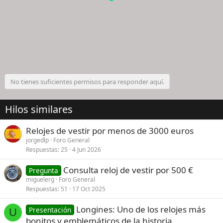
No tienes suficientes permisos para responder aquí.
Hilos similares
Relojes de vestir por menos de 3000 euros
jorgedlp
Foro General
Respuestas
25
4 Jun 2026
Consulta reloj de vestir por 500 €
Pregunta
miguelerg
Foro General
Respuestas
51
17 Oct 2025
Longines: Uno de los relojes más
Presentación
U
bonitos y emblemáticos de la historia.