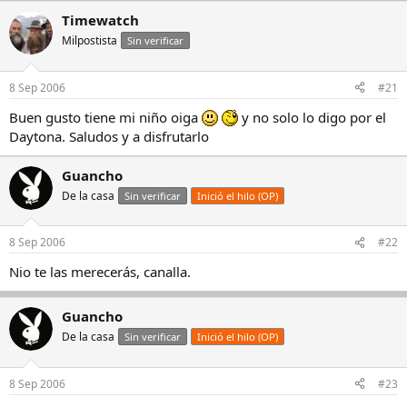
Timewatch
Milpostista
Sin verificar
8 Sep 2006
#21
Buen gusto tiene mi niño oiga
y no solo lo digo por el
Daytona. Saludos y a disfrutarlo
Guancho
De la casa
Sin verificar
Inició el hilo (OP)
8 Sep 2006
#22
Nio te las merecerás, canalla.
Guancho
De la casa
Sin verificar
Inició el hilo (OP)
8 Sep 2006
#23