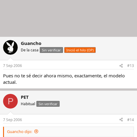
Guancho
De la casa
Sin verificar
Inició el hilo (OP)
7 Sep 2006
#13
Pues no te sé decir ahora mismo, exactamente, el modelo
actual.
PET
P
Habitual
Sin verificar
7 Sep 2006
#14
Guancho dijo: