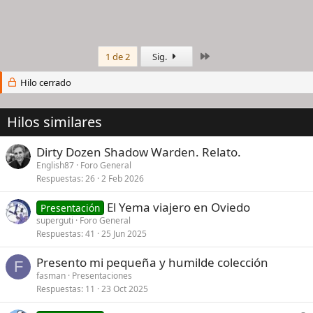
Último
1 de 2
Sig.
Hilo cerrado
Hilos similares
Dirty Dozen Shadow Warden. Relato.
English87
Foro General
Respuestas
26
2 Feb 2026
El Yema viajero en Oviedo
Presentación
superguti
Foro General
Respuestas
41
25 Jun 2025
Presento mi pequeña y humilde colección
F
fasman
Presentaciones
Respuestas
11
23 Oct 2025