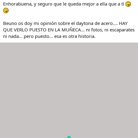
suaves las llaves de compresión. Acostumbrado a tanta tornillería
Enhorabuena, y seguro que le queda mejor a ella que a tí
Rolex... Tengo que hacer una segunda prueba y análisis. En cuanto
consiga recuperarme, si es que me recupero, quiero hacer algo. A
ver si cae.
Beuno os doy mi opinión sobre el daytona de acero.... HAY
QUE VERLO PUESTO EN LA MUÑECA... ni fotos, ni escaparates
ni nada... pero puesto... esa es otra historia.