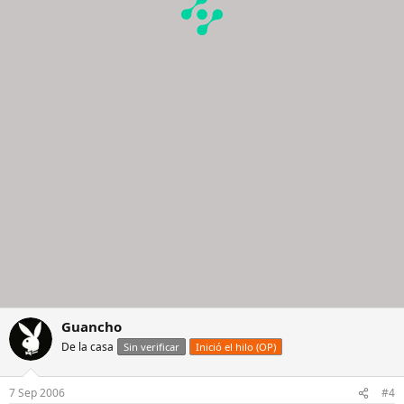
Guancho
De la casa
Sin verificar
Inició el hilo (OP)
7 Sep 2006
#4