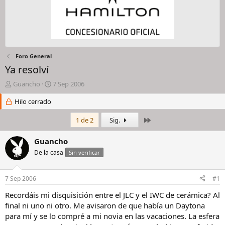
Foro General
Ya resolví
I
F
Guancho
7 Sep 2006
n
e
i
Hilo cerrado
c
c
h
i
a
Último
1 de 2
Sig.
a
d
d
e
Guancho
o
i
De la casa
Sin verificar
r
n
d
i
e
c
7 Sep 2006
#1
l
i
h
o
Recordáis mi disquisición entre el JLC y el IWC de cerámica? Al
i
final ni uno ni otro. Me avisaron de que había un Daytona
l
para mí y se lo compré a mi novia en las vacaciones. La esfera
o