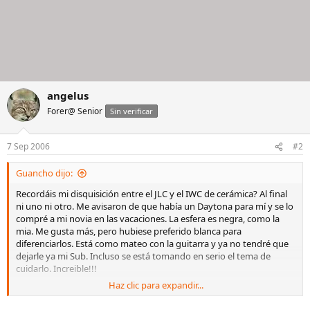
angelus
Forer@ Senior
Sin verificar
7 Sep 2006
#2
Guancho dijo:
Recordáis mi disquisición entre el JLC y el IWC de cerámica? Al final
ni uno ni otro. Me avisaron de que había un Daytona para mí y se lo
compré a mi novia en las vacaciones. La esfera es negra, como la
mia. Me gusta más, pero hubiese preferido blanca para
diferenciarlos. Está como mateo con la guitarra y ya no tendré que
dejarle ya mi Sub. Incluso se está tomando en serio el tema de
cuidarlo. Increible!!!
Haz clic para expandir...
No obstante estuve viendo el Master Compressor en Marbella. Es
grande, pero creo que lo admito. Lo que me parecieron es muy