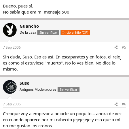
Bueno, pues sí.
No sabía que era mi mensaje 500.
Guancho
De la casa
Sin verificar
Inició el hilo (OP)
7 Sep 2006
#5
Sin duda, Suso. Eso es así. En escaparates y en fotos, el reloj
es como si estuviese "muerto". No lo ves bien. No dice lo
mismo.
Suso
Antiguos Moderadores
Sin verificar
7 Sep 2006
#6
Creoque voy a empezar a odiarte un poquito... ahora de vez
en cuando aparece por mi cabecita jejejejeje y eso que a mí
no me gustan los cronos.