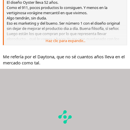
El diseño Oyster lleva 52 años.
Como el 911, pocos productos lo consiguen. Y menos en la
vertiginosa vorágine mercantil en que vivimos.
Algo tendrán, sin duda.
Eso es marketing y del bueno. Ser número 1 con el diseño original
sin dejar de mejorar el productio dia a día. Buena filisofía, sí señor.
Luego están los que compran por lo que representa llevar
elproducto... qué le vamos a hacer. Yo me sigo quedanado con los
Haz clic para expandir...
dos. Con Rolex y con el 911. Compro por otra cosa.
Me refería por el Daytona, que no sé cuantos años lleva en el
mercado como tal.