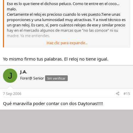
Eso es lo que tiene el dichoso peluco. Como te entre en el coco...
malo.
Ciertamente el reloj es precioso cuando lo ves puesto.Tiene unas
proporciones y una luminosidad muy atractivas. Y a nivel técnico es
un gran reloj. Es caro, sí, pero cuántos relojes de ese y similar precio
hay en el mercado algunos de marcas que "no las conoce" ni su
madre. Ya me entiendes.
Haz clic para expandir...
No dejes de interesarte por el reloj. No te arrepentirás y además,
como valor añadido, tiene la garantía de llevar un cheque en la
muñeca en el peor de los casos.
Yo mismo firmo tus palabras. El reloj no tiene igual.
Los detractores.... acaso tienen uno? Hay veces que para admirar o
criticar algo se hace necesario el contacto con el producto... pocos
J.A.
que lo hacen lo critican. Pocos. Igual es que es un precioso y gran
J
reloj. Igual... aunque es posible que se prefiera un Hublot ladrillero
Forer@ Senior
Sin verificar
por 1.000 € más, por eso de que le han dado un premio y demás. Es
otra opción.... yo me quedo con mis Daytona.
7 Sep 2006
#15
Qué maravilla poder contar con dos Daytonas!!!!!