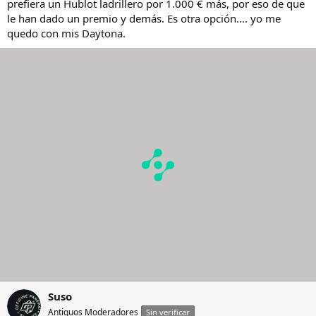
prefiera un Hublot ladrillero por 1.000 € más, por eso de que
le han dado un premio y demás. Es otra opción.... yo me
quedo con mis Daytona.
Suso
Antiguos Moderadores
Sin verificar