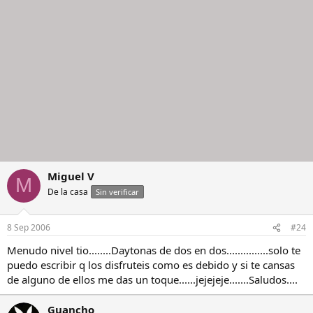
Miguel V
M
De la casa
Sin verificar
8 Sep 2006
#24
Menudo nivel tio........Daytonas de dos en dos...............solo te
puedo escribir q los disfruteis como es debido y si te cansas
de alguno de ellos me das un toque......jejejeje.......Saludos....
Guancho