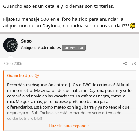
suaves las llaves de compresión. Acostumbrado a tanta tornillería
Guancho eso es un detalle y lo demas son tonterias.
Rolex... Tengo que hacer una segunda prueba y análisis. En cuanto
consiga recuperarme, si es que me recupero, quiero hacer algo. A
Fijate tu mensaje 500 en el foro ha sido para anunciar la
ver si cae.
adquisicion de un Daytona, no podria ser menos verdad???
Suso
Antiguos Moderadores
Sin verificar
7 Sep 2006
#3
Guancho dijo:
Recordáis mi disquisición entre el JLC y el IWC de cerámica? Al final
ni uno ni otro. Me avisaron de que había un Daytona para mí y se lo
compré a mi novia en las vacaciones. La esfera es negra, como la
mia. Me gusta más, pero hubiese preferido blanca para
diferenciarlos. Está como mateo con la guitarra y ya no tendré que
dejarle ya mi Sub. Incluso se está tomando en serio el tema de
cuidarlo. Increible!!!
Haz clic para expandir...
No obstante estuve viendo el Master Compressor en Marbella. Es
grande, pero creo que lo admito. Lo que me parecieron es muy