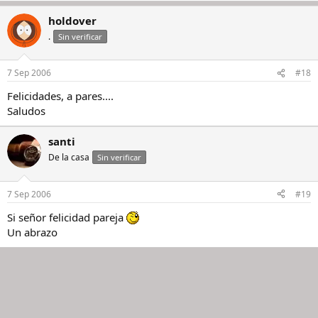
holdover
.
Sin verificar
7 Sep 2006
#18
Felicidades, a pares....
Saludos
santi
De la casa
Sin verificar
7 Sep 2006
#19
Si señor felicidad pareja
Un abrazo