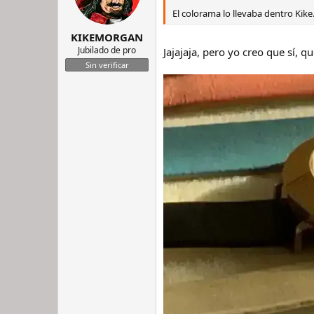
r
n
El colorama lo llevaba dentro Kike
d
i
KIKEMORGAN
e
c
l
i
Jubilado de pro
Jajajaja, pero yo creo que sí, qu
h
o
Sin verificar
i
l
o