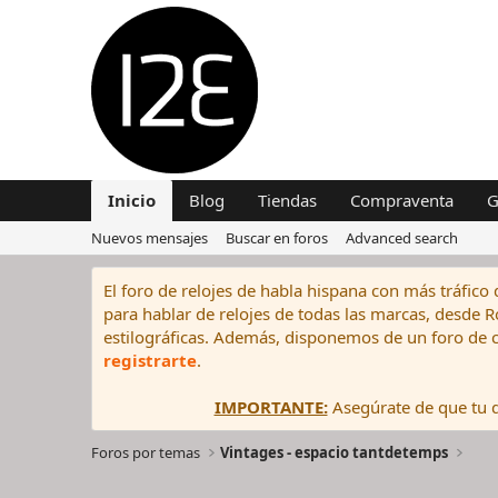
Inicio
Blog
Tiendas
Compraventa
G
Nuevos mensajes
Buscar en foros
Advanced search
El foro de relojes de habla hispana con más tráfico 
para hablar de relojes de todas las marcas, desde Rol
estilográficas. Además, disponemos de un foro de c
registrarte
.
IMPORTANTE:
Asegúrate de que tu di
Foros por temas
Vintages - espacio tantdetemps