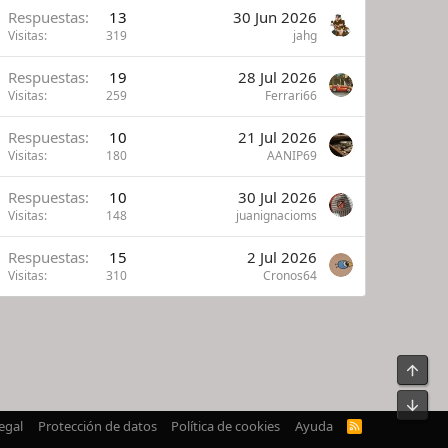
Respuestas
13
30 Jun 2026
Visitas
319
jahg
Respuestas
19
28 Jul 2026
Visitas
259
Ferrari66
Respuestas
10
21 Jul 2026
Visitas
180
AANIP69
Respuestas
10
30 Jul 2026
Visitas
148
juanignacioms
Respuestas
15
2 Jul 2026
Visitas
310
Cronos64
Arrib
Pie
egal
Protección de datos
Política de cookies
Ayuda
R
S