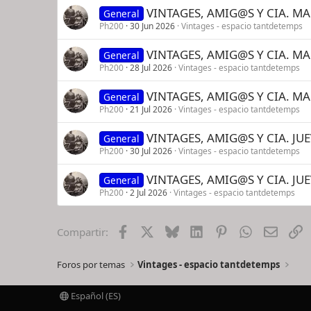
VINTAGES, AMIG@S Y CIA. MAR
General
Ph200
30 Jun 2026
Vintages - espacio tantdetemps
VINTAGES, AMIG@S Y CIA. MART
General
Ph200
28 Jul 2026
Vintages - espacio tantdetemps
VINTAGES, AMIG@S Y CIA. MART
General
Ph200
21 Jul 2026
Vintages - espacio tantdetemps
VINTAGES, AMIG@S Y CIA. JUEV
General
Ph200
30 Jul 2026
Vintages - espacio tantdetemps
VINTAGES, AMIG@S Y CIA. JUEV
General
Ph200
2 Jul 2026
Vintages - espacio tantdetemps
Facebook
X
Bluesky
LinkedIn
Pinterest
WhatsApp
Email
E
Compartir:
Foros por temas
Vintages - espacio tantdetemps
Español (ES)