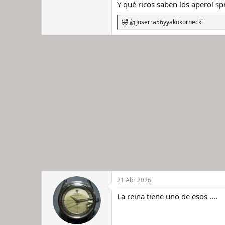
Y qué ricos saben los aperol spri
Joserra56
y
yakokornecki
R
e
a
c
c
i
o
n
e
s
:
21 Abr 2026
La reina tiene uno de esos ....