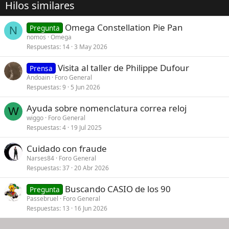
Hilos similares
Omega Constellation Pie Pan
Pregunta
N
nomos
Omega
Respuestas
14
3 May 2026
Visita al taller de Philippe Dufour
Prensa
Andoain
Foro General
Respuestas
9
5 Jun 2026
Ayuda sobre nomenclatura correa reloj
W
wiggo
Foro General
Respuestas
4
19 Jul 2025
Cuidado con fraude
Narses84
Foro General
Respuestas
37
20 Abr 2026
Buscando CASIO de los 90
Pregunta
Passebruel
Foro General
Respuestas
13
16 Jun 2026