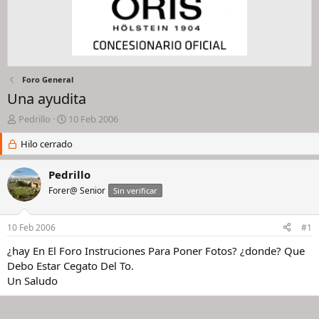
Foro General
Una ayudita
I
F
Pedrillo
10 Feb 2006
n
e
i
Hilo cerrado
c
c
h
i
a
Pedrillo
a
d
Forer@ Senior
Sin verificar
d
e
o
i
r
n
10 Feb 2006
#1
d
i
e
c
¿hay En El Foro Instruciones Para Poner Fotos? ¿donde? Que
l
i
Debo Estar Cegato Del To.
h
o
Un Saludo
i
l
o