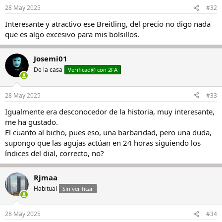
n
28 May 2025
#32
e
s
Interesante y atractivo ese Breitling, del precio no digo nada
:
que es algo excesivo para mis bolsillos.
Josemi01
De la casa
Verificad@ con 2FA
28 May 2025
#33
Igualmente era desconocedor de la historia, muy interesante,
me ha gustado.
El cuanto al bicho, pues eso, una barbaridad, pero una duda,
supongo que las agujas actúan en 24 horas siguiendo los
índices del dial, correcto, no?
Rjmaa
Habitual
Sin verificar
28 May 2025
#34