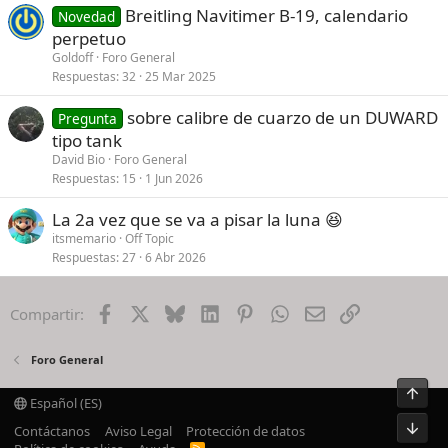
Breitling Navitimer B-19, calendario
Novedad
perpetuo
Goldoff
Foro General
Respuestas
32
25 Mar 2025
sobre calibre de cuarzo de un DUWARD
Pregunta
tipo tank
David Bio
Foro General
Respuestas
15
1 Jun 2026
La 2a vez que se va a pisar la luna 😆
itsmemario
Off Topic
Respuestas
27
6 Abr 2026
Facebook
X
Bluesky
LinkedIn
Pinterest
WhatsApp
Email
Enlace
Compartir:
Foro General
Arrib
Español (ES)
Pie
Contáctanos
Aviso Legal
Protección de datos