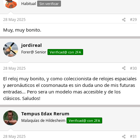
Habitual
Sin verificar
28 May 2025
#29
Muy, muy bonito.
jordireal
Forer@ Senior
Verificad@ con 2FA
28 May 2025
#30
El reloj muy bonito, y como coleccionista de relojes espaciales
y aeronáuticos el cosmonauta es sin duda uno de mis futuras
entradas… Pero sera un modelo mas accesible y de los
clásicos. Saludos!
Tempus Edax Rerum
Malaquías de Hildesheim
Verificad@ con 2FA
28 May 2025
#31