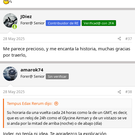
JDiez
Forer@ Senior
Contribuidor de RE
Verificad@ con 2FA
28 May 2025
#37
Me parece precioso, y me encanta la historia, muchas gracias
por traerlo,
amarok74
Forer@ Senior
Sin verificar
28 May 2025
#38
Tempus Edax Rerum dijo:
Su horaria da una vuelta cada 24 horas como la de un GMT, es decir,
que es un reloj de 24h como el Glycine Airman y de un vistazo se ve
si anda por la mitad de arriba (noche) o de abajo (día)
Joder, no tenía ni idea. Te agradezco la explicación