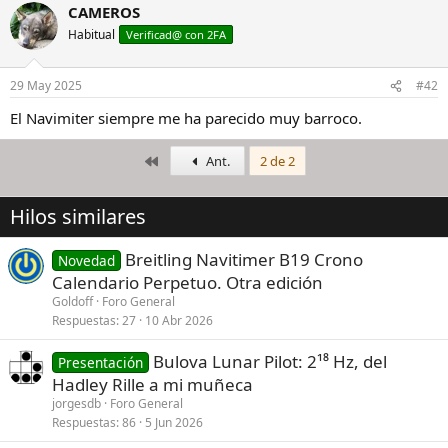
CAMEROS
Habitual
Verificad@ con 2FA
29 May 2025
#42
El Navimiter siempre me ha parecido muy barroco.
Primero
Ant.
2 de 2
Hilos similares
Breitling Navitimer B19 Crono
Novedad
Calendario Perpetuo. Otra edición
Goldoff
Foro General
Respuestas
27
10 Abr 2026
Bulova Lunar Pilot: 2¹⁸ Hz, del
Presentación
Hadley Rille a mi muñeca
jorgesdb
Foro General
Respuestas
86
5 Jun 2026