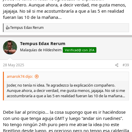
compañero. Aunque ahora, a decir verdad, me gusta menos,
jajajaja. No sé si me acostumbraría a que a las 5 en realidad
fueran las 10 de la mañana...
Tempus Edax Rerum
R
e
a
Tempus Edax Rerum
c
c
Malaquías de Hildesheim
Verificad@ con 2FA
i
o
n
28 May 2025
#39
e
s
amarok74 dijo:
:
Joder, no tenía ni idea. Te agradezco la explicación compañero.
Aunque ahora, a decir verdad, me gusta menos, jajajaja. No sé si me
acostumbraría a que a las 5 en realidad fueran las 10 de la mañana...
Debe liar al principio… la cosa supongo que es ir haciéndose
con uno que tenga aguja GMT y luego “andar sin ruedines”.
No tengo ningún 24h puro pero me atrae la idea (no este
Breitling desde luego, es precioso pero no tengo esa calderilla