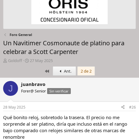
Foro General
Un Navitimer Cosmonaute de platino para
celebrar a Scott Carpenter
I
F
Goldoff
27 May 2025
n
e
Primero
Ant.
2 de 2
i
c
c
h
i
a
juanbravo
J
a
d
Forer@ Senior
Sin verificar
d
e
o
i
r
n
28 May 2025
#26
d
i
e
c
Qué bonito reloj, sobretodo la trasera. El precio no me
l
i
sorprende al ser platino, diría que incluso está en el rango
h
o
bajo comparado con relojes similares de otras marcas de
i
renombre
l