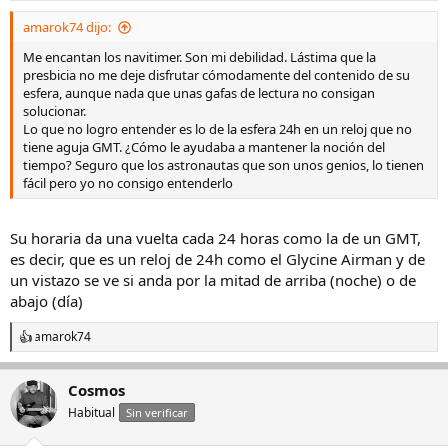
amarok74 dijo:
Me encantan los navitimer. Son mi debilidad. Lástima que la
presbicia no me deje disfrutar cómodamente del contenido de su
esfera, aunque nada que unas gafas de lectura no consigan
solucionar.
Lo que no logro entender es lo de la esfera 24h en un reloj que no
tiene aguja GMT. ¿Cómo le ayudaba a mantener la noción del
tiempo? Seguro que los astronautas que son unos genios, lo tienen
fácil pero yo no consigo entenderlo
Su horaria da una vuelta cada 24 horas como la de un GMT,
es decir, que es un reloj de 24h como el Glycine Airman y de
un vistazo se ve si anda por la mitad de arriba (noche) o de
abajo (día)
amarok74
R
e
a
Cosmos
c
c
Habitual
Sin verificar
i
o