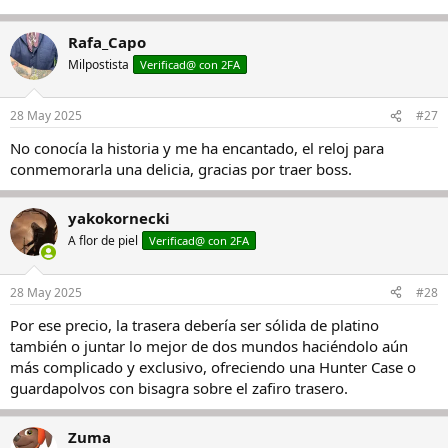
o
Rafa_Capo
Milpostista
Verificad@ con 2FA
28 May 2025
#27
No conocía la historia y me ha encantado, el reloj para
conmemorarla una delicia, gracias por traer boss.
yakokornecki
A flor de piel
Verificad@ con 2FA
28 May 2025
#28
Por ese precio, la trasera debería ser sólida de platino
también o juntar lo mejor de dos mundos haciéndolo aún
más complicado y exclusivo, ofreciendo una Hunter Case o
guardapolvos con bisagra sobre el zafiro trasero.
Zuma