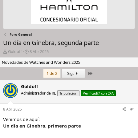
Foro General
Un día en Ginebra, segunda parte
I
F
Goldoff
8 Abr 2025
n
e
Novedades de Watches and Wonders 2025
i
c
c
h
Último
i
a
1 de 2
Sig.
a
d
d
e
Goldoff
o
i
Administrador de RE
Tripulación
Verificad@ con 2FA
r
n
d
i
e
c
8 Abr 2025
#1
l
i
h
o
Venimos de aquí:
i
Un día en Ginebra, primera parte
l
o