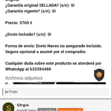
S3rgio
R
e
a
S3rgio
c
S
c
Forer@ Senior
Sin verificar
Inició el hilo (OP)