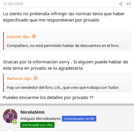
n
12 Oct 2025
#4
e
s
Lo siento no pretendía infringir las normas tenía que haber
:
especificado que me respondieran por privado
esplorer dijo:
Compañero, no está permitido hablar de descuentos en el foro.
Gracias por la información sorry . Si alguien puede hablar de
este tema en privado se lo agradecería
Ramoncc dijo:
Hay un vendedor del foro, LVL, que creo que trabaja con Tudor.
Puedes enviarme los detalles por privado ??
NicolaSinn
Antiguos Merodeadores
Contribuidor de RE
Verificad@ con 2FA