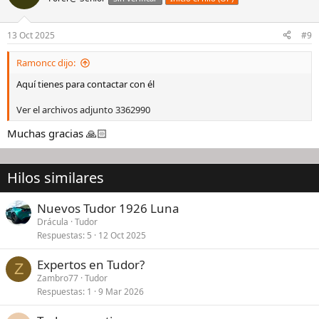
i
o
n
13 Oct 2025
#9
e
s
Ramoncc dijo:
:
Aquí tienes para contactar con él
Ver el archivos adjunto 3362990
Muchas gracias 🙏🏻
Hilos similares
Nuevos Tudor 1926 Luna
Drácula
Tudor
Respuestas
5
12 Oct 2025
Expertos en Tudor?
Z
Zambro77
Tudor
Respuestas
1
9 Mar 2026