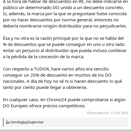
A la hora de hablar de descuentos en RE, no debe indicarse en
:
público un determinado DO unido a un descuento concreto.
Si, además, la marca por la que se preguntase fuese conocida
por no hacer descuentos por norma general, entonces no
debería nombrarse ningún distribuidor para no perjudicarles.
Ésa y no otra es la razón principal por la que no se habla del
% de descuentos que se puede conseguir en uno u otro lado:
evitar un perjuicio al distribuidor que pueda incluso conllevar
a la pérdida de la concesión de la marca.
Con respecto a TUDOR, hace varios años era sencillo
conseguir un 20% de descuento en muchos de los DO
nacionales. A día de hoy no sé ni si hacen descuento ni qué
tanto por ciento puede llegar a obtenerse.
En cualquier caso, en Chrono24 puede comprobarse si algún
DO Europeo ofrece precios competitivos.
Última edición:
12 Oct 2025
Horología
y
Superstar
R
e