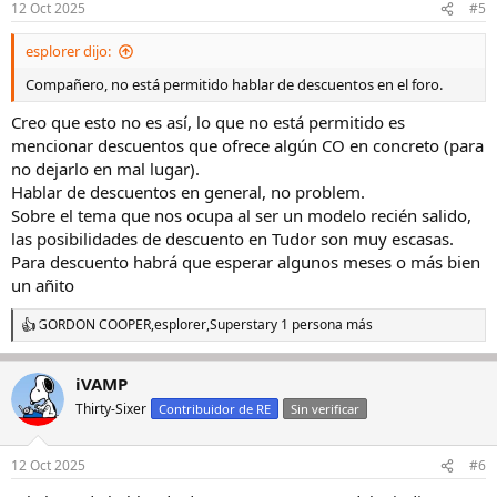
12 Oct 2025
#5
esplorer dijo:
Compañero, no está permitido hablar de descuentos en el foro.
Creo que esto no es así, lo que no está permitido es
mencionar descuentos que ofrece algún CO en concreto (para
no dejarlo en mal lugar).
Hablar de descuentos en general, no problem.
Sobre el tema que nos ocupa al ser un modelo recién salido,
las posibilidades de descuento en Tudor son muy escasas.
Para descuento habrá que esperar algunos meses o más bien
un añito
GORDON COOPER
,
esplorer
,
Superstar
y 1 persona más
R
e
a
iVAMP
c
c
Thirty-Sixer
Contribuidor de RE
Sin verificar
i
o
n
12 Oct 2025
#6
e
s