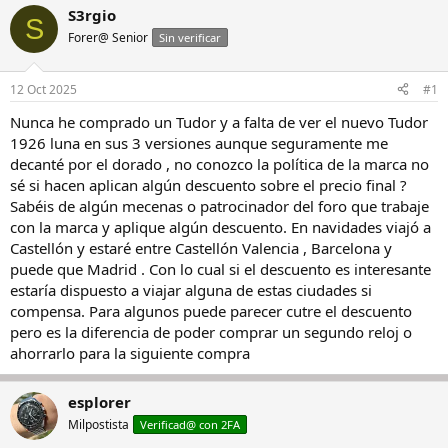
i
c
S3rgio
S
c
h
Forer@ Senior
Sin verificar
i
a
a
d
d
e
12 Oct 2025
#1
o
i
r
n
Nunca he comprado un Tudor y a falta de ver el nuevo Tudor
d
i
1926 luna en sus 3 versiones aunque seguramente me
e
c
decanté por el dorado , no conozco la política de la marca no
l
i
sé si hacen aplican algún descuento sobre el precio final ?
h
o
Sabéis de algún mecenas o patrocinador del foro que trabaje
i
con la marca y aplique algún descuento. En navidades viajó a
l
o
Castellón y estaré entre Castellón Valencia , Barcelona y
puede que Madrid . Con lo cual si el descuento es interesante
estaría dispuesto a viajar alguna de estas ciudades si
compensa. Para algunos puede parecer cutre el descuento
pero es la diferencia de poder comprar un segundo reloj o
ahorrarlo para la siguiente compra
esplorer
Milpostista
Verificad@ con 2FA