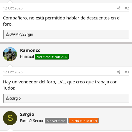
12 Oct 2025
#2
Compañero, no está permitido hablar de descuentos en el
foro.
iVAMP
y
S3rgio
R
e
a
Ramoncc
c
c
Habitual
Verificad@ con 2FA
i
o
n
12 Oct 2025
#3
e
s
Hay un vendedor del foro, LVL, que creo que trabaja con
:
Tudor.
S3rgio
R
e
a
S3rgio
c
S
c
Forer@ Senior
Sin verificar
Inició el hilo (OP)
i
o