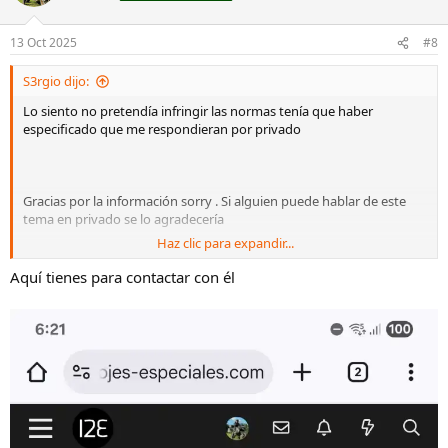
i
o
n
13 Oct 2025
#8
e
s
S3rgio dijo:
:
Lo siento no pretendía infringir las normas tenía que haber
especificado que me respondieran por privado
Gracias por la información sorry . Si alguien puede hablar de este
tema en privado se lo agradecería
Haz clic para expandir...
Puedes enviarme los detalles por privado ??
Aquí tienes para contactar con él