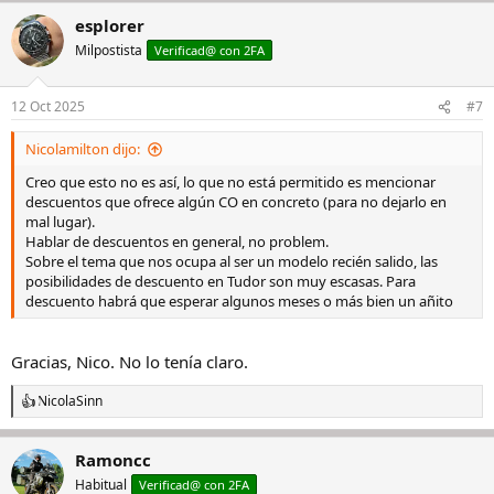
a
esplorer
c
c
Milpostista
Verificad@ con 2FA
i
o
n
12 Oct 2025
#7
e
s
Nicolamilton dijo:
:
Creo que esto no es así, lo que no está permitido es mencionar
descuentos que ofrece algún CO en concreto (para no dejarlo en
mal lugar).
Hablar de descuentos en general, no problem.
Sobre el tema que nos ocupa al ser un modelo recién salido, las
posibilidades de descuento en Tudor son muy escasas. Para
descuento habrá que esperar algunos meses o más bien un añito
Gracias, Nico. No lo tenía claro.
NicolaSinn
R
e
a
Ramoncc
c
c
Habitual
Verificad@ con 2FA