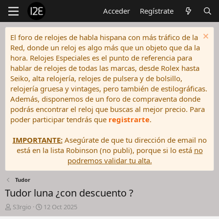
Acceder
Regístrate
El foro de relojes de habla hispana con más tráfico de la
Red, donde un reloj es algo más que un objeto que da la
hora. Relojes Especiales es el punto de referencia para
hablar de relojes de todas las marcas, desde Rolex hasta
Seiko, alta relojería, relojes de pulsera y de bolsillo,
relojería gruesa y vintages, pero también de estilográficas.
Además, disponemos de un foro de compraventa donde
podrás encontrar el reloj que buscas al mejor precio. Para
poder participar tendrás que
registrarte
.
IMPORTANTE:
Asegúrate de que tu dirección de email no
está en la lista Robinson (no publi), porque si lo está
no
podremos validar tu alta.
Tudor
Tudor luna ¿con descuento ?
I
F
S3rgio
12 Oct 2025
n
e