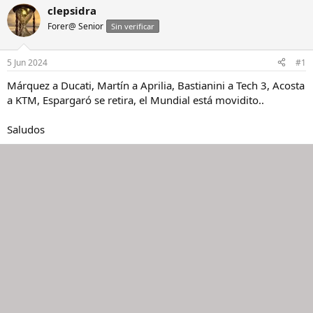
i
c
clepsidra
c
h
Forer@ Senior
Sin verificar
i
a
a
d
d
e
5 Jun 2024
#1
o
i
r
n
Márquez a Ducati, Martín a Aprilia, Bastianini a Tech 3, Acosta
d
i
a KTM, Espargaró se retira, el Mundial está movidito..
e
c
l
i
Saludos
h
o
i
l
o