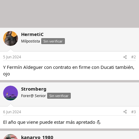
HermetiC
Milpostista
Sin verificar
5 Jun 2024
#2
Y Fermín Aldeguer con contrato en firme con Ducati también,
ojo
Stromberg
Forer@ Senior
Sin verificar
6 Jun 2024
#3
El año que viene puede estar más apretado 💪
kanaryo_1980