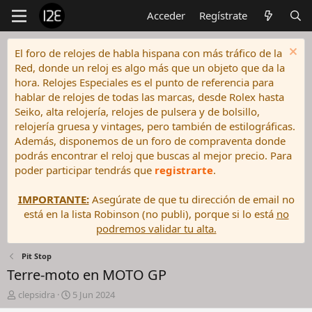
Acceder
Regístrate
El foro de relojes de habla hispana con más tráfico de la
Red, donde un reloj es algo más que un objeto que da la
hora. Relojes Especiales es el punto de referencia para
hablar de relojes de todas las marcas, desde Rolex hasta
Seiko, alta relojería, relojes de pulsera y de bolsillo,
relojería gruesa y vintages, pero también de estilográficas.
Además, disponemos de un foro de compraventa donde
podrás encontrar el reloj que buscas al mejor precio. Para
poder participar tendrás que
registrarte
.
IMPORTANTE:
Asegúrate de que tu dirección de email no
está en la lista Robinson (no publi), porque si lo está
no
podremos validar tu alta.
Pit Stop
Terre-moto en MOTO GP
I
F
clepsidra
5 Jun 2024
n
e