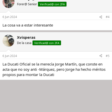
Forer@ Senior
Verificad@ con 2FA
6 Jun 2024
#4
La cosa va a estar interesante
Xvisperas
De la casa
Verificad@ con 2FA
6 Jun 2024
#5
La Ducati Oficial se la merecía Jorge Martín, que conste en
acta que no soy anti -Márquez, pero Jorge ha hecho méritos
propios para montar la Ducati