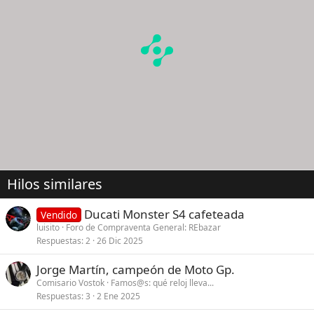
Hilos similares
Ducati Monster S4 cafeteada
Vendido
luisito
Foro de Compraventa General: REbazar
Respuestas
2
26 Dic 2025
Jorge Martín, campeón de Moto Gp.
Comisario Vostok
Famos@s: qué reloj lleva...
Respuestas
3
2 Ene 2025