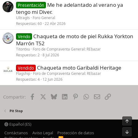
Me he adelantado al verano ya
Presentación
tengo mi Diver.
Ultragts
Foro General
Respuestas
60
22 Abr 2026
Chaqueta de moto de piel Rukka Yorkton
Vendo
Marrón T52
Titontxu
Foro de Compraventa General: REbazar
Respuestas
2
8 Jul 2026
Chaqueta moto Garibaldi Heritage
Vendido
Flagship
Foro de Compraventa General: REbazar
Respuestas
4
12 Jun 2026
Facebook
X
Bluesky
LinkedIn
Pinterest
WhatsApp
Email
Enlace
Compartir:
Pit Stop
Arrib
Español (ES)
Pie
Contáctanos
Aviso Legal
Protección de datos